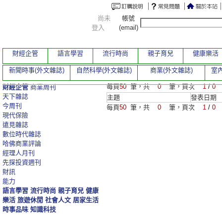
尚未
帳號
登入
(email)
財經企管
語言學習
流行時尚
親子育兒
健康樂活
新聞時事(外文雜誌)
自然科學(外文雜誌)
商業(外文雜誌)
室內
每頁
50
筆，共
0
筆，頁次
1
/
0
財經企管
商業周刊
天下雜誌
主題
發表日期
今周刊
每頁
50
筆，共
0
筆，頁次
1
/
0
現代保險
遠見雜誌
數位時代雜誌
哈佛商業評論
經理人月刊
先探投資週刊
財訊
能力
語言學習
流行時尚
親子育兒
健康
樂活
旅遊休閒
社會人文
居家生活
時事品味
知識科技