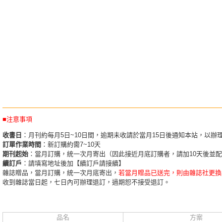
■注意事項
收書日
：月刊約每月5日~10日間，逾期未收請於當月15日後通知本站，以辦
訂單作業時間
：新訂購約需7~10天
期刊起始
：當月訂購，統一次月寄出（因此接近月底訂購者，請加10天後並
續訂戶
：請填寫地址後加【續訂戶請接續】
雜誌贈品，當月訂購，統一次月底寄出，
若當月贈品已送完，則由雜誌社更換
收到雜誌當日起，七日內可辦理退訂，過期恕不接受退訂。
品名
方案