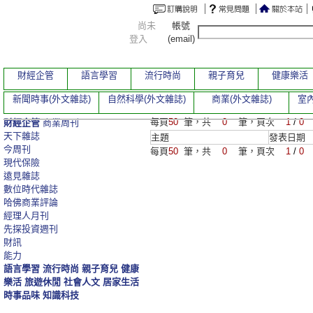
尚未
帳號
登入
(email)
財經企管
語言學習
流行時尚
親子育兒
健康樂活
新聞時事(外文雜誌)
自然科學(外文雜誌)
商業(外文雜誌)
室內
每頁
50
筆，共
0
筆，頁次
1
/
0
財經企管
商業周刊
天下雜誌
主題
發表日期
今周刊
每頁
50
筆，共
0
筆，頁次
1
/
0
現代保險
遠見雜誌
數位時代雜誌
哈佛商業評論
經理人月刊
先探投資週刊
財訊
能力
語言學習
流行時尚
親子育兒
健康
樂活
旅遊休閒
社會人文
居家生活
時事品味
知識科技