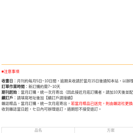
■注意事項
收書日
：月刊約每月5日~10日間，逾期未收請於當月15日後通知本站，以辦
訂單作業時間
：新訂購約需7~10天
期刊起始
：當月訂購，統一次月寄出（因此接近月底訂購者，請加10天後並
續訂戶
：請填寫地址後加【續訂戶請接續】
雜誌贈品，當月訂購，統一次月底寄出，
若當月贈品已送完，則由雜誌社更換
收到雜誌當日起，七日內可辦理退訂，過期恕不接受退訂。
品名
方案