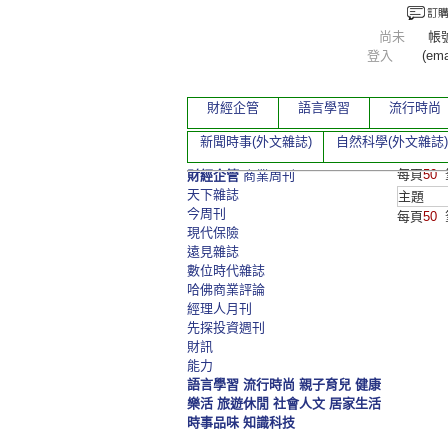
尚未
帳
登入
(ema
財經企管
語言學習
流行時尚
新聞時事(外文雜誌)
自然科學(外文雜誌)
每頁
50
財經企管
商業周刊
天下雜誌
主題
今周刊
每頁
50
現代保險
遠見雜誌
數位時代雜誌
哈佛商業評論
經理人月刊
先探投資週刊
財訊
能力
語言學習
流行時尚
親子育兒
健康
樂活
旅遊休閒
社會人文
居家生活
時事品味
知識科技