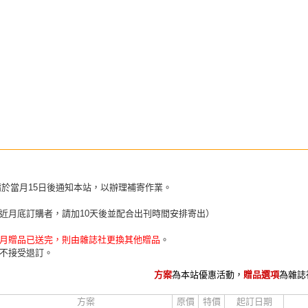
請於當月15日後通知本站，以辦理補寄作業。
近月底訂購者，請加10天後並配合出刊時間安排寄出）
月贈品已送完，則由雜誌社更換其他贈品
。
不接受退訂。
方案
為本站優惠活動，
贈品選項
為雜誌
方案
原價
特價
起訂日期