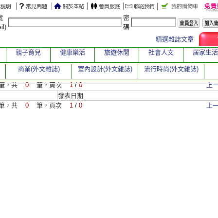
號
密
il)
碼
精選雜誌文章
親子育兒
健康樂活
旅遊休閒
社會人文
居家生活
商業(外文雜誌)
室內設計(外文雜誌)
流行時尚(外文雜誌)
筆，共
0
筆，頁次
1
/
0
上
發表日期
筆，共
0
筆，頁次
1
/
0
上