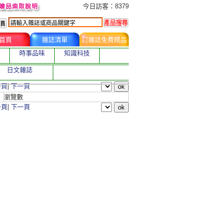
今日訂購者
今日訪客：8379
首頁
雜誌清單
訂雜誌免費贈品
時事品味
知識科技
日文雜誌
一頁
|
下一頁
瀏覽數
一頁
|
下一頁