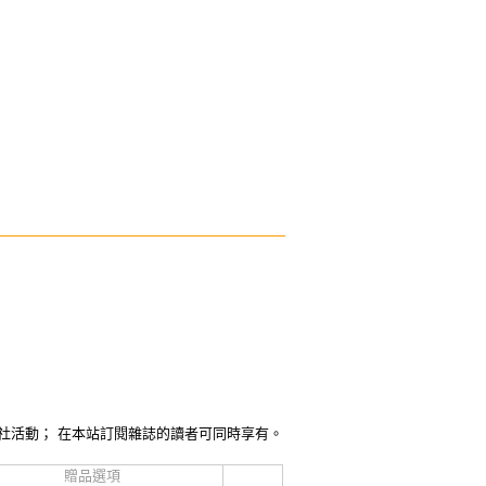
社活動； 在本站訂閱雜誌的讀者可同時享有。
贈品選項