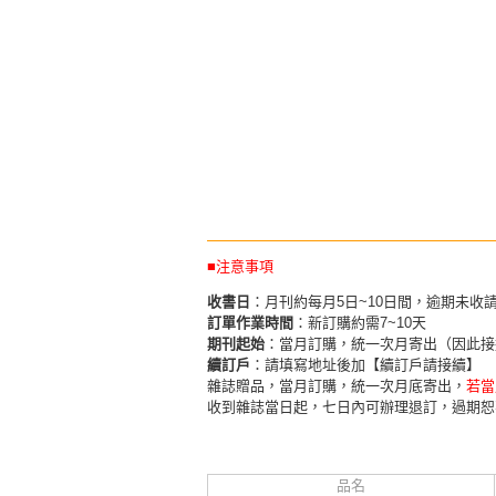
■注意事項
收書日
：月刊約每月5日~10日間，逾期未收
訂單作業時間
：新訂購約需7~10天
期刊起始
：當月訂購，統一次月寄出（因此接
續訂戶
：請填寫地址後加【續訂戶請接續】
雜誌贈品，當月訂購，統一次月底寄出，
若當
收到雜誌當日起，七日內可辦理退訂，過期恕
品名