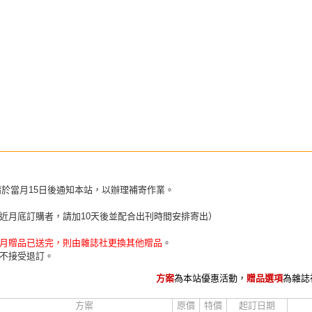
請於當月15日後通知本站，以辦理補寄作業。
近月底訂購者，請加10天後並配合出刊時間安排寄出）
月贈品已送完，則由雜誌社更換其他贈品
。
不接受退訂。
方案
為本站優惠活動，
贈品選項
為雜誌
方案
原價
特價
起訂日期