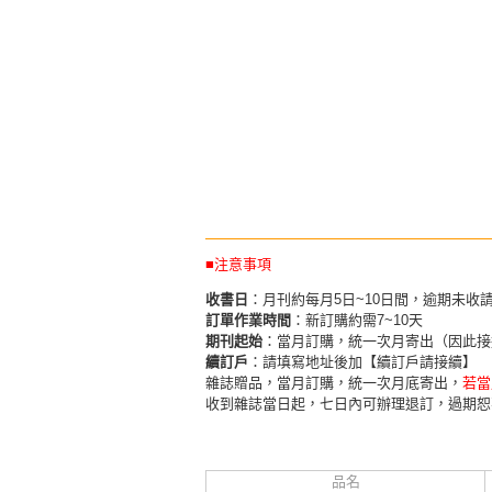
■注意事項
收書日
：月刊約每月5日~10日間，逾期未收
訂單作業時間
：新訂購約需7~10天
期刊起始
：當月訂購，統一次月寄出（因此接
續訂戶
：請填寫地址後加【續訂戶請接續】
雜誌贈品，當月訂購，統一次月底寄出，
若當
收到雜誌當日起，七日內可辦理退訂，過期恕
品名