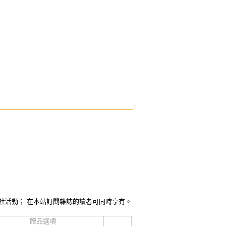
社活動； 在本站訂閱雜誌的讀者可同時享有。
贈品選項