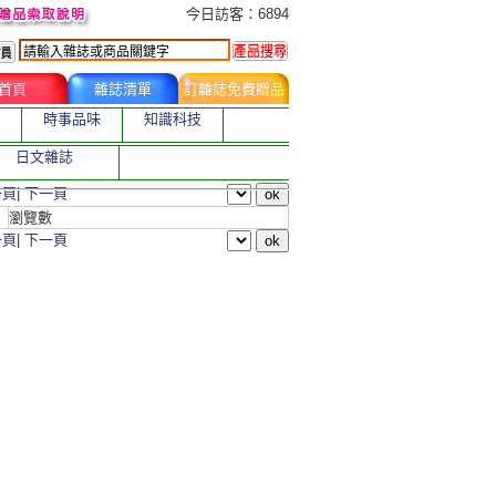
今日訂購者
今日訪客：6894
首頁
雜誌清單
訂雜誌免費贈品
時事品味
知識科技
日文雜誌
一頁
|
下一頁
瀏覽數
一頁
|
下一頁