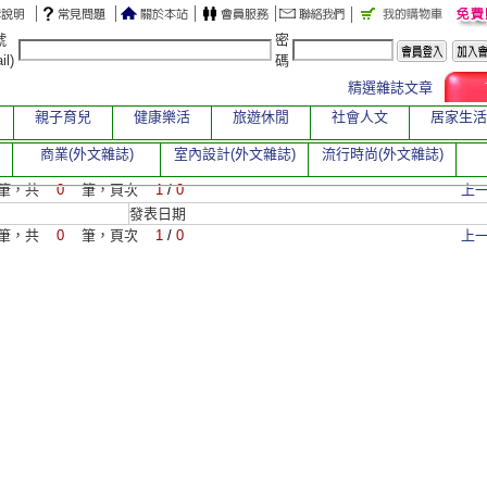
號
密
il)
碼
精選雜誌文章
親子育兒
健康樂活
旅遊休閒
社會人文
居家生活
商業(外文雜誌)
室內設計(外文雜誌)
流行時尚(外文雜誌)
筆，共
0
筆，頁次
1
/
0
上
發表日期
筆，共
0
筆，頁次
1
/
0
上