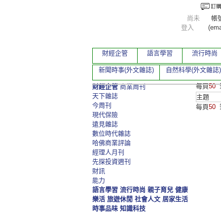
尚未
帳
登入
(ema
財經企管
語言學習
流行時尚
新聞時事(外文雜誌)
自然科學(外文雜誌)
每頁
50
財經企管
商業周刊
天下雜誌
主題
今周刊
每頁
50
現代保險
遠見雜誌
數位時代雜誌
哈佛商業評論
經理人月刊
先探投資週刊
財訊
能力
語言學習
流行時尚
親子育兒
健康
樂活
旅遊休閒
社會人文
居家生活
時事品味
知識科技