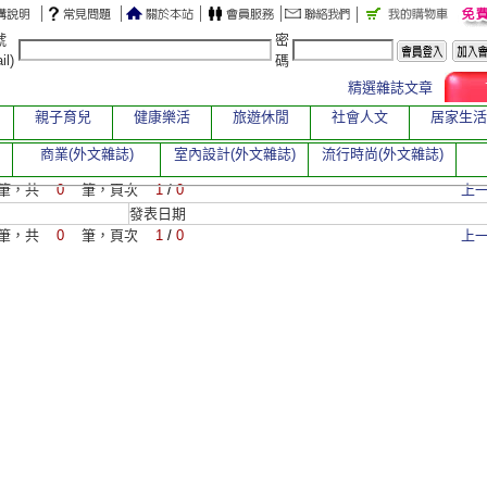
號
密
il)
碼
精選雜誌文章
親子育兒
健康樂活
旅遊休閒
社會人文
居家生活
商業(外文雜誌)
室內設計(外文雜誌)
流行時尚(外文雜誌)
筆，共
0
筆，頁次
1
/
0
上
發表日期
筆，共
0
筆，頁次
1
/
0
上