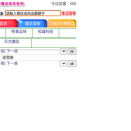
今日訂購者
今日訪客：665
首頁
雜誌清單
訂雜誌免費贈品
時事品味
知識科技
日文雜誌
一頁
|
下一頁
瀏覽數
一頁
|
下一頁