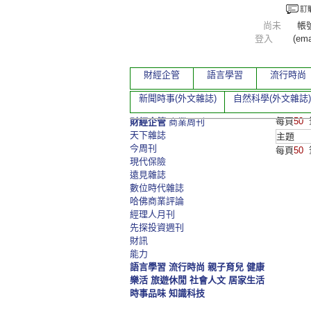
尚未
帳
登入
(ema
財經企管
語言學習
流行時尚
新聞時事(外文雜誌)
自然科學(外文雜誌)
每頁
50
財經企管
商業周刊
天下雜誌
主題
今周刊
每頁
50
現代保險
遠見雜誌
數位時代雜誌
哈佛商業評論
經理人月刊
先探投資週刊
財訊
能力
語言學習
流行時尚
親子育兒
健康
樂活
旅遊休閒
社會人文
居家生活
時事品味
知識科技