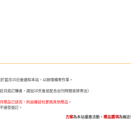
請於當月15日後通知本站，以辦理補寄作業。
近月底訂購者，請加10天後並配合出刊時間安排寄出）
月贈品已送完，則由雜誌社更換其他贈品
。
不接受退訂。
方案
為本站優惠活動，
贈品選項
為雜誌