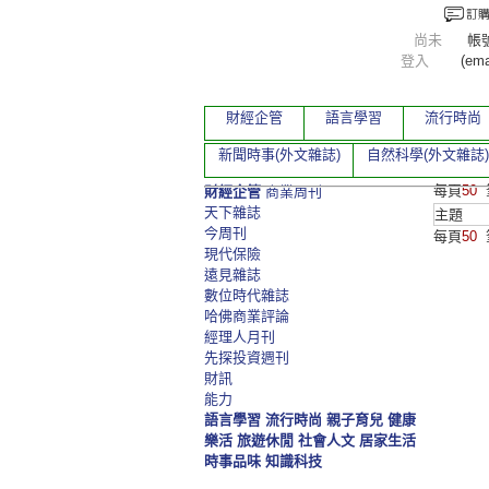
尚未
帳
登入
(ema
財經企管
語言學習
流行時尚
新聞時事(外文雜誌)
自然科學(外文雜誌)
每頁
50
財經企管
商業周刊
天下雜誌
主題
今周刊
每頁
50
現代保險
遠見雜誌
數位時代雜誌
哈佛商業評論
經理人月刊
先探投資週刊
財訊
能力
語言學習
流行時尚
親子育兒
健康
樂活
旅遊休閒
社會人文
居家生活
時事品味
知識科技