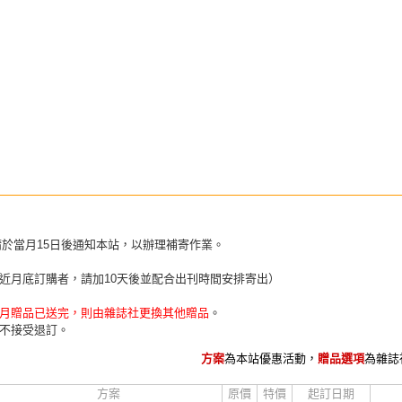
請於當月15日後通知本站，以辦理補寄作業。
近月底訂購者，請加10天後並配合出刊時間安排寄出）
月贈品已送完，則由雜誌社更換其他贈品
。
不接受退訂。
方案
為本站優惠活動，
贈品選項
為雜誌
方案
原價
特價
起訂日期