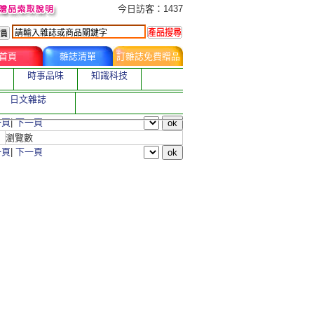
今日訂購者
今日訪客：1437
首頁
雜誌清單
訂雜誌免費贈品
時事品味
知識科技
日文雜誌
一頁
|
下一頁
瀏覽數
一頁
|
下一頁