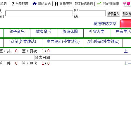
號
密
il)
碼
精選雜誌文章
親子育兒
健康樂活
旅遊休閒
社會人文
居家生活
商業(外文雜誌)
室內設計(外文雜誌)
流行時尚(外文雜誌)
筆，共
0
筆，頁次
1
/
0
上
發表日期
筆，共
0
筆，頁次
1
/
0
上