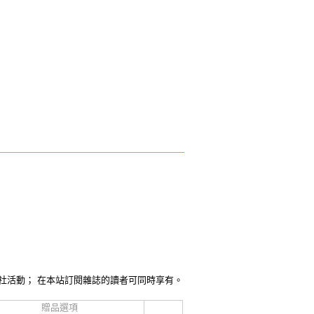
社活動； 在本站訂閱雜誌的讀者可同時享有。
贈品選項