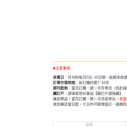
■注意事項
收書日
：月刊約每月5日~10日間，逾期未收
訂單作業時間
：新訂購約需7~10天
期刊起始
：當月訂購，統一次月寄出（因此接
續訂戶
：請填寫地址後加【續訂戶請接續】
雜誌贈品，當月訂購，統一次月底寄出，
若當
收到雜誌當日起，七日內可辦理退訂，過期恕
品名