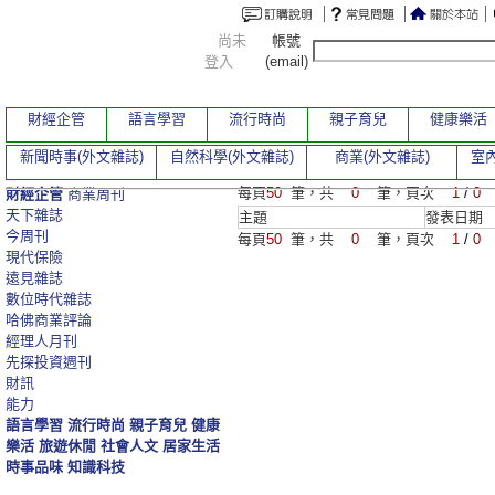
尚未
帳號
登入
(email)
財經企管
語言學習
流行時尚
親子育兒
健康樂活
新聞時事(外文雜誌)
自然科學(外文雜誌)
商業(外文雜誌)
室內
每頁
50
筆，共
0
筆，頁次
1
/
0
財經企管
商業周刊
天下雜誌
主題
發表日期
今周刊
每頁
50
筆，共
0
筆，頁次
1
/
0
現代保險
遠見雜誌
數位時代雜誌
哈佛商業評論
經理人月刊
先探投資週刊
財訊
能力
語言學習
流行時尚
親子育兒
健康
樂活
旅遊休閒
社會人文
居家生活
時事品味
知識科技