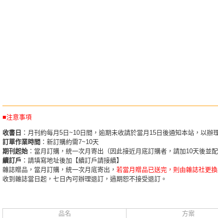
■注意事項
收書日
：月刊約每月5日~10日間，逾期未收請於當月15日後通知本站，以辦
訂單作業時間
：新訂購約需7~10天
期刊起始
：當月訂購，統一次月寄出（因此接近月底訂購者，請加10天後並
續訂戶
：請填寫地址後加【續訂戶請接續】
雜誌贈品，當月訂購，統一次月底寄出，
若當月贈品已送完，則由雜誌社更換
收到雜誌當日起，七日內可辦理退訂，過期恕不接受退訂。
品名
方案