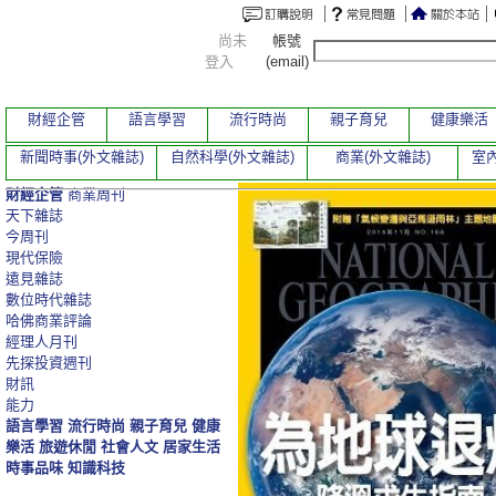
尚未
帳號
登入
(email)
財經企管
語言學習
流行時尚
親子育兒
健康樂活
新聞時事(外文雜誌)
自然科學(外文雜誌)
商業(外文雜誌)
室內
財經企管
商業周刊
天下雜誌
今周刊
現代保險
遠見雜誌
數位時代雜誌
哈佛商業評論
經理人月刊
先探投資週刊
財訊
能力
語言學習
流行時尚
親子育兒
健康
樂活
旅遊休閒
社會人文
居家生活
時事品味
知識科技