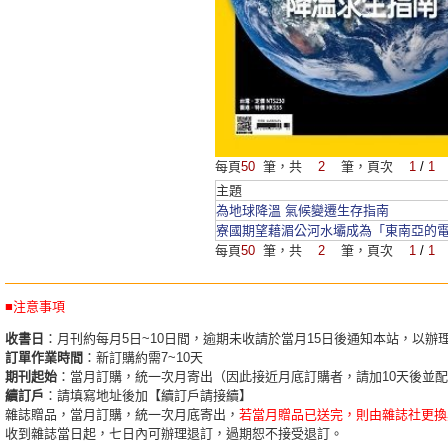
每頁
50
筆，共
2
筆，頁次
1
/
1
主題
為地球降溫 氣候變遷生存指南
寮國期望藉湄公河水壩成為「東南亞的
每頁
50
筆，共
2
筆，頁次
1
/
1
■注意事項
收書日
：月刊約每月5日~10日間，逾期未收請於當月15日後通知本站，以辦
訂單作業時間
：新訂購約需7~10天
期刊起始
：當月訂購，統一次月寄出（因此接近月底訂購者，請加10天後並
續訂戶
：請填寫地址後加【續訂戶請接續】
雜誌贈品，當月訂購，統一次月底寄出，
若當月贈品已送完，則由雜誌社更換
收到雜誌當日起，七日內可辦理退訂，過期恕不接受退訂。