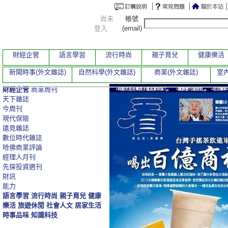
尚未
帳號
登入
(email)
財經企管
語言學習
流行時尚
親子育兒
健康樂活
新聞時事(外文雜誌)
自然科學(外文雜誌)
商業(外文雜誌)
室內
財經企管
商業周刊
天下雜誌
今周刊
現代保險
遠見雜誌
數位時代雜誌
哈佛商業評論
經理人月刊
先探投資週刊
財訊
能力
語言學習
流行時尚
親子育兒
健康
樂活
旅遊休閒
社會人文
居家生活
時事品味
知識科技