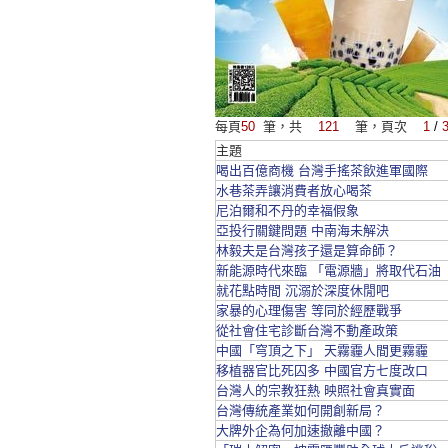
每頁
50
筆，共
121
筆，頁次
1
/
主題
喝出百億商機 台灣手搖茶飲進軍國際
水巷茶弄讓消費者放心喝茶
尼泊爾和不丹的幸福假象
亞投行關鍵問題 中南海未解決
林毅夫是台灣孩子還是算命師？
新能源時代來臨 「電源牆」將取代石油
就花點時間 沉溺於深度休閒吧
家暴的心理傷害 等同於經歷戰爭
從社會住宅診斷台灣不動產政策
中國「穹頂之下」 天霧霾人間更霧霾
移植器官比死囚多 中國官方七度改口
台灣人的宗教狂熱 映照社會真實面
台灣傳統產業如何開創新局？
大牌外企為何加速撤離中國？