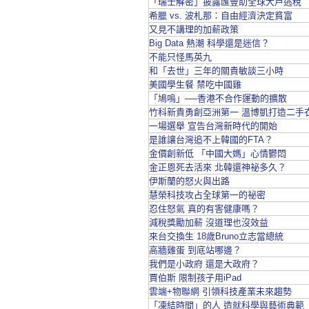
「瑞士解密」披露匯豐助全球大戶逃稅
希臘 vs. 波札那：自由經濟決定貧富
又見不講理的加薪政策
Big Data 熱潮 科學還是迷信？
不能只怪馬英九
和「去世」三年的關貴敏談三小時
美國學生餐 禁吃中國雞
「鳩嗚」──香港不合作運動的擴散
竹科新貴勇創亞洲第一 溫博凱打造二手
一場選舉 宣告台灣新時代的開始
是誰讓台灣追不上韓國的FTA？
金價創新低 「中國大媽」心情鬱悶
金正恩死去活來 北韓還神祕多久？
伊斯蘭的怒火與出路
慧榮科技攻占全球第一的祕密
忍住怒氣 真的有害健康嗎？
減稅獎勵加薪 沒道理也沒效益
來台交換生 18歲Bruno立志當總統
高牆雞蛋 到底站哪邊？
我們是小政府 還是大政府？
賈伯斯 限制孩子用iPad
雲端+物聯網 引領科技產業未來趨勢
「凍結時間」的人 造就科學與藝術典範