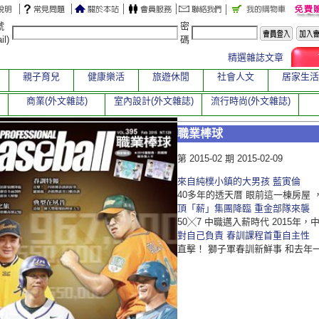
號
密
il)
碼
精選雜誌文章
親子育兒
健康樂活
旅遊休閒
社會人文
居家生活
商業(外文雜誌)
室內設計(外文雜誌)
流行時尚(外文雜誌)
職業棒球
第 2015-02 期 2015-02-09
來自純樸小鎮的大男孩 藍寅倫
40多年的透天厝 眼前這一棟房屋
頂「薪」集團降臨 重金部隊來襲
50╳7 中職邁入薪時代 2015年
對自己負責 春訓課程首重自主性
直擊！ 獅子軍春訓新鮮事 和去年