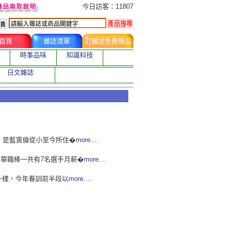
今日訂購者
今日訪客：11807
首頁
雜誌清單
訂雜誌免費贈品
時事品味
知識科技
日文雜誌
 ，是藍寅倫從小至今所住�
more....
，中華職棒一共有7名選手月薪�
more....
一樣，今年春訓前半段以
more....