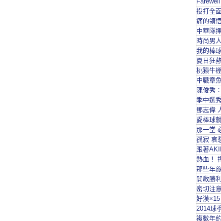
Farew
投打
痛的領悟
中華隊揮
時尚男人
我的棒
夏日狂熱 
桃猿牛棚
中職章魚
陳俊秀
季中選秀
鄧志偉 
愛棒球就
那一堂 
孤寂 哀
跟著AK
熱血！ 
那些年
開啟勝利
密切注意
好漢×1
2014
複數年約