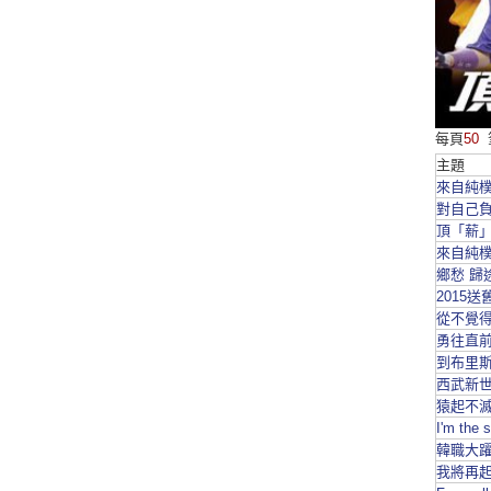
每頁
50
主題
來自純樸
對自己負
頂「薪」
來自純樸
鄉愁 歸
2015
從不覺得
勇往直前
到布里斯
西武新世
猿起不滅
I'm the
韓職大躍
我將再起