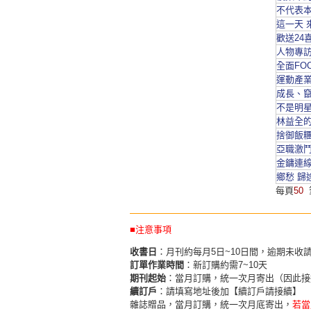
不代表本
這一天 
歡送24
人物專訪
全面FO
運動產
成長、竄
不是明星
林益全的
捨御飯
亞職激鬥
金鏞連線
鄉愁 歸
每頁
50
■注意事項
收書日
：月刊約每月5日~10日間，逾期未收
訂單作業時間
：新訂購約需7~10天
期刊起始
：當月訂購，統一次月寄出（因此接
續訂戶
：請填寫地址後加【續訂戶請接續】
雜誌贈品，當月訂購，統一次月底寄出，
若當