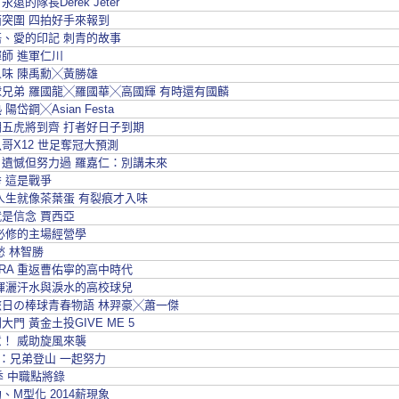
ell 永遠的隊長Derek Jeter
全面突圍 四拍好手來報到
、愛的印記 刺青的故事
師 進軍仁川
味 陳禹勳╳黃勝雄
球兄弟 羅國龍╳羅國華╳高國輝 有時還有國麟
陽岱鋼╳Asian Festa
五虎將到齊 打者好日子到期
哥X12 世足奪冠大預測
：遺憾但努力過 羅嘉仁：別講未來
 這是戰爭
人生就像茶葉蛋 有裂痕才入味
是信念 賈西亞
必修的主場經營學
愁 林智勝
IRA 重返曹佑寧的高中時代
揮灑汗水與淚水的高校球兒
旅日の棒球青春物語 林羿豪╳蕭一傑
大門 黃金土投GIVE ME 5
！ 威助旋風來襲
5：兄弟登山 一起努力
球季 中職點將錄
、M型化 2014薪現象