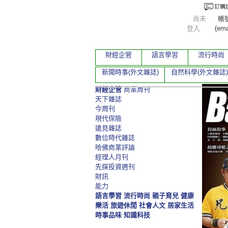
尚未
帳
登入
(ema
財經企管
語言學習
流行時尚
新聞時事(外文雜誌)
自然科學(外文雜誌)
財經企管
商業周刊
天下雜誌
今周刊
現代保險
遠見雜誌
數位時代雜誌
哈佛商業評論
經理人月刊
先探投資週刊
財訊
能力
語言學習
流行時尚
親子育兒
健康
樂活
旅遊休閒
社會人文
居家生活
時事品味
知識科技