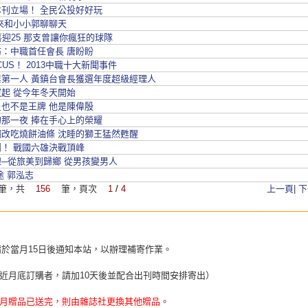
刊立場！ 全民公投好好玩
來和小小郭聊聊天
喜迎25 那支曾讓你瘋狂的球隊
：中職首任會長 唐盼盼
CUS！ 2013中職十大新聞事件
業第一人 黃鎮台會長獲選年度超級經理人
起 從今年冬天開始
也不是王牌 他是陳偉殷
那一夜 捧在手心上的榮耀
糰改吃燒餅油條 沈睡的獅王猛然甦醒
！ 戰國六雄決戰頂峰
─從旅美到歸鄉 從男孩變男人
途 郭泓志
筆，共
156
筆，頁次
1
/
4
上一頁
|
下
請於當月15日後通知本站，以辦理補寄作業。
近月底訂購者，請加10天後並配合出刊時間安排寄出）
月贈品已送完，則由雜誌社更換其他贈品
。