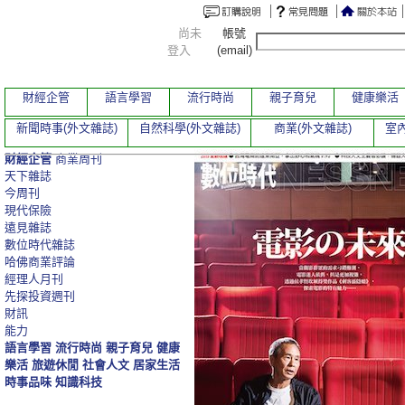
尚未
帳號
登入
(email)
財經企管
語言學習
流行時尚
親子育兒
健康樂活
新聞時事(外文雜誌)
自然科學(外文雜誌)
商業(外文雜誌)
室內
財經企管
商業周刊
天下雜誌
今周刊
現代保險
遠見雜誌
數位時代雜誌
哈佛商業評論
經理人月刊
先探投資週刊
財訊
能力
語言學習
流行時尚
親子育兒
健康
樂活
旅遊休閒
社會人文
居家生活
時事品味
知識科技