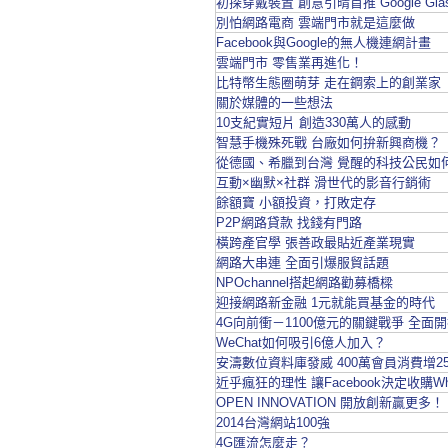
初探穿戴裝置 創意引晴首推 Google Gl
別怕網路電商 雲端門市就是這麼做
Facebook與Google的無人機連網計畫
雲端門市 零售業再進化！
比特幣生態圈萌芽 走在鋼索上的創業家
關於媒體的一些想法
10支紀實短片 創造330萬人的感動
智慧手機殊死戰 台廠如何拚新興商機？
從德國、希臘到台灣 覺醒的科技公民如
互動×幽默×社群 滑世代的影音行銷術
餘額寶 小額投資，打敗定存
P2P網路貸款 找錢有門路
橫跨產官學 張善政最貼近產業現實
網路大串連 全面引爆服貿話題
NPOchannel搭起網路勸募橋樑
迎接網路新金融 1元就能買基金的時代
4G向前衝－1100億元的關鍵戰爭 全面
WeChat如何吸引6億人加入？
安濤數位資料庫發威 400萬會員消費增2
近乎瘋狂的理性 讓Facebook決定收購Wha
OPEN INNOVATION 開放創新贏更多！
2014台灣網站100強
4G匯流怎麼走？