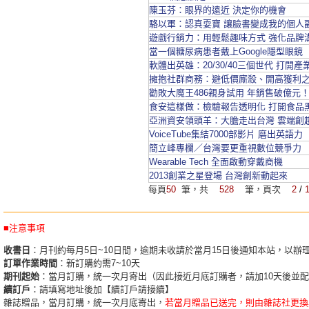
陳玉芬：眼界的遠近 決定你的機會
駱以軍：認真耍寶 讓臉書變成我的個人
遊戲行銷力：用輕鬆趣味方式 強化品牌
當一個糖尿病患者戴上Google隱型眼鏡
軟體出英雄：20/30/40三個世代 打開
擁抱社群商務：避低價廝殺、開高獲利
勸敗大魔王486親身試用 年銷售破億元
食安這樣做：檢驗報告透明化 打開食品
亞洲資安領頭羊：大膽走出台灣 雲端創
VoiceTube集結7000部影片 磨出英語力
簡立峰專欄／台灣要更重視數位競爭力
Wearable Tech 全面啟動穿戴商機
2013創業之星登場 台灣創新動起來
每頁
50
筆，共
528
筆，頁次
2
/
■注意事項
收書日
：月刊約每月5日~10日間，逾期未收請於當月15日後通知本站，以辦
訂單作業時間
：新訂購約需7~10天
期刊起始
：當月訂購，統一次月寄出（因此接近月底訂購者，請加10天後並
續訂戶
：請填寫地址後加【續訂戶請接續】
雜誌贈品，當月訂購，統一次月底寄出，
若當月贈品已送完，則由雜誌社更換