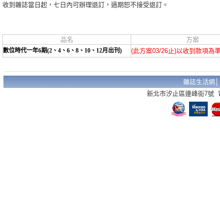
收到雜誌當日起，七日內可辦理退訂，過期恕不接受退訂。
品名
方案
數位時代一年6期(2、4、6、8、10、12月出刊)
(此方案03/26止)以收到款項為
雜誌生活網
新北市汐止區連峰街7號 電話：02