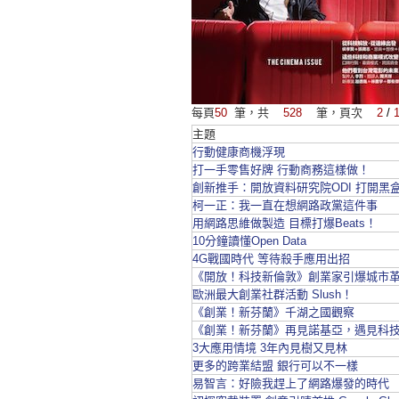
每頁
50
筆，共
528
筆，頁次
2
/
主題
行動健康商機浮現
打一手零售好牌 行動商務這樣做！
創新推手：開放資料研究院ODI 打開黑
柯一正：我一直在想網路政黨這件事
用網路思維做製造 目標打爆Beats！
10分鐘讀懂Open Data
4G戰國時代 等待殺手應用出招
《開放！科技新倫敦》創業家引爆城市
歐洲最大創業社群活動 Slush！
《創業！新芬蘭》千湖之國觀察
《創業！新芬蘭》再見諾基亞，遇見科
3大應用情境 3年內見樹又見林
更多的跨業結盟 銀行可以不一樣
易智言：好險我趕上了網路爆發的時代