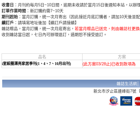
收書日
：月刊約每月5日~10日間，逾期未收請於當月15日後通知本站，以辦
訂單作業時間
：新訂購約需7~10天
期刊起始
：當月訂購，統一次月寄出（因此接近月底訂購者，請加10天後並
續訂戶
：請填寫地址後加【續訂戶請接續】
雜誌贈品，當月訂購，統一次月底寄出，
若當月贈品已送完，則由雜誌社更換
收到雜誌當日起，七日內可辦理退訂，過期恕不接受退訂。
品名
方案
i室設圈漂亮家居季刊(1、4、7、10月出刊)
(此方案03/28止)已收到款項為
雜誌生活網
新北市汐止區連峰街7號 電話：02