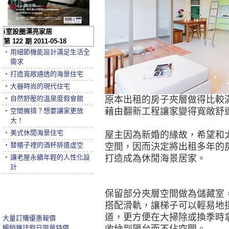
i室設圈漂亮家居
第 122 期 2011-05-18
‧
用細節機能設計滿足生活全
需求
‧
打造寬敞通透的海景住宅
‧
大器時尚的現代住宅
‧
自然舒壓的溫泉度假會館
原本出租的房子夾層做得比較
藉由翻新工程讓家變得寬敞舒
‧
空間擁擠？想要讓家更放
大！
‧
美式休閒海景住宅
屋主因為新婚的緣故，希望和
‧
替櫃子裡的酒杯排遣虛空
空間，因而決定將出租多年的
‧
讓老屋永續年輕的人性化設
打造成為休閒海景居家。
計
保留部分夾層空間做為儲藏室
搭配滑軌，讓梯子可以輕易地
道，更方便在大掃除或換季時
大量訂購優惠報價
暢銷雜誌假日限量特價