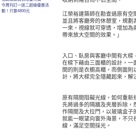
收納到陽台而不佔空間。
今周刊訂一送二超級優惠活
動！只要4800元
江榮裕建築師在勘查過原有空
並且將客廳旁的休憩室，規劃
一來，視線就可穿透，增加為
帶來放大空間的效果。」
入口、臥房與客廳中間有大樑
在樑下藉由三面櫃的設計，一
間的則是衣櫥高櫃，而側面則
計，將大樑完全隱藏起來，解
原有隔間阻礙光線，如何重新
先將過多的隔牆及夾層拆除，
作隔間及大拉門，以玻璃盒子
就能一眼望向窗外海景，不只
線，滿足空間採光。