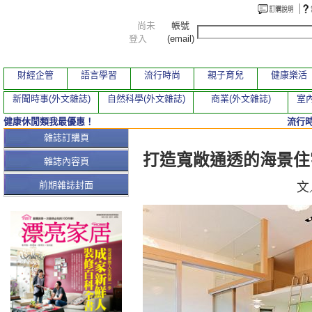
尚未
帳號
登入
(email)
財經企管
語言學習
流行時尚
親子育兒
健康樂活
新聞時事(外文雜誌)
自然科學(外文雜誌)
商業(外文雜誌)
室內
健康休閒類我最優惠！
流行
本期文章
雜誌訂購頁
打造寬敞通透的海景住
雜誌內容頁
前期雜誌封面
文