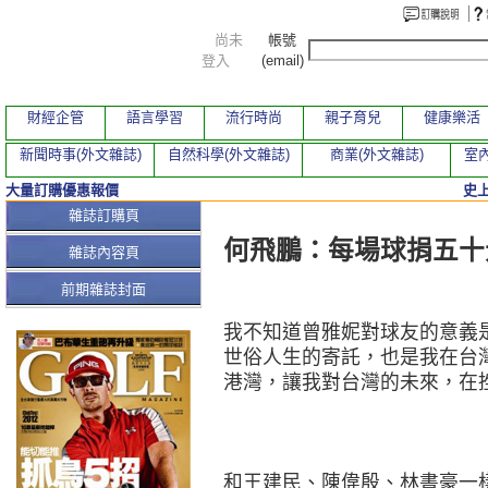
尚未
帳號
登入
(email)
財經企管
語言學習
流行時尚
親子育兒
健康樂活
新聞時事(外文雜誌)
自然科學(外文雜誌)
商業(外文雜誌)
室內
大量訂購優惠報價
史
本期文章
雜誌訂購頁
何飛鵬：每場球捐五十
雜誌內容頁
前期雜誌封面
我不知道曾雅妮對球友的意義
世俗人生的寄託，也是我在台
港灣，讓我對台灣的未來，在
和王建民、陳偉殷、林書豪一