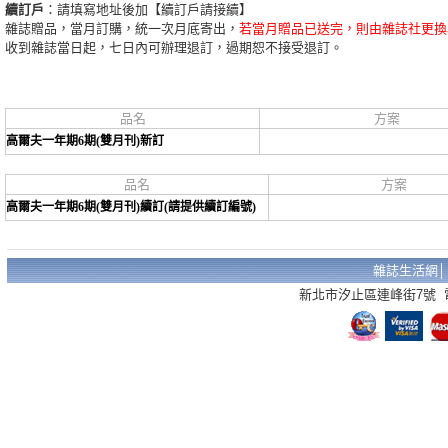
續訂戶
：請填寫地址後加【續訂戶請接續】
雜誌贈品，當月訂購，統一次月底寄出，
若當月贈品已送完，則由雜誌社更換
收到雜誌當日起，七日內可辦理退訂，過期恕不接受退訂。
品名
方案
高爾夫一年期6期(雙月刊)新訂
品名
方案
高爾夫一年期6期(雙月刊)續訂(請提供續訂編號)
雜誌生活網
新北市汐止區連峰街7號 電話：02