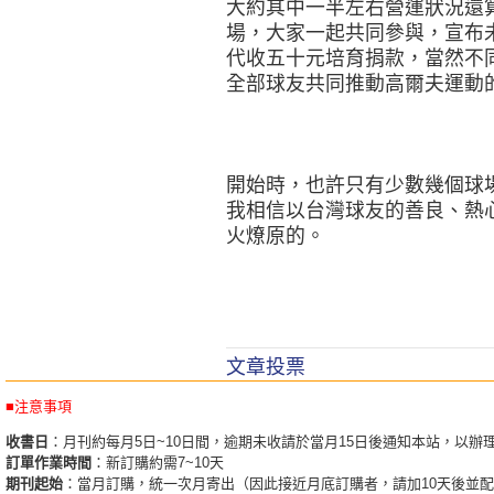
大約其中一半左右營運狀況還
場，大家一起共同參與，宣布
代收五十元培育捐款，當然不
全部球友共同推動高爾夫運動
開始時，也許只有少數幾個球
我相信以台灣球友的善良、熱
火燎原的。
文章投票
■注意事項
收書日
：月刊約每月5日~10日間，逾期未收請於當月15日後通知本站，以辦
訂單作業時間
：新訂購約需7~10天
期刊起始
：當月訂購，統一次月寄出（因此接近月底訂購者，請加10天後並