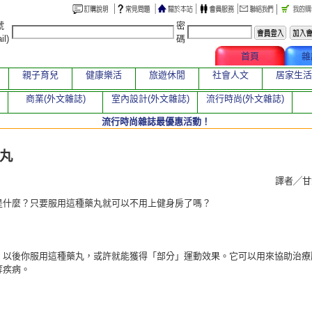
號
密
il)
碼
文章總覽
首頁
雜
親子育兒
健康樂活
旅遊休閒
社會人文
居家生活
商業(外文雜誌)
室內設計(外文雜誌)
流行時尚(外文雜誌)
流行時尚雜誌最優惠活動！
章
丸
譯者╱
是什麼？只要服用這種藥丸就可以不用上健身房了嗎？
。以後你服用這種藥丸，或許就能獲得「部分」運動效果。它可以用來協助治療
等疾病。