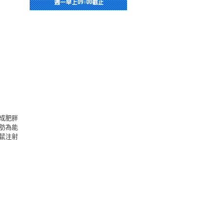
成肥胖
肪為能
鼠注射