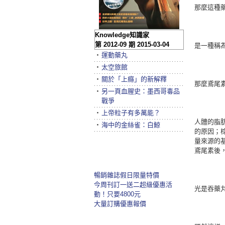
那麼這種
Knowledge知識家
第 2012-09 期 2015-03-04
是一種稱
‧
運動藥丸
‧
太空旅館
‧
關於「上癮」的新解釋
那麼鳶尾
‧
另一頁血腥史：墨西哥毒品
戰爭
‧
上帝粒子有多萬能？
人體的脂
‧
海中的金絲雀：白鯨
的原因；
量來源的
鳶尾素後
暢銷雜誌假日限量特價
今周刊訂一送二超級優惠活
光是吞藥
動！只要4800元
大量訂購優惠報價