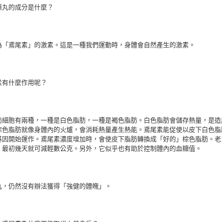
藥丸的成分是什麼？
為「鳶尾素」的激素。這是一種我們運動時，身體會自然產生的激素。
素有什麼作用呢？
肪細胞有兩種，一種是白色脂肪，一種是褐色脂肪。白色脂肪會儲存熱量，是造
棕色脂肪就像身體內的火爐，會消耗熱量產生熱能。鳶尾素能促使以皮下白色脂
基因開始運作。鳶尾素濃度增加時，會使皮下脂肪轉換成「好的」棕色脂肪。老
，最初幾天就可減輕數公克。另外，它似乎也有助於控制體內的血糖值。
丸，仍然沒有辦法獲得「強健的體魄」。