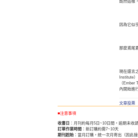
既然這樣
因為它似
那麼鳶尾
現在還言之
Instit
（Embe
內開始進
文章投票
■注意事項
收書日
：月刊約每月5日~10日間，逾期未收
訂單作業時間
：新訂購約需7~10天
期刊起始
：當月訂購，統一次月寄出（因此接