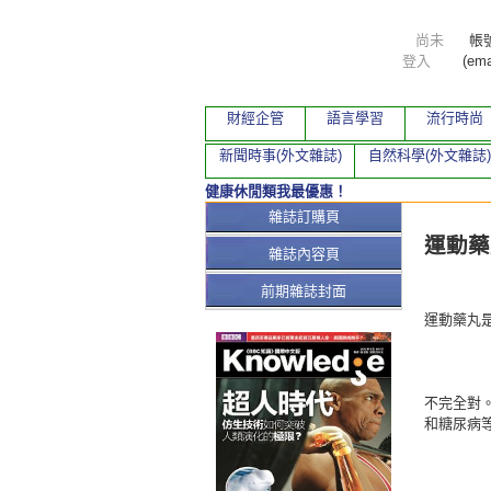
尚未
帳
登入
(ema
財經企管
語言學習
流行時尚
新聞時事(外文雜誌)
自然科學(外文雜誌)
健康休閒類我最優惠！
本期文
雜誌訂購頁
運動藥
雜誌內容頁
前期雜誌封面
運動藥丸
不完全對
和糖尿病