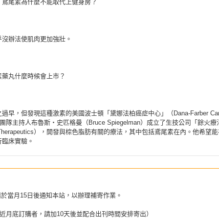
，鳶尾素為什麼不能取代上健身房？
乎沒辦法使肌肉更加強壯。
素藥丸什麼時候會上市？
過早，但發現這種激素的美國波士頓「黛娜法柏癌症中心」（Dana-Farber Can
ute）團隊主持人布魯斯‧史匹格曼（Bruce Spiegelman）成立了生技公司「餘火
r Therapeutics），開發與棕色脂肪有關的療法，其中包括鳶尾素在內。他希望
行臨床實驗。
請於當月15日後通知本站，以辦理補寄作業。
近月底訂購者，請加10天後並配合出刊時間安排寄出）