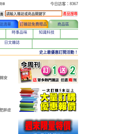
今日訂購者
今日訪客：8367
誌清單
訂雜誌免費贈品
商品區
時事品味
知識科技
日文雜誌
史上最優惠訂閱活動！
甘錫安
肥胖症