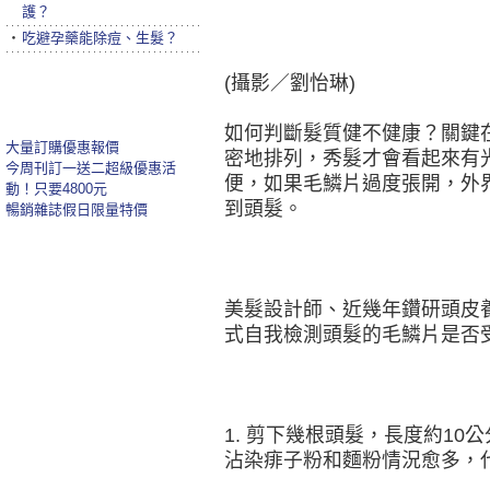
護？
‧
吃避孕藥能除痘、生髮？
(攝影／劉怡琳)
如何判斷髮質健不健康？關鍵
大量訂購優惠報價
密地排列，秀髮才會看起來有
今周刊訂一送二超級優惠活
便，如果毛鱗片過度張開，外
動！只要4800元
到頭髮。
暢銷雜誌假日限量特價
美髮設計師、近幾年鑽研頭皮
式自我檢測頭髮的毛鱗片是否
1. 剪下幾根頭髮，長度約1
沾染痱子粉和麵粉情況愈多，