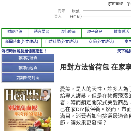
尚未
帳號
登入
(email)
財經企管
語言學習
流行時尚
親子育兒
健康樂活
新聞時事(外文雜誌)
自然科學(外文雜誌)
商業(外文雜誌)
室內
流行時尚雜誌最優惠活動！
天下雜誌
本期文章
雜誌訂購頁
用對方法省荷包 在家
雜誌內容頁
前期雜誌封面
愛美，是人的天性，許多人為
給專人護髮，但是在物價飛漲
者，轉而鎖定開架式美髮商品
己在家DIY做保養。然而，市
滿目，消費者如何挑選最適合
節，讓效果更發揮？