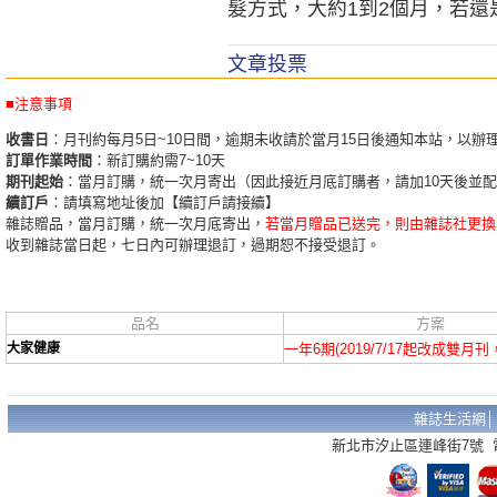
髮方式，大約1到2個月，若
文章投票
■注意事項
收書日
：月刊約每月5日~10日間，逾期未收請於當月15日後通知本站，以辦
訂單作業時間
：新訂購約需7~10天
期刊起始
：當月訂購，統一次月寄出（因此接近月底訂購者，請加10天後並
續訂戶
：請填寫地址後加【續訂戶請接續】
雜誌贈品，當月訂購，統一次月底寄出，
若當月贈品已送完，則由雜誌社更換
收到雜誌當日起，七日內可辦理退訂，過期恕不接受退訂。
品名
方案
大家健康
一年6期(2019/7/17起改成雙月
雜誌生活網
新北市汐止區連峰街7號 電話：02