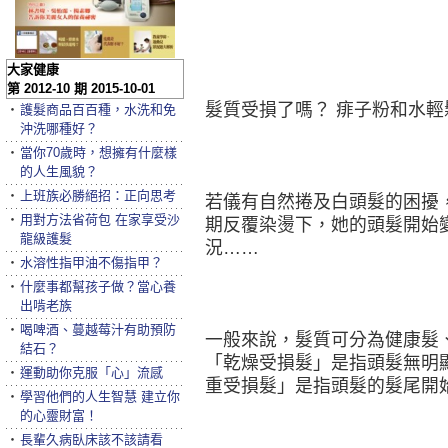
大家健康
第 2012-10 期 2015-10-01
髮質受損了嗎？ 痱子粉和水輕
‧
護髮商品百百種，水洗和免
沖洗哪種好？
‧
當你70歲時，想擁有什麼樣
的人生風貌？
‧
上班族必勝絕招：正向思考
若儀有自然捲及白頭髮的困擾
‧
用對方法省荷包 在家享受沙
期反覆染燙下，她的頭髮開始
龍級護髮
況……
‧
水溶性指甲油不傷指甲？
‧
什麼事都幫孩子做？當心養
出啃老族
‧
喝啤酒、蔓越莓汁有助預防
一般來說，髮質可分為健康髮
結石？
「乾燥受損髮」是指頭髮無明
‧
運動助你克服「心」流感
重受損髮」是指頭髮的髮尾開
‧
學習他們的人生智慧 建立你
的心靈財富！
‧
長輩久病臥床該不該請看