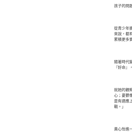
孩子的問
從青少年
來說，都
累積更多
隨著時代
『好命』
就她的觀
心；憂鬱
是有適應
戰。」
黃心怡進