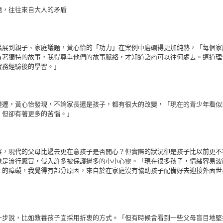
題，往往來自大人的矛盾
擴展到親子、家庭議題，黃心怡的「功力」在案例中磨礪得更加純熟，「每個家
有著獨特的故事，我得尊重他們的故事脈絡，才知道諮商可以往何處去。這道理
實務經驗後的學習。」
變遷，黃心怡發現，不論家長還是孩子，都有很大的改變，「現在的青少年看似
，但卻有著更多的苦惱。」
察，現代的父母比過去更在意孩子是否開心？但實際的狀況卻是孩子比以前更不
像是流行感冒，侵入許多被保護過多的小小心靈。「現在很多孩子，情緒容易波
上的障礙，我覺得有部分原因，來自於在家庭沒有協助孩子配備好去迎接外面世
一步說，比如教養孩子宜採用折衷的方式。「但有時候會看到一些父母盲目地堅