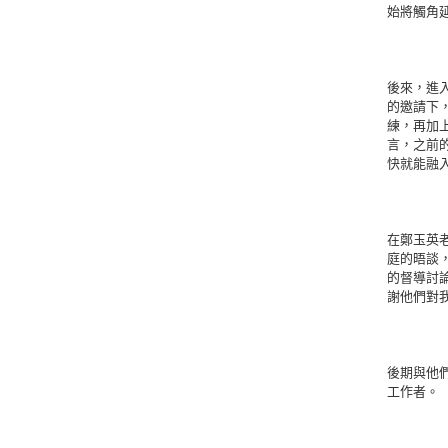
始將觸角
後來，進
的邀請下
練，再加
言，之前
快就能融
在鄭玉英
庭的晤談
的督導討論
謝他們對
後期與他
工作者。