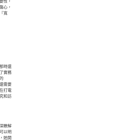
要性，
傷心，
『寬
那時還
了實務
的
還需要
在打電
究和訪
深瞭解
可以明
，她開