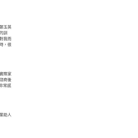
鄭玉英
的訓
對我而
時，很
實際家
諮商後
舊非常感
業助人