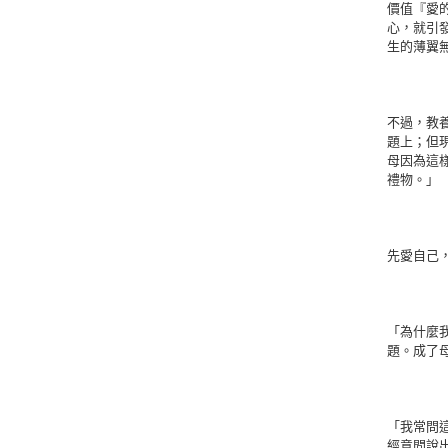
價值『愛
心，就引
生的薄翼
不過，教
題上；但
母因為這
禮物。」
先愛自己
「為什麼
題。成了
「我常問
經意間說