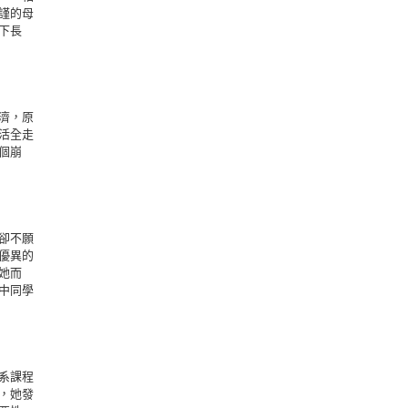
謹的母
下長
濟，原
活全走
個崩
卻不願
優異的
她而
中同學
系課程
，她發