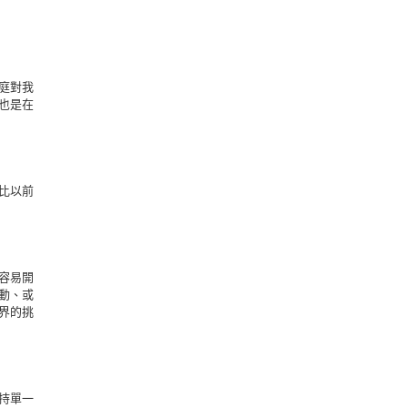
庭對我
也是在
比以前
容易開
動、或
界的挑
持單一