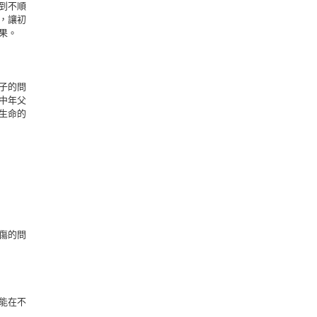
到不順
，讓初
果。
子的問
中年父
生命的
傷的問
能在不