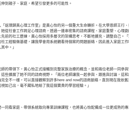
延伸到親子、家庭，希望引發更多的可能性。
入「返璞歸真心理工作室」是黃心怡的另一個重大生命轉折。在大學恩師王行、
，她從社會工作跨足心理諮商，透過一連串密集的諮商課程、家庭重塑、心理劇
上先前的社工歷練，黃心怡採用多層次的架構思考，不斷地擴充、調整自己。「
的社工經驗做基礎，讓我學會用系統觀看待個案的問題脈絡，因此進入家庭工作
入其中。」
老師的帶領下，黃心怡正式接觸到完整家族治療的概念，並和兩位老師一同參與
，這些擴展了她不同的諮商視野。「兩位老師讓我一起參與、跟進與討論，這和
完全不一樣，可以直接觀察到許多here and now的諮商脈絡，直到現在我依
我視如己出，毫不藏私地給了我這個寶貴的學習經驗。」
們一同看家庭、帶領系統取向專業訓練課程，也將黃心怡配備成一位更成熟的專