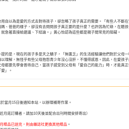
會用自以為是愛的方式去對待孩子，卻忽略了孩子真正的需要。「有些人不斷在
媽媽、爸爸的樣子，卻沒有去問問孩子真正要的是什麼？也許因為忙碌，在聽孩
，就急著直接給建議、下結論。」黃心怡認為這些都是親子間常見的阻礙。
一提的是，現在的孩子多是天之驕子，「無匱乏」的生活經驗讓他們對於父母一
難以理解，無怪乎有些父母抱怨青少年沒心沒肝，不懂得感恩。因此，在愛孩子
父母都要先學會善待自己，當孩子感受到父母有「愛自己的能力」時，才能真正
「愛」。
請於當月15日後通知本站，以辦理補寄作業。
近月底訂購者，請加10天後並配合出刊時間安排寄出）
月贈品已送完，則由雜誌社更換其他贈品
。