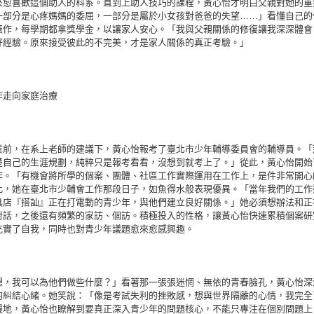
來愈喜歡這個助人的科系。直到上助人技巧的課程，黃心怡才明白父親對她的重
一部分是心疼媽媽的委屈，一部分是屬於小女孩對爸爸的失望……」看懂自己的
振作，每學期都拿獎學金，以讓家人安心。「我與父親關係的修復讓我深深體會
好經驗。原來接受彼此的不完美，才是家人關係的真正考驗。」
作走向家庭治療
業前，在系上老師的建議下，黃心怡報考了臺北市少年輔導委員會的輔導員。「
楚自己的生涯規劃，純粹只是報考看看，沒想到就考上了。」從此，黃心怡開始
作。「有機會將所學的個案、團體、社區工作實際運用在工作上，是件非常開心
此，她在臺北市少輔會工作那段日子，如魚得水般表現優異。「當年我們的工作
具店『搭訕』正在打電動的青少年，與他們建立良好關係。」她必須想辦法和正
對話，之後還有頻繁的家訪、個訪。積極投入的性格，讓黃心怡快速累積個案研
充實了自我，同時也對青少年議題愈來愈感興趣。
想，我可以為他們做些什麼？」看著那一張張迷惘、無依的青春臉孔，黃心怡深
的糾結心緒。她笑說：「像是考試失利的挫敗感，想與世界隔離的心情，我完全
慢地，黃心怡也瞭解到要真正深入青少年的問題核心，不能只專注在個別問題上