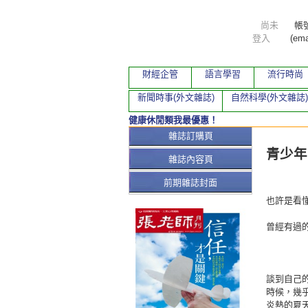
尚未
帳
登入
(ema
財經企管
語言學習
流行時尚
新聞時事(外文雜誌)
自然科學(外文雜誌)
健康休閒類我最優惠！
本期文
雜誌訂購頁
青少年
雜誌內容頁
前期雜誌封面
也許是看
曾經有過
談到自己
時候，幾
炎熱的夏