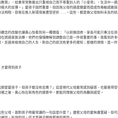
的教育』，結果常常教養出只重視自己而不尊重別人的『小皇帝』，生活中一遇
發極大的反彈。」愛孩子固然重要，但因為父母的過度關愛而造成性格敏感脆弱
無法飛翔，容易在進入新環境後遭受逆折……。這些，都是做父母始料未及的結
養觀念的改變也讓黃心怡看到另一種價值：「以前做諮商，家長可能只專注在孩
現在透過家族治療，他們也慢慢瞭解到調整自己是一件很重要的事。我看到許多
樣，反過來檢視自己的人生，對自己的狀況有更多的覺知；那樣的領悟，是一件
，才愛得到孩子
我那麼愛孩子，但孩子都沒有反應？」這是現代父母最常感到疑惑、也最覺得受
母親之後，黃心怡在新角色的摸索中，更能同理做父母的為難與感受。
這些父母，面對孩子時最常講的一句話是什麼？」儘管父母的愛無庸置疑，但可
出催促、批評的話，這才是親子關係緊張的原因。