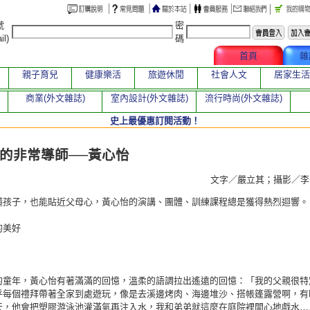
號
密
il)
碼
文章總覽
首頁
雜
親子育兒
健康樂活
旅遊休閒
社會人文
居家生活
商業(外文雜誌)
室內設計(外文雜誌)
流行時尚(外文雜誌)
史上最優惠訂閱活動！
章
的非常導師──黃心怡
文字／嚴立其；攝影／
懂孩子，也能貼近父母心，黃心怡的演講、團體、訓練課程總是獲得熱烈迴響。
的美好
的童年，黃心怡有著滿滿的回憶，溫柔的語調拉出遙遠的回憶：「我的父親很特
乎每個禮拜帶著全家到處遊玩，像是去溪邊烤肉、海邊堆沙、搭帳篷露營啊，有
天，他會把塑膠游泳池灌滿氣再注入水，我和弟弟就這麼在庭院裡開心地戲水…