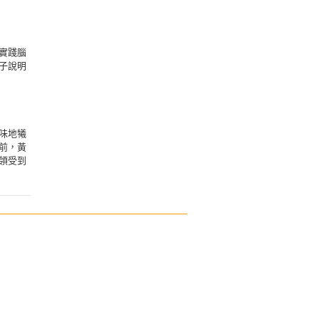
實踐腦
子說明
味地犧
前，黃
領受到