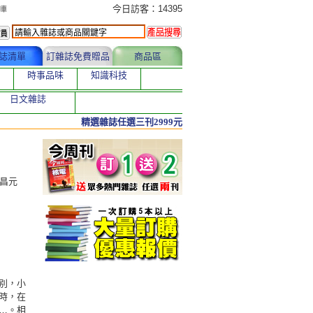
今日訂購者
今日訪客：14395
誌清單
訂雜誌免費贈品
商品區
時事品味
知識科技
日文雜誌
精選雜誌任選三刊2999元
李昌元
別，小
時，在
…。相