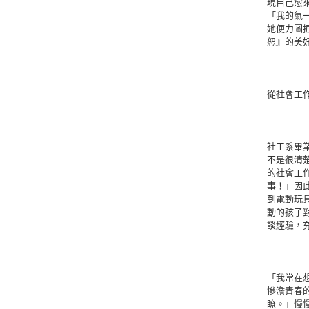
現自己愈
「我的氣
她便力圖
恕』的美
從社會工
社工系畢
不是很清
的社會工
事！」因
到電動玩
動的孩子
談經驗，
「我常在
慘澹青春
瞭。」慢