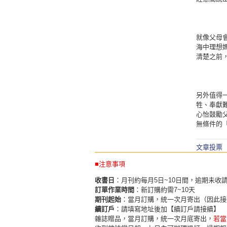
就像父母
海中理想
清楚之前
另外值得
牲、奉獻
心怡鼓勵
無條件的
文章投票
■注意事項
收書日
：月刊約每月5日~10日間，逾期未收
訂單作業時間
：新訂購約需7~10天
期刊起始
：當月訂購，統一次月寄出（因此接
續訂戶
：請填寫地址後加【續訂戶請接續】
雜誌贈品，當月訂購，統一次月底寄出，
若當