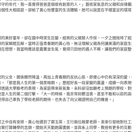
保守的年代，我一直覺得爸爸是個很有創意的人。」藝術家氣息的父親和自律嚴
的個性大相逕庭，卻給了黃心怡豐富的生活體驗，她可以說是在平穩富足的環境
樣的美好童年，卻在國中時突生巨變。經商的父親替人作保，一夕之間拖垮了經
樂的家瞬間瓦解。當時正值青春期的黃心怡，無法理解父親為何讓美滿的家庭生
現在想想，我當時應該是震驚並生氣，覺得只因他的遇人不察，讓我們的家庭整
密的父女，關係驟然降溫，再加上青春期的反抗心態，即便心中仍有深深的愛，
方。「那是我人生的第一個黑暗期。」歷經好長一段家變的震盪，成績一向表現
想透過大學聯考的表現，為家庭帶來新氣象，未料卻沒如願考上預期的學校，對
啻是人生的第二個打擊。「大一的時候，我非常抑鬱沮喪，甚至不敢和以前的高
覺得自己辜負了學校老師的期待，也失去了向父親證明自己的機會。」
冥之中自有安排，黃心怡遇到了鄭玉英、王行兩位啟蒙老師，漸漸引發她對社工
放棄打算轉學的念頭，開始天天勤跑圖書館，並與系上同學、教授有更多的互動