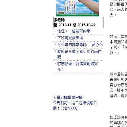
對於那個
親，兩人
大。
張老師
第 2012-11 期 2015-10-22
‧
信任，一雙希望的手
然而，這
‧
下班沉默症驟增
本圓滿和
‧
青少年的非常導師──黃心怡
了樣。「
‧
愛還是喜歡？青少年的兩性
盤。」
觀
‧
憨憨仔做，腳踏實地最實
在！
原本最親
再靠近對
黃心怡原
言，這不
聯絡，總
大量訂購優惠報價
今周刊訂一送二超級優惠活
動！只要4800元
但或許冥
的興趣而