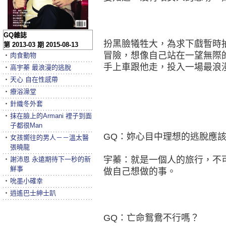
GQ雜誌
扮黑臉犧牲大，為求下戲暫時
第 2013-03 期 2015-08-13
冒險，想像自己站在一望無際
‧
肉食動物
手上車跟他走，投入一場最浪
‧
高宇蓁 最浪漫的逃脫
‧
天心 自在性感帶
‧
療浴澡堂
‧
針織冬外套
‧
抹在臉上的Armani 裡子到面
子都很Man
GQ：妳心目中理想的逃脫應
‧
女孩嚮往的男人－－溫太醫
張曉龍
宇蓁：就是一個人的旅行，不
‧
謝沛恩 永遠期待下一秒的新
鮮事
做自己想做的事。
‧
吮墨小確幸
‧
逍遙巴士紳士趴
GQ：亡命鴛鴦不行嗎？