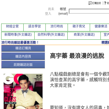
尚未
帳號
登入
(email)
財經企管
語言學習
流行時尚
親子育兒
健康樂活
新聞時事(外文雜誌)
自然科學(外文雜誌)
商業(外文雜誌)
室內
流行時尚雜誌最優惠活動！
精選
本期文章
雜誌訂購頁
高宇蓁 最浪漫的逃脫
雜誌內容頁
前期雜誌封面
八點檔戲劇總是會有一個令觀
演恰查某的高宇蓁，感觸特別
大家肯定我。
要知道，沒有壞女人的惡毒，