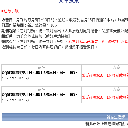
文章投票
■注意事項
收書日
：月刊約每月5日~10日間，逾期未收請於當月15日後通知本站，以辦
訂單作業時間
：新訂購約需7~10天
期刊起始
：當月訂購，統一次月寄出（因此接近月底訂購者，請加10天後並
續訂戶
：請填寫地址後加【續訂戶請接續】
雜誌贈品，當月訂購，統一次月底寄出，
若當月贈品已送完，則由雜誌社更換
收到雜誌當日起，七日內可辦理退訂，過期恕不接受退訂。
品名
方案
GQ雜誌12期(雙月刊，單月15號出刊，出刊月份3、
(此方案03/28止)以收到款
5、7、9、10、12)
品名
方案
GQ雜誌12期(雙月刊，單月15號出刊，出刊月份3、
(此方案03/28止)以收到款
5、7、9、10、12)
雜誌生活網
新北市汐止區連峰街7號 電話：02