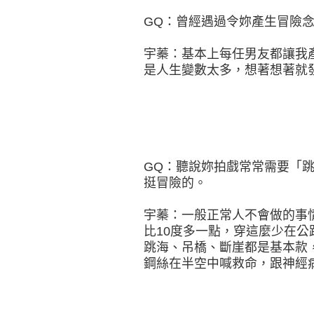
GQ：曾經遇過令妳產生冒險
宇蓁：基本上每任男友都讓我
是人生變數太多，想著想著就
GQ：聽說妳拍戲常常需要「
挺冒險的。
宇蓁：一般正常人不會做的事
比10度多一點，穿這麼少在
跳海、吊橋、斷崖都是基本款
鋼絲在半空中喊救命，跟神經