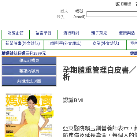
尚未
帳號
登入
(email)
財經企管
語言學習
流行時尚
親子育兒
健康樂活
新聞時事(外文雜誌)
自然科學(外文雜誌)
商業(外文雜誌)
室內
精選雜誌任選三刊2999元
健
本期文章
雜誌訂購頁
孕期體重管理白皮書／中
雜誌內容頁
析
前期雜誌封面
認識BMI
亞東醫院賴玉釧營養師表示，
防疾病及延長壽命，每個人的