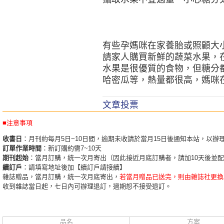
有些孕媽咪在家養胎或照顧大
請家人購買新鮮的蔬菜水果，
水果是很優質的食物，但糖分
哈密瓜等，熱量都很高，媽咪
文章投票
■注意事項
收書日
：月刊約每月5日~10日間，逾期未收請於當月15日後通知本站，以辦
訂單作業時間
：新訂購約需7~10天
期刊起始
：當月訂購，統一次月寄出（因此接近月底訂購者，請加10天後並
續訂戶
：請填寫地址後加【續訂戶請接續】
雜誌贈品，當月訂購，統一次月底寄出，
若當月贈品已送完，則由雜誌社更換
收到雜誌當日起，七日內可辦理退訂，過期恕不接受退訂。
品名
方案