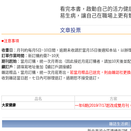
看完本書，啟動自己的活力健
易生病，讓自己在職場上更有
文章投票
■注意事項
收書日
：月刊約每月5日~10日間，逾期未收請於當月15日後通知本站，以辦
訂單作業時間
：新訂購約需7~10天
期刊起始
：當月訂購，統一次月寄出（因此接近月底訂購者，請加10天後並
續訂戶
：請填寫地址後加【續訂戶請接續】
雜誌贈品，當月訂購，統一次月底寄出，
若當月贈品已送完，則由雜誌社更換
收到雜誌當日起，七日內可辦理退訂，過期恕不接受退訂。
品名
方案
大家健康
一年6期(2019/7/17起改成雙月
雜誌生活網
新北市汐止區連峰街7號 電話：02