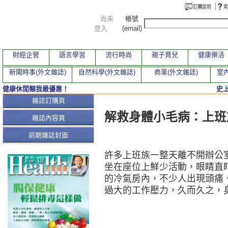
尚未
帳號
登入
(email)
財經企管
語言學習
流行時尚
親子育兒
健康樂活
新聞時事(外文雜誌)
自然科學(外文雜誌)
商業(外文雜誌)
室內
健康休閒類我最優惠！
史
本期文章
雜誌訂購頁
解救身體小毛病：上班
雜誌內容頁
前期雜誌封面
許多上班族一整天離不開辦公
坐在座位上鮮少活動，眼睛直
的冷氣房內，不少人出現頭痛
過大的工作壓力，久而久之，