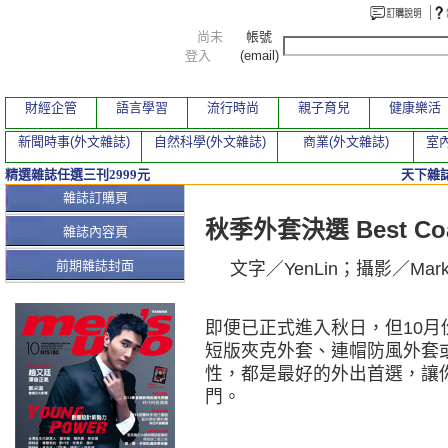
尚未
帳號
登入
(email)
財經企管
語言學習
流行時尚
親子育兒
健康樂活
新聞時事(外文雜誌)
自然科學(外文雜誌)
商業(外文雜誌)
室內
精選雜誌任選三刊2999元
天下雜誌
本期文章
雜誌訂購頁
秋季外套決選 Best Coats
雜誌內容頁
前期雜誌封面
文字／YenLin；攝影／M
即便已正式進入秋日，但10
短版夾克外套、連帽防風外套
性，都是最好的外出首選，讓
門。