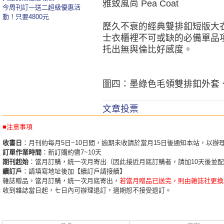
雅致風尚 Pea Coat
今周刊訂一送二超級優惠活
動！只要4800元
歷久不衰的經典雙排釦短版大
士衣櫃裡不可或缺的必備單品
托出無與倫比好感度。
圖四：墨綠色毛領雙排釦外套、黑
文章投票
■注意事項
收書日
：月刊約每月5日~10日間，逾期未收請於當月15日後通知本站，以辦
訂單作業時間
：新訂購約需7~10天
期刊起始
：當月訂購，統一次月寄出（因此接近月底訂購者，請加10天後並
續訂戶
：請填寫地址後加【續訂戶請接續】
雜誌贈品，當月訂購，統一次月底寄出，
若當月贈品已送完，則由雜誌社更換
收到雜誌當日起，七日內可辦理退訂，過期恕不接受退訂。