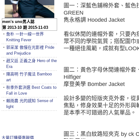
圖一：深藍色鋪棉外套、藍色拉鍊
GREEN
雋永格調 Hooded Jacket
men's uno男人誌
第 2013-10 期 2015-11-03
看似休閒的連帽外套，只要內
‧
詹朴 一針一線一世界
Knitting Fever
眾不同的學院氣質；搭配圍巾
‧
郭采潔 傲慢在光影裡 Pride
一種絕佳風範，成就有型LOO
and Prejudice
‧
趙又廷 正義之身 Hero of the
Era
圖二：黃色字母休閒連帽外套、圓
‧
陳高明 竹子魔法 Bamboo
Hilfiger
art
摩登美學 Bomber Jacket
‧
秋季外套決選 Best Coats to
Fall in Love
設計多變的短版夾克外套，從
‧
賴雨農 光的感知 Sense of
焦點，修身效果十足的外形與
light
是本季不可錯過的人氣單品。
圖三：黑白紋路短夾克 by ck Calv
大量訂購優惠報價