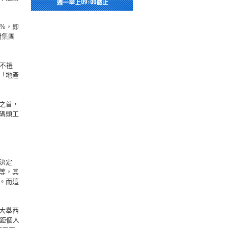
%，即
對集團
不禮
「地產
之首，
碼頭工
決定
等，其
。而這
大舉西
澤鉅個人