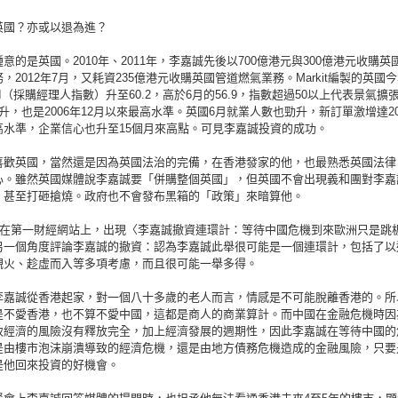
英國？亦或以退為進？
意的是英國。2010年、2011年，李嘉誠先後以700億港元與300億港元收購英
，2012年7月，又耗資235億港元收購英國管道燃氣業務。Markit編製的英國今
I（採購經理人指數）升至60.2，高於6月的56.9，指數超過50以上代表景氣擴
升，也是2006年12月以來最高水準。英國6月就業人數也勁升，新訂單激增達20
高水準，企業信心也升至15個月來高點。可見李嘉誠投資的成功。
喜歡英國，當然還是因為英國法治的完備，在香港發家的他，也最熟悉英國法律
心。雖然英國媒體說李嘉誠要「併購整個英國」，但英國不會出現義和團對李嘉
，甚至打砸搶燒。政府也不會發布黑箱的「政策」來暗算他。
日，在第一財經網站上，出現〈李嘉誠撤資連環計：等待中國危機到來歐洲只是跳
另一個角度評論李嘉誠的撤資：認為李嘉誠此舉很可能是一個連環計，包括了以
觀火、趁虛而入等多項考慮，而且很可能一舉多得。
李嘉誠從香港起家，對一個八十多歲的老人而言，情感是不可能脫離香港的。所
是不愛香港，也不算不愛中國，這都是商人的商業算計。而中國在金融危機時因
致經濟的風險沒有釋放完全，加上經濟發展的週期性，因此李嘉誠在等待中國的
是由樓市泡沫崩潰導致的經濟危機，還是由地方債務危機造成的金融風險，只要
是他回來投資的好機會。