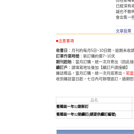
而在那場
已經深有
誠也不敢
會出售一
文章投票
■注意事項
收書日
：月刊約每月5日~10日間，逾期未收
訂單作業時間
：新訂購約需7~10天
期刊起始
：當月訂購，統一次月寄出（因此接
續訂戶
：請填寫地址後加【續訂戶請接續】
雜誌贈品，當月訂購，統一次月底寄出，
若當
收到雜誌當日起，七日內可辦理退訂，過期恕
品名
看雜誌一年12期新訂
看雜誌一年12期續訂(請提供續訂編號)