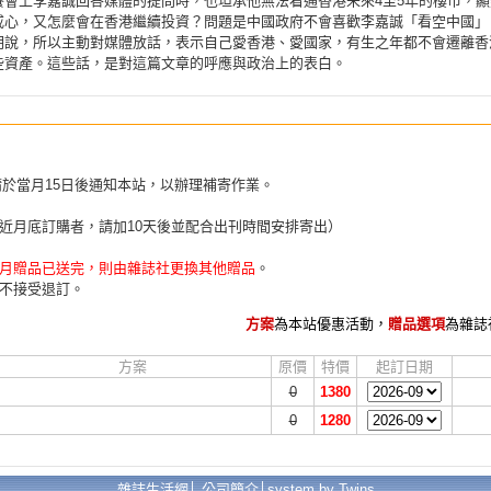
餐會上李嘉誠回答媒體的提問時，也坦承他無法看通香港未來4至5年的樓市，顯
戒心，又怎麼會在香港繼續投資？問題是中國政府不會喜歡李嘉誠「看空中國」
明說，所以主動對媒體放話，表示自己愛香港、愛國家，有生之年都不會遷離香
些資產。這些話，是對這篇文章的呼應與政治上的表白。
請於當月15日後通知本站，以辦理補寄作業。
近月底訂購者，請加10天後並配合出刊時間安排寄出）
月贈品已送完，則由雜誌社更換其他贈品
。
不接受退訂。
方案
為本站優惠活動，
贈品選項
為雜誌
方案
原價
特價
起訂日期
0
1380
0
1280
雜誌生活網│
公司簡介
│
system by Twins