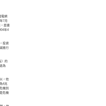
國電網
年7月
張，是連
04年4
，投資
誠進行
板〉的
退為
以，他
為4兆
危機到
是危機