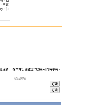
然，他
，李嘉
港，但
社活動； 在本站訂閱雜誌的讀者可同時享有。
贈品選項