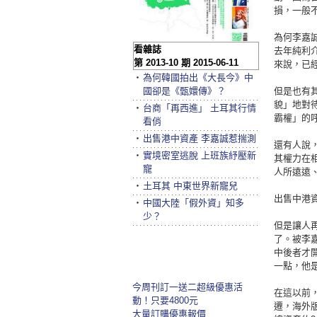
損，一般
為何李嘉
看雜誌
去年純利介
第 2013-10 期 2015-06-11
來說，已
‧
為何韓國拍出《大長今》中
國卻是《甄嬛傳》？
但是也有
貌」地對
‧
台商「再西進」 土耳其行情
霸權」的
看俏
‧
出售港中資產 李嘉誠惹揣測
還有人說
‧
實境密室逃脫 上班族紓壓新
其權力在
寵
人所遠遠
‧
土耳其 中東世界新寵兒
出售中港資
‧
中國大陸「假外資」知多
少？
但是讓人
了。被李
中後者才
一點，他
今周刊訂一送二超級優惠活
在這以前
動！只要4800元
遷，海外
大量訂購優惠報價