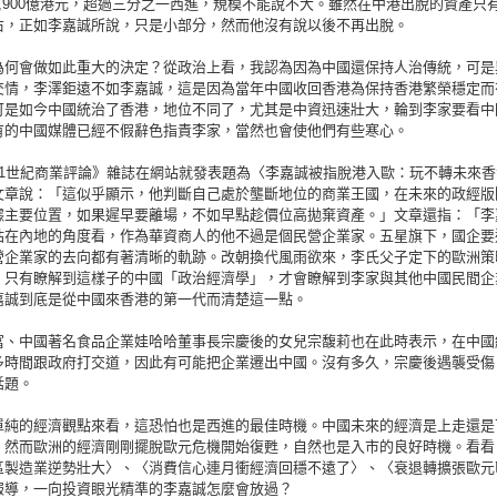
2,900億港元，超過三分之一西進，規模不能說不大。雖然在中港出脫的資產只
右，正如李嘉誠所說，只是小部分，然而他沒有說以後不再出脫。
為何會做如此重大的決定？從政治上看，我認為因為中國還保持人治傳統，可是
交情，李澤鉅遠不如李嘉誠，這是因為當年中國收回香港為保持香港繁榮穩定而
可是如今中國統治了香港，地位不同了，尤其是中資迅速壯大，輪到李家要看中
有的中國媒體已經不假辭色指責李家，當然也會使他們有些寒心。
21世紀商業評論》雜誌在網站就發表題為〈李嘉誠被指脫港入歐：玩不轉未來香
文章說：「這似乎顯示，他判斷自己處於壟斷地位的商業王國，在未來的政經版
據主要位置，如果遲早要離場，不如早點趁價位高拋棄資產。」文章還指：「李
站在內地的角度看，作為華資商人的他不過是個民營企業家。五星旗下，國企要
營企業家的去向都有著清晰的軌跡。改朝換代風雨欲來，李氏父子定下的歐洲策
」只有瞭解到這樣子的中國「政治經濟學」，才會瞭解到李家與其他中國民間企
嘉誠到底是從中國來香港的第一代而清楚這一點。
富、中國著名食品企業娃哈哈董事長宗慶後的女兒宗馥莉也在此時表示，在中國
多時間跟政府打交道，因此有可能把企業遷出中國。沒有多久，宗慶後遇襲受傷
話題。
單純的經濟觀點來看，這恐怕也是西進的最佳時機。中國未來的經濟是上走還是
，然而歐洲的經濟剛剛擺脫歐元危機開始復甦，自然也是入市的良好時機。看看
區製造業逆勢壯大〉、〈消費信心連月衝經濟回穩不遠了〉、〈衰退轉擴張歐元
報導，一向投資眼光精準的李嘉誠怎麼會放過？