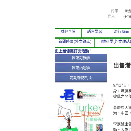
尚未
帳
登入
(ema
財經企管
語言學習
流行時尚
新聞時事(外文雜誌)
自然科學(外文雜誌)
史上最優惠訂閱活動！
本期文
雜誌訂購頁
出售港
雜誌內容頁
前期雜誌封面
9月17
身，滿臉
彼此之間
甚麼原因
港、中國
李嘉誠出
動。因為