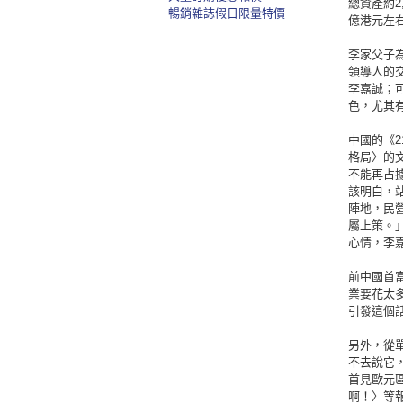
總資產約
暢銷雜誌假日限量特價
億港元左
李家父子
領導人的
李嘉誠；
色，尤其
中國的《
格局〉的
不能再占
該明白，
陣地，民
屬上策。
心情，李
前中國首
業要花太
引發這個
另外，從
不去說它
首見歐元
啊！〉等