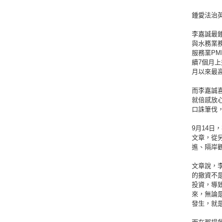
鍾愛法治
李嘉誠最鍾
與水務業務
服務業PM
續7個月上
月以來最
而李嘉誠
就倍感放
口誅筆伐
9月14
文章，從
進、隔岸
文章說，
的撤資不
投資，導
來，無論
發生，就