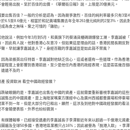
不會輕易出脫。至於百佳的出價，《華爾街日報》說，上限是20億美元。
誠要出售百佳？一般的分析是認為，因為競爭激烈，百佳的純利率最多只有3至4
於6.5至8.6億元，相當於和記黃埔集團去年全年261億元純利的2至3%，因此
經成為食之無味、棄之可惜的「雞肋」。
其他說法，例如今年3月到5月，和黃旗下的葵涌貨櫃碼頭爆發工潮，李嘉誠被「
待，因此有人說，他對香港心灰意冷。但如果這是理由的話，香港民間長期反對
呼聲，早就讓李嘉誠走人了。身經百戰的李嘉誠豈是如此弱不禁風？
，因為梁振英出任特首，李嘉誠對他缺乏信心，這或者還有一些道理。作為香港
相當程度上會影響到香港前途，至少是他任內香港的政經表現，這是區區幾百個
、遠遠不及的。
產 投資歐洲 看空中國政經發展？
再跌破眼鏡的是，李嘉誠也出售在中國的資產。這就需要重新審視李嘉誠的這些
嘉誠售出的中國資產，是上海陸家嘴東方匯經中心及廣州西城都薈廣場和停車場
開業不到一年，但是大部分均已租出。顯然，這涉及到他對中國政經發展的看法
是不會隨便表態，外界也紛紛猜測。
，有媒體報導，已經接受遺產的李嘉誠長子李澤鉅近年來以超過一千億港元資產
版圖遍及全球50多國，香港地區業務只占16%；因此被譽為「脫港入歐」。李