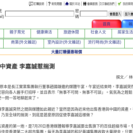
號
密
il)
碼
文章總覽
首頁
雜
親子育兒
健康樂活
旅遊休閒
社會人文
居家生活
商業(外文雜誌)
室內設計(外文雜誌)
流行時尚(外文雜誌)
大量訂購優惠報價
章
中資產 李嘉誠惹揣測
撰文／ 
日，原本是長江實業集團執行董事趙國雄邀約媒體午宴，午宴近結束時，李嘉誠突
笑容向各人握手打招呼，並且表示「無事不可問、無事不可談」。氣氛為之輕鬆
便一問一答地聊起來了。
讓李嘉誠突然之間與媒體如此親近？當然是因為近來他出售香港與中國的資產，
，乃至全球的揣測，到底是甚麼原因促使李嘉誠這樣做？
售資產的第一炮，是7月20日香港媒體報導李嘉誠要出售旗下的百佳超級市場，
百佳是香港第二大超市集團，每天為李嘉誠的和記黃埔集團收取大量現金，只要