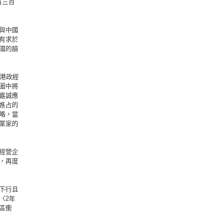
有三百
與中國
有求於
國的臉
港政經
圖中將
嘉誠應
進占的
略，當
業家的
經營企
，再度
下行且
〈2年
區衝