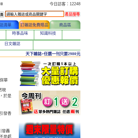
今日訂購者
今日訪客：12248
誌清單
訂雜誌免費贈品
商品區
時事品味
知識科技
日文雜誌
天下雜誌+任選一刊只要2980元
林保華
然現
，於是
引發香
引發轟
不是虧