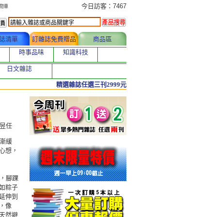
今日訂購者
今日訪客：7467
誌清單
訂雜誌免費贈品
商品區
時事品味
知識科技
日文雜誌
精選雜誌任選三刊2999元
陳昱任
漸緩
心想，
，腳踝
如粽子
延伸到
，像
天然避