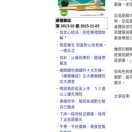
震器，承
足底筋膜
康健雜誌
時，足底
第 2013-10 期 2015-11-03
身體各部
‧
母女心結深，該從哪裡開始
若體重過
解？
都會導致
‧
我是醫生 但面對父母老病，
鍾佩珍觀
一樣忐忑
脛後肌腱
‧
耳針：止痛效果好，隨身帶
底筋膜，
著走
‧
揭開麵包隱藏的４大危機－
但有些病
《康健雜誌》五大連鎖麵包
關節；扁
店大調查
膜炎。
‧
帶狀疱疹疫苗上市 ５０歲
以上優先預防
文章投票
‧
貴婦奈奈：幫廚房減肥也幫
自己瘦身
‧
下床一踩地就足跟痛，我得
了足底筋膜炎
‧
牛蒡，平民價格、貴族營養