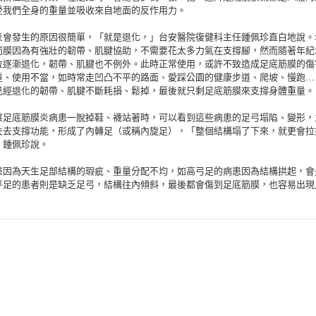
受我們全身的重量並吸收來自地面的反作用力。
炎會發生的原因很簡單，「就是退化，」台安醫院復健科主任鍾佩珍直白地說。
筋膜因為有強壯的韌帶、肌腱協助，不需要花太多力氣在支撐腳，然而隨著年紀
位逐漸退化，韌帶、肌腱也不例外。此時正常使用，或許不致造成足底筋膜的傷
重、使用不當，如時常走凹凸不平的路面、愛踩公園的健康步道、爬坡、慢跑…
已經退化的韌帶、肌腱不斷耗損、鬆掉，最後就只剩足底筋膜來支撐身體重量。
察足底筋膜炎病患一脫掉鞋、襪站著時，可以看到這些病患的足弓塌陷、變形，
失去支撐功能，形成了內轉足（或稱內旋足），「整個結構塌了下來，就更會拉
」鍾佩珍說。
患因為天生足部結構的瑕疵、重量分配不均，如高弓足的病患因為結構拱起，會
平足的患者則是缺乏足弓，結構往內傾斜，最後都會傷到足底筋膜，也容易出現