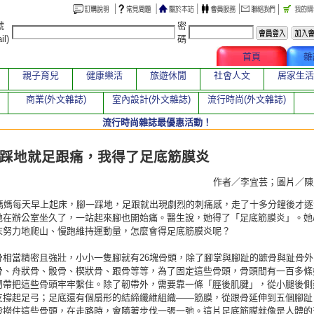
號
密
il)
碼
文章總覽
首頁
雜
親子育兒
健康樂活
旅遊休閒
社會人文
居家生活
商業(外文雜誌)
室內設計(外文雜誌)
流行時尚(外文雜誌)
流行時尚雜誌最優惠活動！
章
踩地就足跟痛，我得了足底筋膜炎
作者／李宜芸；圖片／
林媽媽每天早上起床，腳一踩地，足跟就出現劇烈的刺痛感，走了十多分鐘後才逐
她在辦公室坐久了，一站起來腳也開始痛。醫生說，她得了「足底筋膜炎」。她
末努力地爬山、慢跑維持運動量，怎麼會得足底筋膜炎呢？
骨相當精密且強壯，小小一隻腳就有26塊骨頭，除了腳掌與腳趾的蹠骨與趾骨外
骨、舟狀骨、骰骨、楔狀骨、跟骨等等，為了固定這些骨頭，骨頭間有一百多條
韌帶把這些骨頭牢牢繫住。除了韌帶外，需要靠一條「脛後肌腱」，從小腿後側
支撐起足弓；足底還有個扇形的結締纖維組織——筋膜，從跟骨延伸到五個腳趾
般撈住這些骨頭，在走路時，會隨著步伐一張一弛。這片足底筋膜就像是人體的