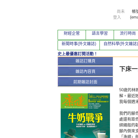
尚未
帳
登入
(ema
財經企管
語言學習
流行時尚
新聞時事(外文雜誌)
自然科學(外文雜誌)
史上最優惠訂閱活動！
本期文
雜誌訂購頁
下床一
雜誌內容頁
前期雜誌封面
50歲的
解。最近
我每個週
我們的腳
處還有距
綁繩般的
腳內側來
「漁網」