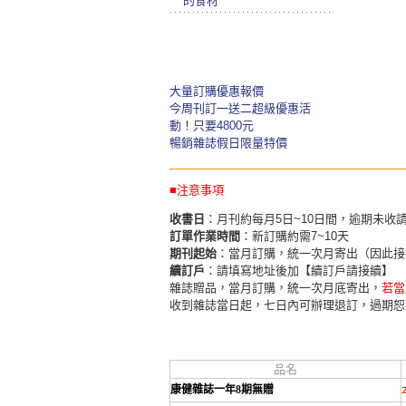
的食材
大量訂購優惠報價
今周刊訂一送二超級優惠活
動！只要4800元
暢銷雜誌假日限量特價
■注意事項
收書日
：月刊約每月5日~10日間，逾期未收
訂單作業時間
：新訂購約需7~10天
期刊起始
：當月訂購，統一次月寄出（因此接
續訂戶
：請填寫地址後加【續訂戶請接續】
雜誌贈品，當月訂購，統一次月底寄出，
若當
收到雜誌當日起，七日內可辦理退訂，過期恕
品名
康健雜誌一年8期無贈