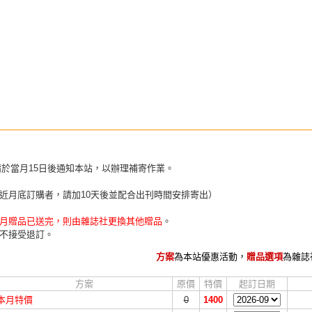
請於當月15日後通知本站，以辦理補寄作業。
近月底訂購者，請加10天後並配合出刊時間安排寄出）
月贈品已送完，則由雜誌社更換其他贈品
。
不接受退訂。
方案
為本站優惠活動，
贈品選項
為雜誌
方案
原價
特價
起訂日期
本月特價
0
1400