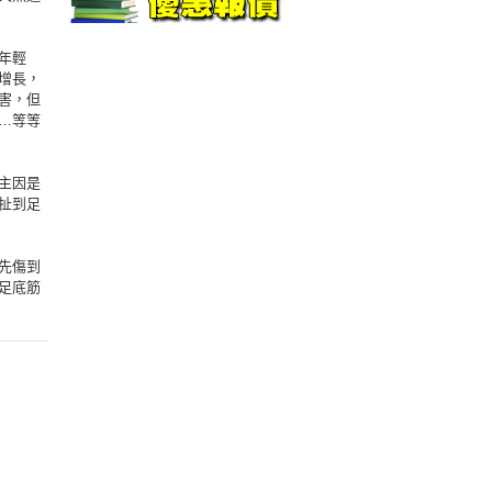
年輕
增長，
害，但
…等等
主因是
扯到足
先傷到
足底筋