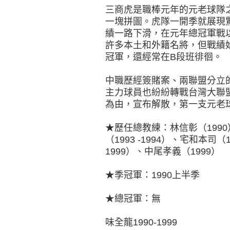
三商虎是職棒元年的元老球隊
一塊拼圖。虎隊一開季就展現
績一路下滑，在元年總冠軍戰
許多本土和外籍名將，但戰績
冠軍，還經常在B段班徘徊。
中職歷經簽賭案、兩聯盟分立
主力球員也紛紛轉戰台灣大聯盟
為由，宣布解散，第一支元老
★歷任總教練：林信彰（1990）
（1993 -1994）、宅和本司（1
1999）、中尾孝義（1999）
★季冠軍：1990上半季
★總冠軍：無
味全龍1990-1999