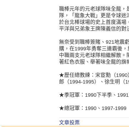
職棒元年的元老球隊味全龍，
隊，「龍象大戰」更是令球迷津
於台北棒球場的史上首度滿場
平洋與兄弟象王牌陳義信的對
無奈受到職棒簽賭、921地震
購，在1999年勇奪三連霸後，
中職兩支元老球隊相繼解散。
著紅色衣服、舉著味全龍的旗
★歷任總教練：宋宦勳（1990）
郎（1994-1995）、徐生明（1
★季冠軍：1990下半季、199
★總冠軍：1990、1997-1999
文章投票