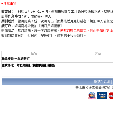
■注意事項
收書日
：月刊約每月5日~10日間，逾期未收請於當月15日後通知本站，以辦
訂單作業時間
：新訂購約需7~10天
期刊起始
：當月訂購，統一次月寄出（因此接近月底訂購者，請加10天後並
續訂戶
：請填寫地址後加【續訂戶請接續】
雜誌贈品，當月訂購，統一次月底寄出，
若當月贈品已送完，則由雜誌社更換
收到雜誌當日起，七日內可辦理退訂，過期恕不接受退訂。
品名
方案
職業棒球 一年期新訂
職業棒球一年12期續訂(請提供續訂編號)
雜誌生活網
新北市汐止區連峰街7號 電話：02