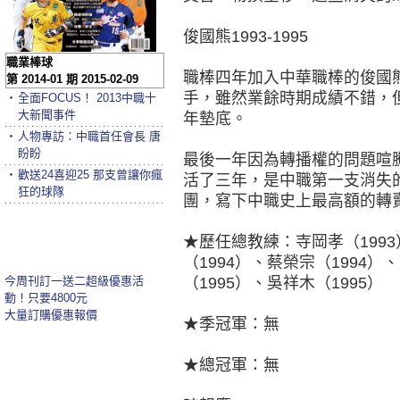
俊國熊1993-1995
職業棒球
職棒四年加入中華職棒的俊國熊
第 2014-01 期 2015-02-09
手，雖然業餘時期成績不錯，
‧
全面FOCUS！ 2013中職十
大新聞事件
年墊底。
‧
人物專訪：中職首任會長 唐
盼盼
最後一年因為轉播權的問題喧
‧
歡送24喜迎25 那支曾讓你瘋
活了三年，是中職第一支消失的
狂的球隊
團，寫下中職史上最高額的轉
★歷任總教練：寺岡孝（1993
（1994）、蔡榮宗（1994）
今周刊訂一送二超級優惠活
（1995）、吳祥木（1995）
動！只要4800元
大量訂購優惠報價
★季冠軍：無
★總冠軍：無