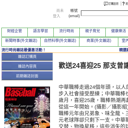
尚未
帳號
登入
(email)
財經企管
語言學習
流行時尚
親子育兒
健康樂活
新聞時事(外文雜誌)
自然科學(外文雜誌)
商業(外文雜誌)
室內
流行時尚雜誌最優惠活動！
精選
本期文章
雜誌訂購頁
歡送24喜迎25 那支
雜誌內容頁
前期雜誌封面
中華職棒走過24個年頭，以人
步入社會接受歷練；中華職棒
歲月，喜迎25歲，職棒熱潮
從這一年開始。(攝影／攝影組
職棒元年由兄弟象、味全龍、
元老球隊卻只剩下一支。中華
交替、物換星移，這些消失的