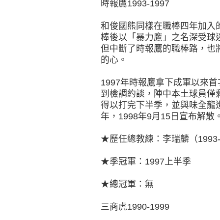
時報鷹1993-1997
和俊國熊同樣在職棒四年加入
棒後以「暴力鷹」之名深受球迷
但中斷了時報鷹的職棒路，也
的心。
1997年時報鷹拿下成軍以來
到檢調約談，陣中本土球員僅
得以打完下半季，並與味全龍
年，1998年9月15日宣布解散
★歷任總教練：李瑞麟（1993-
★季冠軍：1997上半季
★總冠軍：無
三商虎1990-1999