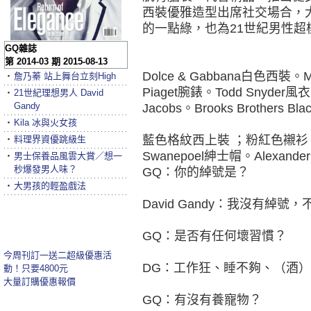
西裝優雅造型出席社交場合，
的一點綠，也為21世紀男性
GQ雜誌
第 2014-03 期 2015-08-13
Dolce & Gabbana白色西裝。Mi
‧
詹乃蓁 站上舞台立刻High
Piaget腕錶。Todd Snyd
‧
21世紀理想男人 David
Gandy
Jacobs。Brooks Brothers Bl
‧
Kila 冰與火女孩
藍色格紋西上裝 ；粉紅色襯衫，都是Br
‧
料理界資優跳級生
Swanepoel紳士帽。Alexand
‧
男士保養品風雲大賞／想一
秒爆發男人味？
GQ：你的綽號是？
‧
大男孩的輕盈戲法
David Gandy：我沒有綽
GQ：是否有任何壞習慣？
今周刊訂一送二超級優惠活
DG：工作狂、睡不夠、（酒
動！只要4800元
大量訂購優惠報價
GQ：有沒有養寵物？