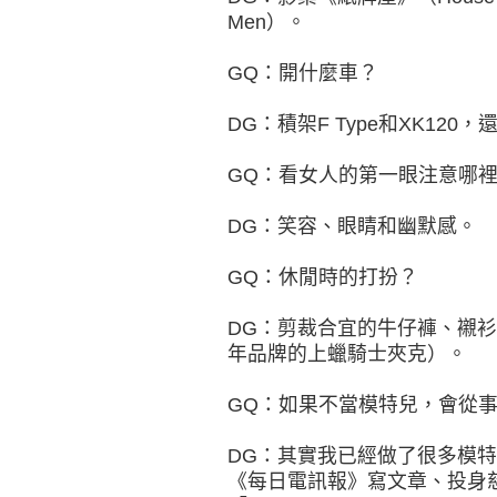
Men）。
GQ：開什麼車？
DG：積架F Type和XK120，
GQ：看女人的第一眼注意哪
DG：笑容、眼睛和幽默感。
GQ：休閒時的打扮？
DG：剪裁合宜的牛仔褲、襯衫搭配B
年品牌的上蠟騎士夾克）。
GQ：如果不當模特兒，會從
DG：其實我已經做了很多模特
《每日電訊報》寫文章、投身慈