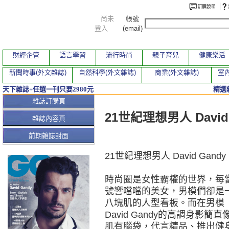
尚未
帳號
登入
(email)
財經企管
語言學習
流行時尚
親子育兒
健康樂活
新聞時事(外文雜誌)
自然科學(外文雜誌)
商業(外文雜誌)
室內
天下雜誌+任選一刊只要2980元
精選
本期文章
雜誌訂購頁
21世紀理想男人 David 
雜誌內容頁
前期雜誌封面
21世紀理想男人 David Gandy
時尚圈是女性霸權的世界，每
號響噹噹的美女，男模們卻是
八塊肌的人型看板。而在男模
David Gandy的高調身影簡直
肌有腦袋，代言精品、推出健身