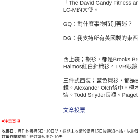
「The David Gandy Fitne
LC-M的大使。
GQ：對什麼事物特別著迷？
DG：我支持所有英國製的東
西上裝；襯衫，都是Brooks Brother
Halmos紅白針織衫。TVR眼
三件式西裝；藍色襯衫，都是Brook
鏡。Alexander Olch袋巾
裝。Todd Snyder長褲。Piag
文章投票
■注意事項
收書日
：月刊約每月5日~10日間，逾期未收請於當月15日後通知本站，以辦
訂單作業時間
：新訂購約需7~10天