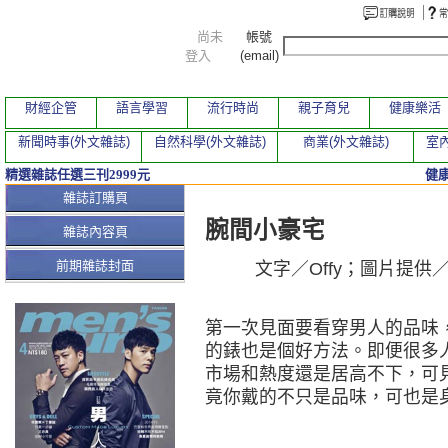
尚未
帳號
登入
(email)
財經企管
語言學習
流行時尚
親子育兒
健康樂活
新聞時事(外文雜誌)
自然科學(外文雜誌)
商業(外文雜誌)
室內
精選雜誌任選三刊2999元
健
本期文章
雜誌訂購頁
腕間小豪宅
雜誌內容頁
前期雜誌封面
文字／Offy；圖片提供／Jaeg
第一次見面要看穿男人的品味
的錶也是個好方法。即便很多
市場和熱度還是居高不下，可
竟你戴的不只是品味，可也是