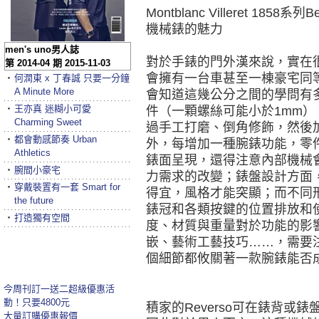
Montblanc Villeret 18
機械錶的魅力
men's uno男人誌
對於手錶的門外漢來說，實在
第 2014-04 期 2015-11-03
會擁有一台車甚至一棟豪宅同
‧
何潤東 x 丁春誠 只要一分鐘
A Minute More
會知道這幾公分之間的學問有
‧
王亦真 迷糊小可愛
件（一顆螺絲可能小於1mm
Charming Sweet
過手工打磨、倒角修飾，然後
‧
都會動感節奏 Urban
外，每增加一種腕錶功能，零
Athletics
錶面呈現，還得注意內部機械
‧
腕間小豪宅
力需求的改變；錶盤設計方面
‧
穿戴裝置有一套 Smart for
得宜，風格才能突顯；而不同
the future
錶冠和各類按鍵的位置排放和
‧
打造獨有空間
度、材質與重量對於功能的影
嵌、藝術工藝技巧……，需要
個細節都攸關著一款腕錶能否
今周刊訂一送二超級優惠活
動！只要4800元
積家的Reverso可在錶背或
大量訂購優惠報價