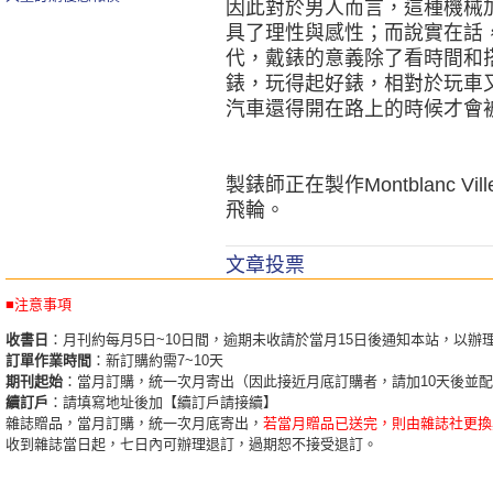
因此對於男人而言，這種機械
具了理性與感性；而說實在話
代，戴錶的意義除了看時間和
錶，玩得起好錶，相對於玩車
汽車還得開在路上的時候才會
製錶師正在製作Montblanc Vil
飛輪。
文章投票
■注意事項
收書日
：月刊約每月5日~10日間，逾期未收請於當月15日後通知本站，以辦
訂單作業時間
：新訂購約需7~10天
期刊起始
：當月訂購，統一次月寄出（因此接近月底訂購者，請加10天後並
續訂戶
：請填寫地址後加【續訂戶請接續】
雜誌贈品，當月訂購，統一次月底寄出，
若當月贈品已送完，則由雜誌社更換
收到雜誌當日起，七日內可辦理退訂，過期恕不接受退訂。