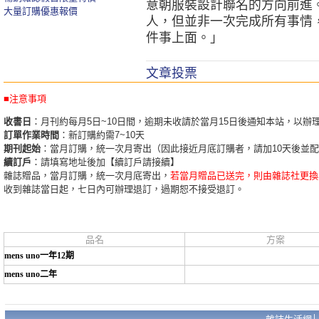
意朝服裝設計聯名的方向前進
大量訂購優惠報價
人，但並非一次完成所有事情
件事上面。」
文章投票
■注意事項
收書日
：月刊約每月5日~10日間，逾期未收請於當月15日後通知本站，以辦
訂單作業時間
：新訂購約需7~10天
期刊起始
：當月訂購，統一次月寄出（因此接近月底訂購者，請加10天後並
續訂戶
：請填寫地址後加【續訂戶請接續】
雜誌贈品，當月訂購，統一次月底寄出，
若當月贈品已送完，則由雜誌社更換
收到雜誌當日起，七日內可辦理退訂，過期恕不接受退訂。
品名
方案
mens uno一年12期
mens uno二年