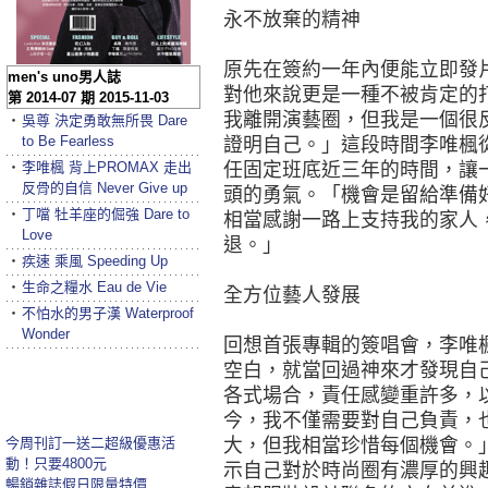
永不放棄的精神
原先在簽約一年內便能立即發
men's uno男人誌
對他來說更是一種不被肯定的
第 2014-07 期 2015-11-03
我離開演藝圈，但我是一個很
‧
吳尊 決定勇敢無所畏 Dare
to Be Fearless
證明自己。」這段時間李唯楓
‧
李唯楓 背上PROMAX 走出
任固定班底近三年的時間，讓
反骨的自信 Never Give up
頭的勇氣。「機會是留給準備
‧
丁噹 牡羊座的倔強 Dare to
相當感謝一路上支持我的家人
Love
退。」
‧
疾速 乘風 Speeding Up
‧
生命之糧水 Eau de Vie
全方位藝人發展
‧
不怕水的男子漢 Waterproof
Wonder
回想首張專輯的簽唱會，李唯
空白，就當回過神來才發現自
各式場合，責任感變重許多，
今，我不僅需要對自己負責，
今周刊訂一送二超級優惠活
大，但我相當珍惜每個機會。
動！只要4800元
示自己對於時尚圈有濃厚的興
暢銷雜誌假日限量特價