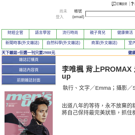
尚未
帳號
登入
(email)
財經企管
語言學習
流行時尚
親子育兒
健康樂活
新聞時事(外文雜誌)
自然科學(外文雜誌)
商業(外文雜誌)
室內
天下雜誌+任選一刊只要2980元
健
本期文章
雜誌訂購頁
李唯楓 背上PROMAX 走
雜誌內容頁
up
前期雜誌封面
執行、文字／Emma；攝影／Sea
出道八年的等待，永不放棄的
將自己保持最完美狀態，抓住