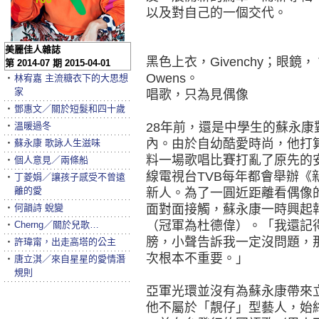
以及對自己的一個交代。
美麗佳人雜誌
黑色上衣，Givenchy；眼鏡， T
第 2014-07 期 2015-04-01
Owens。
‧
林宥嘉 主流糖衣下的大思想
家
唱歌，只為見偶像
‧
鄧惠文／關於短髮和四十歲
‧
溫暖過冬
28年前，還是中學生的蘇永
內。由於自幼酷愛時尚，他打
‧
蘇永康 歌詠人生滋味
料一場歌唱比賽打亂了原先的
‧
個人意見／兩條船
線電視台TVB每年都會舉辦
‧
丁菱娟／讓孩子感受不曾遠
離的愛
新人。為了一圓近距離看偶像
‧
何韻詩 蛻變
面對面接觸，蘇永康一時興起
（冠軍為杜德偉）。「我還記
‧
Cherng／關於兒歌…
膀，小聲告訴我一定沒問題，
‧
許瑋甯，出走高塔的公主
次根本不重要。」
‧
唐立淇／來自星星的愛情潛
規則
亞軍光環並沒有為蘇永康帶來
他不屬於「靚仔」型藝人，始終