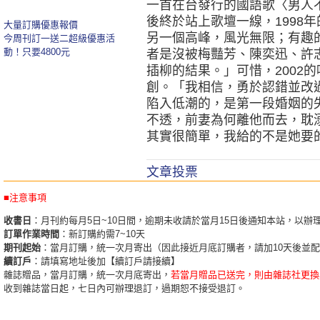
一首在台發行的國語歌〈男人
後終於站上歌壇一線，1998
大量訂購優惠報價
另一個高峰，風光無限；有趣
今周刊訂一送二超級優惠活
動！只要4800元
者是沒被梅豔芳、陳奕迅、許
插柳的結果。」可惜，2002
創。「我相信，勇於認錯並改
陷入低潮的，是第一段婚姻的
不透，前妻為何離他而去，耽
其實很簡單，我給的不是她要
文章投票
■注意事項
收書日
：月刊約每月5日~10日間，逾期未收請於當月15日後通知本站，以辦
訂單作業時間
：新訂購約需7~10天
期刊起始
：當月訂購，統一次月寄出（因此接近月底訂購者，請加10天後並
續訂戶
：請填寫地址後加【續訂戶請接續】
雜誌贈品，當月訂購，統一次月底寄出，
若當月贈品已送完，則由雜誌社更換
收到雜誌當日起，七日內可辦理退訂，過期恕不接受退訂。