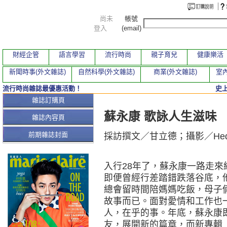
尚未
帳號
登入
(email)
財經企管
語言學習
流行時尚
親子育兒
健康樂活
新聞時事(外文雜誌)
自然科學(外文雜誌)
商業(外文雜誌)
室內
流行時尚雜誌最優惠活動！
史
本期文章
雜誌訂購頁
蘇永康 歌詠人生滋味
雜誌內容頁
前期雜誌封面
採訪撰文／甘立德；攝影／Hed
入行28年了，蘇永康一路走
即便曾經行差踏錯跌落谷底，
總會留時間陪媽媽吃飯，母子
故事而已。面對愛情和工作也
人，在乎的事。年底，蘇永康
友，展開新的篇章，而新專輯《