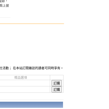
蹤跡，
肩上披
社活動； 在本站訂閱雜誌的讀者可同時享有。
贈品選項