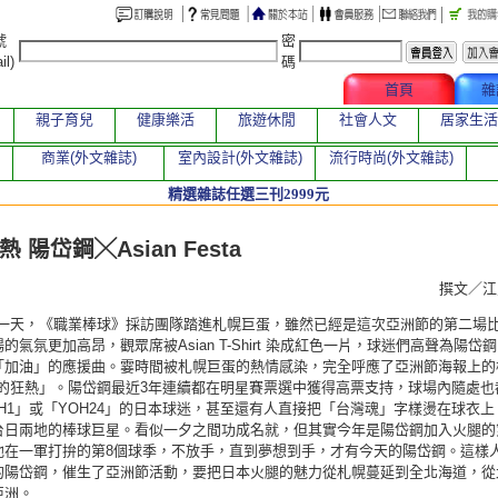
號
密
il)
碼
文章總覽
首頁
雜
親子育兒
健康樂活
旅遊休閒
社會人文
居家生活
商業(外文雜誌)
室內設計(外文雜誌)
流行時尚(外文雜誌)
精選雜誌任選三刊2999元
章
 陽岱鋼╳Asian Festa
撰文／
日這一天，《職業棒球》採訪團隊踏進札幌巨蛋，雖然已經是這次亞洲節的第二場
的氣氛更加高昂，觀眾席被Asian T-Shirt 染成紅色一片，球迷們高聲為陽岱
「加油」的應援曲。霎時間被札幌巨蛋的熱情感染，完全呼應了亞洲節海報上的
夏的狂熱」。陽岱鋼最近3年連續都在明星賽票選中獲得高票支持，球場內隨處也
H1」或「YOH24」的日本球迷，甚至還有人直接把「台灣魂」字樣燙在球衣上
台日兩地的棒球巨星。看似一夕之間功成名就，但其實今年是陽岱鋼加入火腿的
他在一軍打拚的第8個球季，不放手，直到夢想到手，才有今天的陽岱鋼。這樣
的陽岱鋼，催生了亞洲節活動，要把日本火腿的魅力從札幌蔓延到全北海道，從
亞洲。