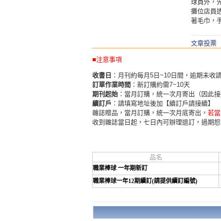
球員外，
攤位店員
著毛巾，
文章投票
■注意事項
收書日
：月刊約每月5日~10日間，逾期未收
訂單作業時間
：新訂購約需7~10天
期刊起始
：當月訂購，統一次月寄出（因此接
續訂戶
：請填寫地址後加【續訂戶請接續】
雜誌贈品，當月訂購，統一次月底寄出，
若當
收到雜誌當日起，七日內可辦理退訂，過期恕
品名
職業棒球 一年期新訂
職業棒球一年12期續訂(請提供續訂編號)