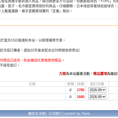
先發成員幾乎都有個人商品，陽岱鋼更是不可或缺，到處都看得到「YOH1」的
透露，扇子、毛巾都是賣得很好的商品。仔細觀察，日本球迷穿著球迷版球衣，
手上戴著護腕，幾乎是觀賞球賽的「定番」裝扮。
請於當月15日後通知本站，以辦理補寄作業。
近月底訂購者，請加10天後並配合出刊時間安排寄出）
月贈品已送完，則由雜誌社更換其他贈品
。
不接受退訂。
方案
為本站優惠活動，
贈品選項
為雜誌
方案
原價
特價
起訂日期
0
1700
0
1600
雜誌生活網│
公司簡介
│
system by Twins