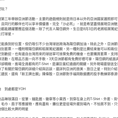
麼玩？
腿第三年舉辦亞洲節活動，主要的遊戲規則就是持日本以外的亞洲國家護照即可
，且同行的夥伴也可以享半價優惠，完全「沙必死」，就是希望盡情展現亞洲魅
迷都能踴躍響應這個活動。除了代言人陽岱鋼外，生日是8月3日的老將稻葉篤紀
主打球星。
定能換到好位置，但仍吸引不少台灣球迷跨海為陽岱鋼加油。除此之外，亞洲節
特別套票，一種附贈陽岱鋼和稻葉篤紀護腕，另一種則是比賽結束後可以和兩位
受到歡迎，也有遠自台灣而來的球迷寧可捨棄免費的機會，也要購買套票，支持
辦活動，在贈品方面一向不手軟，3天亞洲節都有免費好禮可拿，陽岱鋼的紙面
卻精緻，進場全員都有的T-Shirt，是讓巨蛋紅通通的關鍵。另外現場還發送全
除了有關於陽岱鋼的詳細介紹與訪談，還詳列亞洲的旅美、旅日之星，特別介紹
王建民，還有「新王牌左腕」陳偉殷，亞洲節對手福岡軟銀鷹的投手教練郭泰源
 到處都是YOH
品琳琅滿目，從筆、鑰匙圈、徽章等小東西，到穿在身上的T-Shirt、外套、
、毛巾、扇子等應援物，應有盡有，攤位更是從場外擺到場內，不怕買不到，只
幾個比較大牌的明星