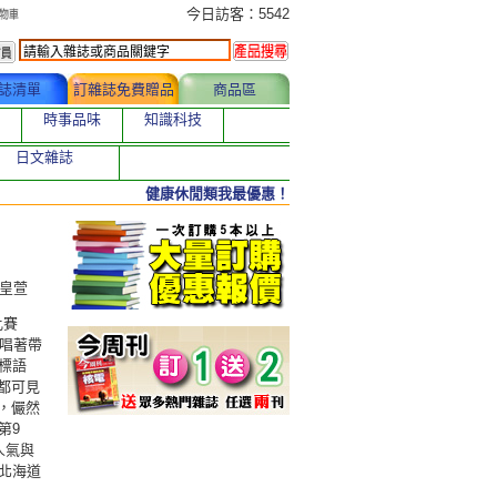
今日訂購者
今日訪客：5542
誌清單
訂雜誌免費贈品
商品區
時事品味
知識科技
日文雜誌
健康休閒類我最優惠！
江皇萱
比賽
鋼唱著帶
標語
都可見
，儼然
第9
人氣與
北海道