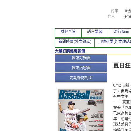
尚未
帳
登入
(ema
財經企管
語言學習
流行時尚
新聞時事(外文雜誌)
自然科學(外文雜誌)
大量訂購優惠報價
本期文
雜誌訂購頁
夏日狂熱
雜誌內容頁
前期雜誌封面
8月2 
了，但現場
有中文詞
──「真
穿著「YO
已成為跨
年，也是
球技兼具
延燒到全