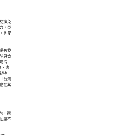
兌換免
力，亞
，也是
還有發
球員合
陽岱
具、應
彩特
「台灣
也在其
背包，還
怕錢不