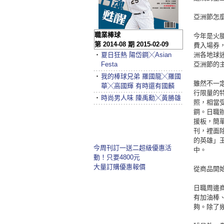
亞洲節怎
職業棒球
今年是火
第 2014-08 期 2015-02-09
費入場券
‧
夏日狂熱 陽岱鋼╳Asian
洲各地球
Festa
亞洲節的
‧
我的棒球兄弟 羅國龍╳羅國
雖然不一
華╳高國輝 有時還有國麟
行限量的
‧
時尚男人味 陳禹勳╳黃勝雄
照，相當
鋼。日職
援板，簡單
刊，裡面
的英雄」
今周刊訂一送二超級優惠活
中。
動！只要4800元
大量訂購優惠報價
從商品開始
日職周邊商
有加油棒
夠。除了