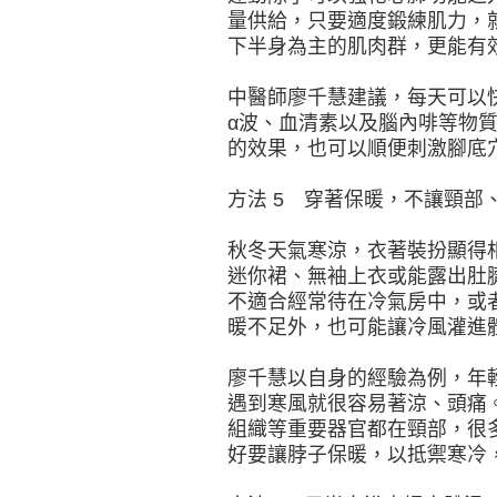
量供給，只要適度鍛練肌力，
下半身為主的肌肉群，更能有
中醫師廖千慧建議，每天可以
α波、血清素以及腦內啡等物
的效果，也可以順便刺激腳底
方法 5 穿著保暖，不讓頸部
秋冬天氣寒涼，衣著裝扮顯得
迷你裙、無袖上衣或能露出肚
不適合經常待在冷氣房中，或
暖不足外，也可能讓冷風灌進
廖千慧以自身的經驗為例，年
遇到寒風就很容易著涼、頭痛
組織等重要器官都在頸部，很
好要讓脖子保暖，以抵禦寒冷