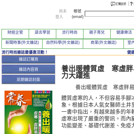
尚未
帳號
登入
(email)
財經企管
語言學習
流行時尚
親子育兒
健康樂活
新聞時事(外文雜誌)
自然科學(外文雜誌)
商業(外文雜誌)
室內
流行時尚雜誌最優惠活動！
健
本期文章
雜誌訂購頁
養出暖體質虛 寒虛胖
雜誌內容頁
力大躍進
前期雜誌封面
養出暖體質虛 寒虛胖
體質虛寒的人，不但容易手腳
象。根據日本人氣女醫師土井
一書中指出，有越來越多的年
虛寒出現了嚴重的警訊。而內
功能變差、基礎代謝差、免疫