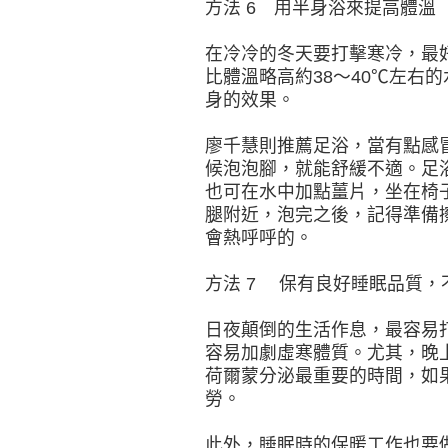
方法 6 用半身浴來提高體溫
在冷冷的冬天要打擊寒冷，最
比體溫略高約38～40℃左右
身的效果。
廖千慧則推薦足浴，當有點感
候泡泡腳，就能舒緩不適。足
也可在水中加點薑片，坐在椅
腿附近，泡完之後，記得準備
會熱呼呼的。
方法 7 保有良好睡眠品質，
日夜顛倒的生活作息，最容易
容易加劇虛寒體質。尤其，晚上
荷爾蒙分泌最重要的時間，如
勞。
此外，睡眠時的保暖工作也要