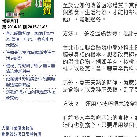
至於要如何改善虛寒體質？其
與飲食、生活行為，才能打擊
語），暖暖過冬。
常春月刊
第 2014-10 期 2015-11-03
方法 1 多吃溫熱食物，暖身
‧
養出暖體質虛 寒虛胖易中
風 體溫上升1℃，抗病能力
大躍進
台北市立聯合醫院中醫外科主
‧
洗頭兼治療 類固醇新療法生
臟是身體的根本，想要改善體
活更輕鬆
的溫性食物，例如羊肉、核桃
‧
機械手臂微創手術 大腸直腸
桂，以及蔥、薑、蒜等辛香料
癌治療新利器
‧
延緩慢性腎臟病惡化 從照顧
另外，夏天天熱的時候，就應
腸道健康做起
是食物，以免種下患根，到了
‧
還我好視力 白內障治療科技
新突破
方法 2 運用小技巧把寒涼食
有許多人喜歡吃寒涼的食物，
這時也別擔心，只要運用幾個
大量訂購優惠報價
暢銷雜誌假日限量特價