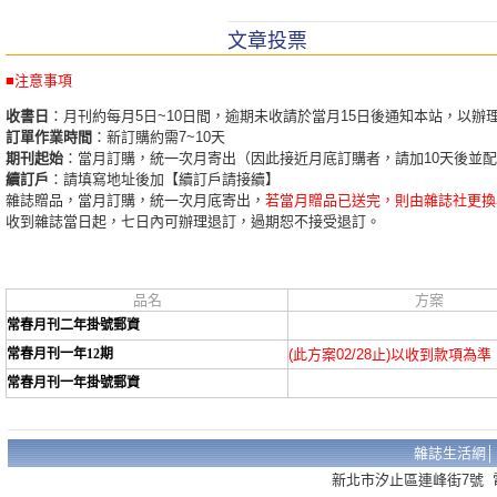
文章投票
■注意事項
收書日
：月刊約每月5日~10日間，逾期未收請於當月15日後通知本站，以辦
訂單作業時間
：新訂購約需7~10天
期刊起始
：當月訂購，統一次月寄出（因此接近月底訂購者，請加10天後並
續訂戶
：請填寫地址後加【續訂戶請接續】
雜誌贈品，當月訂購，統一次月底寄出，
若當月贈品已送完，則由雜誌社更換
收到雜誌當日起，七日內可辦理退訂，過期恕不接受退訂。
品名
方案
常春月刊二年掛號郵資
常春月刊一年12期
(此方案02/28止)以收到款項為準
常春月刊一年掛號郵資
雜誌生活網
新北市汐止區連峰街7號 電話：02