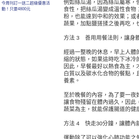
例如絲瓜湯，因為絲瓜屬寒，
今周刊訂一送二超級優惠活
食性，把絲瓜湯變成溫性食物
動！只要4800元
粉，也能達到中和的效果；或
蔬果，加點鹽搓揉之後再吃，
方法 3 善用用餐法則，讓身
經過一整晚的休息，早上人體
縮的狀態，如果這時吃下冰冷
因此，早餐最好以熱食為主，
白質以及碳水化合物的餐點，
養素。
至於晚餐的內容，為了要一夜
讓食物殘留在體內過久，因此
蔬菜為主，就能保護腸道的健
方法 4 快走30分鐘，讓體
運動除了可以強化心肺功能之