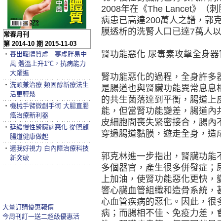
2008年在《The Lance
病患已高達200萬人之譜，郭
膜透析的洗腎人口已達7萬人
常春月刊
第 2014-10 期 2015-11-03
腎功能惡化 尿毒素攻擊全身器
‧
養出暖體質虛 寒虛胖易中
風 體溫上升1℃，抗病能力
大躍進
腎功能惡化的過程，全身許多
‧
洗頭兼治療 類固醇新療法生
是腸道也與腎臟功能異常息息
活更輕鬆
的共生菌落達到平衡，腸道上
‧
機械手臂微創手術 大腸直腸
能，但當腎功能變差，腸道內
癌治療新利器
皮細胞間喪失緊密接合，腸內
‧
延緩慢性腎臟病惡化 從照顧
穿過腸道黏膜，遊走全身，造
腸道健康做起
‧
還我好視力 白內障治療科技
郭克林進一步指出，腎臟功能
新突破
多個器官，產生很多併發症；
上加油，使腎功能惡化更快，
響心臟血管組織和造骨系統，
心血管疾病的惡化。因此，很
大量訂購優惠報價
病；而腸相不佳、免疫力差，
今周刊訂一送二超級優惠活