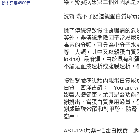
染，腎臟病患第二個死因就是
動！只要4800元
洗腎 洗不了腸道親蛋白質尿毒
除了傳統導致慢性腎臟病的危
等外，非傳統危險因子當屬尿
毒素的分類，可分為小分子水
等三大類，其中又以親蛋白質尿毒素（pr
toxins）最麻煩，由於具有
不論是血液透析或腹膜透析，
慢性腎臟病患體內親蛋白質尿
白質。西洋古諺：「You are w
影響人體健康，尤其是腎功能
謝排出，當蛋白質食用過量，
謝成硫酸??酚和對甲酚，隨
愈高。
AST-120用藥+低蛋白飲食