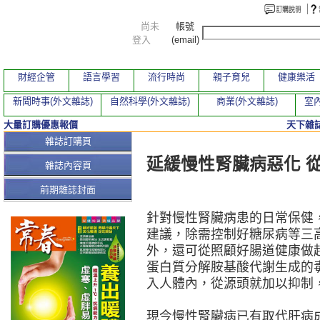
尚未
帳號
登入
(email)
財經企管
語言學習
流行時尚
親子育兒
健康樂活
新聞時事(外文雜誌)
自然科學(外文雜誌)
商業(外文雜誌)
室內
大量訂購優惠報價
天下雜誌
本期文章
雜誌訂購頁
延緩慢性腎臟病惡化 
雜誌內容頁
前期雜誌封面
針對慢性腎臟病患的日常保健
建議，除需控制好糖尿病等三
外，還可從照顧好腸道健康做
蛋白質分解胺基酸代謝生成的
入人體內，從源頭就加以抑制
現今慢性腎臟病已有取代肝病