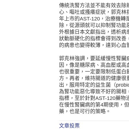
傳統洗腎方法並不能有效去除
心、嘔吐或搔癢症狀，郭克林指
年上市的AST-120，治療
除，從源頭就可以抑制腎功能
外根據日本文獻指出，透析病患同
狀動脈硬化的指標會得到改善
的病患也變得較薄，達到心血
郭克林強調，要延緩慢性腎臟
因，像是糖尿病、高血壓或高
也很重要，一定要限制低蛋白
方。再者，維持腸道的健康很
出，服用特定的益生菌（probiot
為腎功能惡化導致不好的腸相
指標，至於針對AST-120
在慢性腎臟病的第4期使用，
藥，也是可行的策略。
文章投票