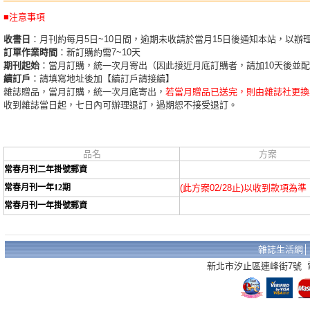
■注意事項
收書日
：月刊約每月5日~10日間，逾期未收請於當月15日後通知本站，以辦
訂單作業時間
：新訂購約需7~10天
期刊起始
：當月訂購，統一次月寄出（因此接近月底訂購者，請加10天後並
續訂戶
：請填寫地址後加【續訂戶請接續】
雜誌贈品，當月訂購，統一次月底寄出，
若當月贈品已送完，則由雜誌社更換
收到雜誌當日起，七日內可辦理退訂，過期恕不接受退訂。
品名
方案
常春月刊二年掛號郵資
常春月刊一年12期
(此方案02/28止)以收到款項為準
常春月刊一年掛號郵資
雜誌生活網
新北市汐止區連峰街7號 電話：02