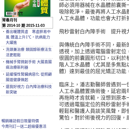
師必須用器械在水晶體前囊撕
吸除乾淨。最後再將人工水晶
人工水晶體，功能也會大打折扣
常春月刊
第 2014-10 期 2015-11-03
飛秒雷射白內障手術 提升視
‧
養出暖體質虛 寒虛胖易中
風 體溫上升1℃，抗病能力
大躍進
與傳統白內障手術不同，最新的
‧
洗頭兼治療 類固醇新療法生
透視，加上透過電腦雷射定位
活更輕鬆
很圓的前囊圓形切口，以利於
‧
機械手臂微創手術 大腸直腸
階人工水晶體（尤其是多焦點
癌治療新利器
體）達到最佳的屈光矯正功能
‧
延緩慢性腎臟病惡化 從照顧
腸道健康做起
臨床上，潘志勤醫師曾遇到一
‧
還我好視力 白內障治療科技
人工水晶體置換術後，延宕兩
新突破
再拖時才肯就範，沒想到原本
可透過電腦定位的飛秒雷射手
輕鬆和醫護人員談笑風聲，即
驚怕，對於術後視力的回復，
暢銷雜誌假日限量特價
今周刊訂一送二超級優惠活