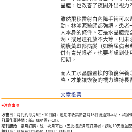
晶體，也改善了夜間外出視力
雖然飛秒雷射白內障手術可以
勤、林鴻源醫師都強調，患者
人本身的條件。若是水晶體完
濁，或是瞳孔放不大等，則未
網膜黃斑部病變（如糖尿病患
併有青光眼者，也要考慮到使
預期。
而人工水晶體置換的術後保養
略，才能讓恢復的視力維持長
文章投票
■注意事項
收書日
：月刊約每月5日~10日間，逾期未收請於當月15日後通知本站，以辦
訂單作業時間
：新訂購約需7~10天
期刊起始
：當月訂購，統一次月寄出（因此接近月底訂購者，請加10天後並
續訂戶
：請填寫地址後加【續訂戶請接續】