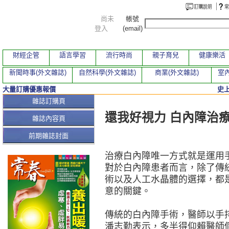
尚未
帳號
登入
(email)
財經企管
語言學習
流行時尚
親子育兒
健康樂活
新聞時事(外文雜誌)
自然科學(外文雜誌)
商業(外文雜誌)
室內
大量訂購優惠報價
史
本期文章
雜誌訂購頁
還我好視力 白內障治
雜誌內容頁
前期雜誌封面
治療白內障唯一方式就是運用
對於白內障患者而言，除了傳
術以及人工水晶體的選擇，都
意的關鍵。
傳統的白內障手術，醫師以手
潘志勤表示，多半得仰賴醫師