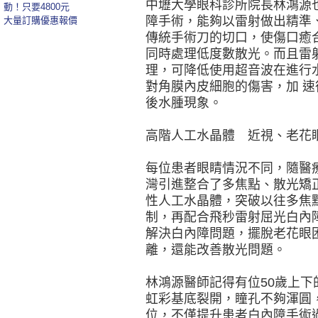
中壢大學眼科診所院長林鴻源
動！只要4800元
障手術，能夠以雷射做出精準
大量訂購優惠報價
傳統手術刀的切口，使傷口癒
同時處理低度數散光。而且雷
理，可降低使用超音波在進行
對角膜內皮細胞的傷害，加 
後水腫現象。
高階人工水晶體 近視、老花
每位患者眼睛情況不同，隨醫
灣引進整合了多焦點、散光矯
性人工水晶體，突破以往多焦
制，再配合飛秒雷射屈光白內
解決白內障問題，擺脫老花眼
離，還能改善散光問題。
林鴻源醫師記得有位50歲上下
虹彩基底裂開，瞳孔不夠渾圓
位，不僅提升患者白內障手術