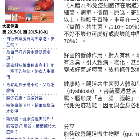
（人體70％免疫細胞存在腸
細菌、病毒、黴菌、原蟲、寄
以上，種類千百種，重量在一
大家健康
（益菌、共生菌，占10～20
第 2015-01 期 2015-10-01
不好不壞也可變好或變壞的中
‧
自行去藥房買消炎藥吃，安
70％）。
全嗎？
‧
為自己打造黃金級健康腸
好菌的發酵作用，對人有利。
道！
有惡臭，引人致病、老化、甚
‧
麗臺科技董事長盧崑山》用
變成好菌或壞菌，故有條件致
一輩子的熱忱，創造人生價
值
健康時，腸道共生菌與人體和
‧
青春期孩子講不聽，父母怎
麼辦
（dysbiosis），害菌壓
腸、腦形成「菌—腸—腦軸」
‧
腸保安康，從腸計議
代謝免疫功能，因而與全身各
‧
避免農藥下肚，蔬果這樣洗
才乾淨
‧
護好腸，健康從裡美到外！
‧
膝蓋要好 膠質、葡萄糖胺怎
分享
麼吃？
能夠改善腸道微生物群（gut m