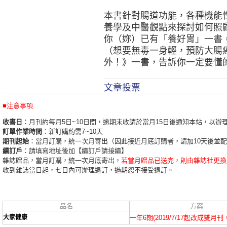
本書針對腸道功能，各種機能
養學及中醫觀點來探討如何照
你（妳）已有「養好胃」一書
（想要無毒一身輕，預防大腸
外！》一書，告訴你一定要懂
文章投票
■注意事項
收書日
：月刊約每月5日~10日間，逾期未收請於當月15日後通知本站，以辦
訂單作業時間
：新訂購約需7~10天
期刊起始
：當月訂購，統一次月寄出（因此接近月底訂購者，請加10天後並
續訂戶
：請填寫地址後加【續訂戶請接續】
雜誌贈品，當月訂購，統一次月底寄出，
若當月贈品已送完，則由雜誌社更換
收到雜誌當日起，七日內可辦理退訂，過期恕不接受退訂。
品名
方案
大家健康
一年6期(2019/7/17起改成雙月