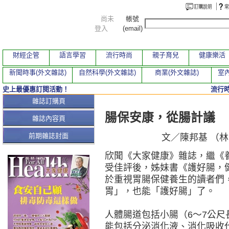
尚未
帳號
登入
(email)
財經企管
語言學習
流行時尚
親子育兒
健康樂活
新聞時事(外文雜誌)
自然科學(外文雜誌)
商業(外文雜誌)
室內
史上最優惠訂閱活動！
流行
本期文章
雜誌訂購頁
腸保安康，從腸計議
雜誌內容頁
前期雜誌封面
文／陳邦基 （
欣聞《大家健康》雜誌，繼《
受佳評後，姊妹書《護好腸，
於重視胃腸保健養生的讀者們
胃」，也能「護好腸」了。
人體腸道包括小腸（6～7公尺長
能包括分泌消化液、消化吸收