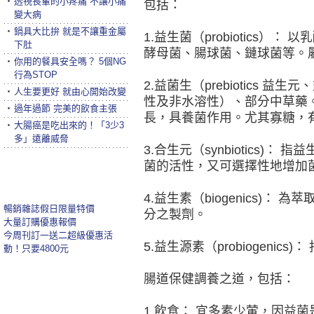
‧
透視長輩的小疼痛 不讓小痛
包括：
變大病
‧
鍋具大比拚 就是不讓重金屬
1.益生菌（probiotics
下肚
酵母菌、腸球菌、鏈球菌等。
‧
你用的餐具安全嗎？ 5個NG
行為STOP
2.益菌生（prebiotics 
‧
人生要更好 就由心開始改變
性及非水溶性）、部分中草藥
‧
過年過節 完美的飲食主張
長，具養菌作用。尤其寡糖，
‧
大腸癌是吃出來的！「3少3
多」遠離威脅
3.合生元（synbiotics)
菌的活性，又可選擇性地增加
4.益生素（biogenics)
暢銷雜誌假日限量特價
分之製劑。
大量訂購優惠報價
今周刊訂一送二超級優惠活
5.益生源素（probiogeni
動！只要4800元
腸道保健調養之道，包括：
1.飲食： 宜多素少葷，因益