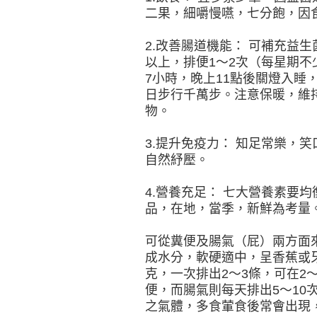
二果，細嚼慢嚥，七分飽，因
2.改善腸道機能： 可補充益生
以上，排便1～2次（每星期不
7小時，晚上11點後關燈入睡
日步行千萬步。注意保暖，維持體
物。
3.提升免疫力： 知足常樂，
自然紓壓。
4.營養充足： 七大營養素要
品，在地，當季，新鮮為考量
可從糞便及腸氣（屁）兩方面
成水分，軟硬適中，呈香蕉或牙
克，一次排出2～3條，可在2
便，而腸氣則每天排出5～10
之氣體，多食葷食後常會出現