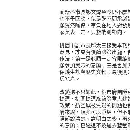
而新科市長鄭文燦至今仍不願
也不予回應，似是既不願承諾
願貿然喊停，辜負在地人對發
家莫衷一是，只能揣測動向。
桃園市副市長邱太三接受本刊
意見，才會有後續決策出籠，
作法：第一是範圍一定會限縮
願參加民眾的意願；三是會加
保護生態與歷史文物；最後則
房地產。
改變還不只如此，桃市府團隊
捷運、桃園捷運綠線等重大建
政策。航空城被質疑的問題也
府來說，頂多可以重練，但不
通部說清楚、講明白之後，再
的意願，已經遠不及過去藍營