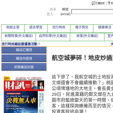
尚未
帳號
登入
(email)
財經企管
語言學習
流行時尚
親子育兒
健康樂活
新聞時事(外文雜誌)
自然科學(外文雜誌)
商業(外文雜誌)
室內
流行時尚雜誌最優惠活動！
本期文章
雜誌訂購頁
航空城夢碎！地皮炒過
雜誌內容頁
前期雜誌封面
這下慘了，我航空城的土地投
文燦還會不會繼續推動？」桃園
公頃埤塘地的大地主，會長黃
29日，民進黨籍的鄭文燦在
園市府藍綠變天的第一時間，
客，這樣探詢蜂擁而至的情況
投資客掀逃命潮！