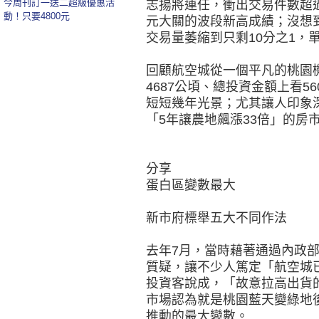
今周刊訂一送二超級優惠活
志揚將連任，衝出交易件數超過
動！只要4800元
元大關的波段新高成績；沒想
交易量萎縮到只剩10分之1，
回顧航空城從一個平凡的桃園
4687公頃、總投資金額上看5
短短幾年光景；尤其讓人印象
「5年讓農地飆漲33倍」的房
分享
蛋白區變數最大
新市府標舉五大不同作法
去年7月，當時藉著通過內政
質疑，讓不少人篤定「航空城
投資客說成，「故意拉高出貨
市場認為就是桃園藍天變綠地
推動的最大變數。