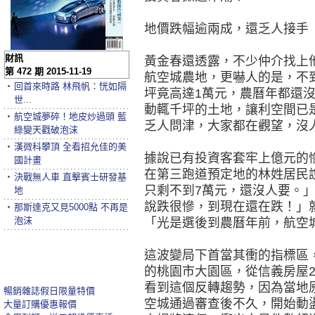
地價跌幅逾兩成，還乏人接手
財訊
黃金春還透露，不少仲介找上
第 472 期 2015-11-19
航空城農地，更嚇人的是，不
‧
回首來時路 林飛帆：恍如隔
坪竟高達1萬元，農曆年都還
世...
動輒千坪的土地，讓利空間已
‧
航空城夢碎！地皮炒過頭 藍
乏人問津，大家都在觀望，沒
綠變天戳破泡沫
‧
漢微科攀頂 全看招允佳的美
據說已有投資客套牢上億元的
國計畫
在第三跑道預定地的林姓居民
‧
決戰無人車 直擊賓士研發基
只剩不到7萬元，還沒人要。
地
說跌很慘，到現在還在跌！」
‧
那斯達克又見5000點 不再是
泡沫
「光是選後到農曆年前，航空
這波變局下首當其衝的指標區
的桃園市大園區，從信義房屋2
看到這個反轉趨勢，因為當地
暢銷雜誌假日限量特價
空城通過審查後不久，開始動
大量訂購優惠報價