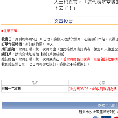
人士也直言，「這代表航空城
下去了！」
文章投票
■注意事項
收書日
：月刊約每月5日~10日間，逾期未收請於當月15日後通知本站，以辦
訂單作業時間
：新訂購約需7~10天
期刊起始
：當月訂購，統一次月寄出（因此接近月底訂購者，請加10天後並
續訂戶
：請填寫地址後加【續訂戶請接續】
雜誌贈品，當月訂購，統一次月底寄出，
若當月贈品已送完，則由雜誌社更換
收到雜誌當日起，七日內可辦理退訂，過期恕不接受退訂。
品名
方案
財訊一年26期
(此方案03/26止)以收到款項為準
雜誌生活網
新北市汐止區連峰街7號 電話：02