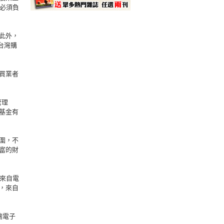
人必須負
此外，
台灣購
買業者
管理
基金有
圍，不
富的財
來自電
，來自
瑞電子