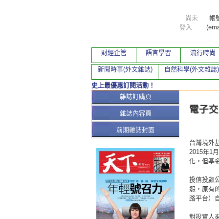
尚未
帳
登入
(ema
財經企管
語言學習
流行時尚
新聞時事(外文雜誌)
自然科學(外文雜誌)
史上最優惠訂閱活動！
本期文
雜誌訂購頁
電子交
雜誌內容頁
前期雜誌封面
台灣境外基
2015年
化，但基
投信投顧公
怨，原有
路平台）
對投資人