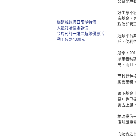
交易開戶
好生意不
家基金，
暢銷雜誌假日限量特價
取信託管
大量訂購優惠報價
今周刊訂一送二超級優惠活
這類平台
動！只要4800元
戶，便利
所幸，2
頭業者精
局，而且
而其餘包
銷售業務
眼下基金
易）也已
會占上風
柏瑞投信
底前單筆
而配合近