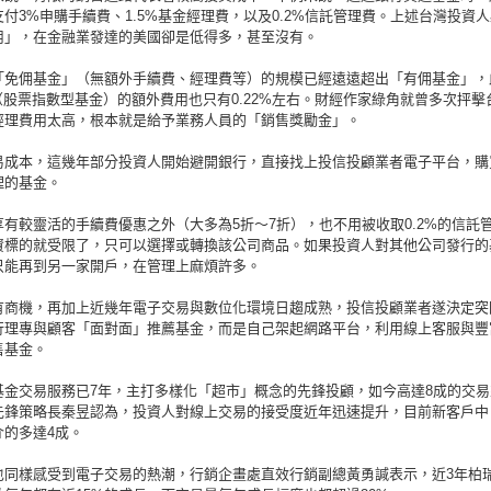
付3%申購手續費、1.5%基金經理費，以及0.2%信託管理費。上述台灣投資
用」，在金融業發達的美國卻是低得多，甚至沒有。
「免佣基金」（無額外手續費、經理費等）的規模已經遠遠超出「有佣基金」，
（股票指數型基金）的額外費用也只有0.22%左右。財經作家綠角就曾多次抨擊
經理費用太高，根本就是給予業務人員的「銷售獎勵金」。
易成本，這幾年部分投資人開始避開銀行，直接找上投信投顧業者電子平台，購
理的基金。
享有較靈活的手續費優惠之外（大多為5折～7折），也不用被收取0.2%的信託
資標的就受限了，只可以選擇或轉換該公司商品。如果投資人對其他公司發行的
只能再到另一家開戶，在管理上麻煩許多。
有商機，再加上近幾年電子交易與數位化環境日趨成熟，投信投顧業者遂決定突
行理專與顧客「面對面」推薦基金，而是自己架起網路平台，利用線上客服與豐
售基金。
基金交易服務已7年，主打多樣化「超市」概念的先鋒投顧，如今高達8成的交易
先鋒策略長秦昱認為，投資人對線上交易的接受度近年迅速提升，目前新客戶中
介的多達4成。
也同樣感受到電子交易的熱潮，行銷企畫處直效行銷副總黃勇諴表示，近3年柏