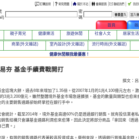
號
密
il)
碼
文章總覽
首頁
雜
親子育兒
健康樂活
旅遊休閒
社會人文
居家生活
商業(外文雜誌)
室內設計(外文雜誌)
流行時尚(外文雜誌)
健康休閒類我最優惠！
章
易夯 基金手續費戰開打
撰文：
金這塊大餅，過去8年來增加了1.35倍。從2007年1月的1兆4,100億元左右，
1月的3兆3,200億元。雖然整體境外基金市場急速擴張，基金的數量與類型也愈來
金的主要銷售通路卻始終掌控在銀行手中。
會統計，截至2014年，境外基金高達60%仍是透過銀行銷售。就有投信業者
的銷售結構只會讓基金通路利潤愈來愈薄，因此決定將部分商品「拿回來（透過
自己賣。」
來說，有限的銷售通路代表著較高投資成本。舉例來說，透過銀行買進基金時，