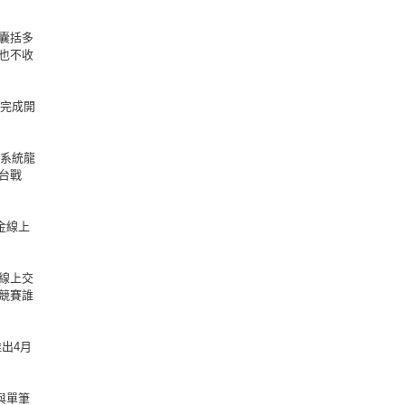
囊括多
也不收
能完成開
易系統龍
台戰
金線上
線上交
競賽誰
出4月
與單筆