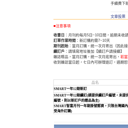
手續費下
文章投票
■注意事項
收書日
：月刊約每月5日~10日間，逾期未收
訂單作業時間
：新訂購約需7~10天
期刊起始
：當月訂購，統一次月寄出（因此接
續訂戶
：請填寫地址後加【續訂戶請接續】
雜誌贈品，當月訂購，統一次月底寄出，
若當
收到雜誌當日起，七日內可辦理退訂，過期恕
品名
SMART一年12期新訂
SMART一年12期續訂(請提供續訂戶編號，未提
編號，則以新訂戶的贈品為主)
SMART智富月刊一年期掛號郵資，只限台灣國內
受海外訂購)