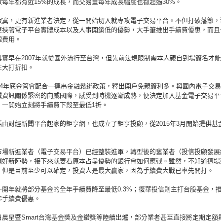
數每年都有近15%的成長，而交易量每年成長幅度也都超過30%。
寂寞，更有新進業者決定，從一開始切入就專攻電子交易平台。不但打破藩籬，
更挾著電子平台實體成本以及人事開銷低的優勢，大手筆推出手續費優惠，而且
理費用。
其實早在2007年就從國外流行至台灣，但先前法規限制需本人親自到場簽名才
性大打折扣。
014年底金管會配合一連串金融鬆綁政策，釋出開戶免親簽利多。與國內電子交
誠資訊關係緊密的向威國際，感受到時機逐漸成熟，便決定加入基金電子交易平
，一開始立刻將手續費下殺至最低1折。
括由財經新聞平台起家的鉅亨網，也成立了鉅亨投顧，從2015年3月開始提供基
。
市場新進業者（電子交易平台）已經整裝進軍，轉型後的舊業者（投信投顧發展
擺好新陣勢，接下來就要看原本占盡優勢的銀行會如何應戰。雖然，不知道這場
，但是目前至少可以確定，投資人是最大贏家，因為手續費大戰已率先開打。
一開年就將部分基金的全年手續費降至最低0.3%；復華投信則主打台股基金，推
零手續費優惠。
日晨星暨Smart台灣基金獎及金鑽獎等陸續出爐，部分業者甚至直接將定期定額