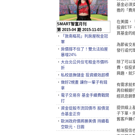
基金必須支
擔的「費
在美國，
SMART智富月刊
投資ETF
第 2015-04 期 2015-11-03
買基金的
‧
「敦南樞苑」列房屋稅金冠
軍
為節省交
‧
房價撐不住了！雙北法拍屋
發行或代
暴增24%
除了可以
‧
大台北公共住宅租金市價85
費，但投
折
興趣，就
‧
私校退撫儲金 投資績效超標
‧
做好2規畫 讓你一輩子有錢
有需求就
拿
再仰賴銀
‧
電子交易夯 基金手續費戰開
經訊息銷
打
提供線上
‧
資金從股市流回債市 股債混
子下單。
合基金正夯
舊客戶轉
‧
歐洲政府債將勝美債 持續看
空歐元、日圓
柏瑞投信