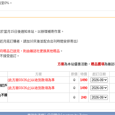
殺至0%。
請於當月15日後通知本站，以辦理補寄作業。
近月底訂購者，請加10天後並配合出刊時間安排寄出）
月贈品已送完，則由雜誌社更換其他贈品
。
不接受退訂。
方案
為本站優惠活動，
贈品選項
為雜誌
方案
原價
特價
起訂日期
(此方案03/26止)以收到款項為準
0
1490
供訂戶
(此方案03/26止)以收到款項為準
0
1490
(不接
0
240