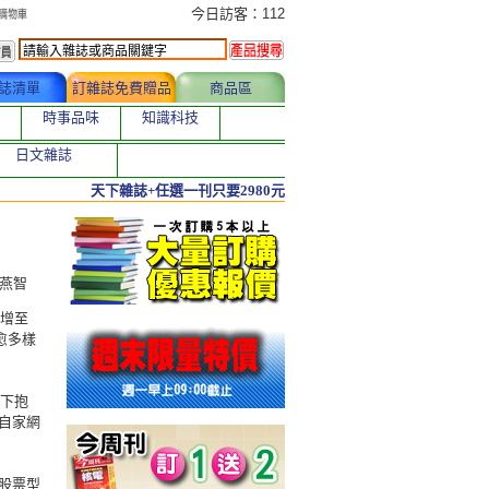
今日訂購者
今日訪客：112
誌清單
訂雜誌免費贈品
商品區
時事品味
知識科技
日文雜誌
天下雜誌+任選一刊只要2980元
呂燕智
激增至
愈多樣
私下抱
自家網
股票型