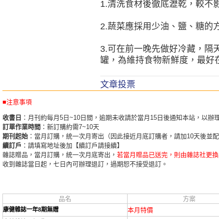
1.清洗食材後徹底瀝乾，較不
2.蔬菜應採用少油、鹽、糖的
3.可在前一晚先做好冷藏，隔
罐，為維持食物新鮮度，最好在
文章投票
■注意事項
收書日
：月刊約每月5日~10日間，逾期未收請於當月15日後通知本站，以辦
訂單作業時間
：新訂購約需7~10天
期刊起始
：當月訂購，統一次月寄出（因此接近月底訂購者，請加10天後並
續訂戶
：請填寫地址後加【續訂戶請接續】
雜誌贈品，當月訂購，統一次月底寄出，
若當月贈品已送完，則由雜誌社更換
收到雜誌當日起，七日內可辦理退訂，過期恕不接受退訂。
品名
方案
康健雜誌一年8期無贈
本月特價