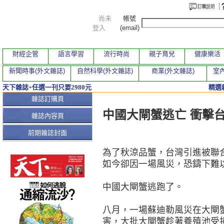
尚未
帳號
登入
(email)
財經企管
語言學習
流行時尚
親子育兒
健康樂活
新聞時事(外文雜誌)
自然科學(外文雜誌)
商業(外文雜誌)
室內
天下雜誌+任選一刊只要2980元
精選
本期文章
雜誌訂購頁
中國大閘蟹逃亡 衝擊
雜誌內容頁
前期雜誌封面
為了秋涼品蟹，台灣引進被聯
如今卻因一場風災，恐鑄下難
中國大閘蟹逃跑了。
八月，一場蘇迪勒風災在大閘
害，大批大閘蟹趁著養殖池受