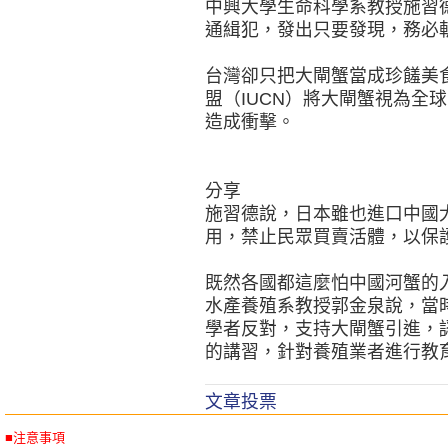
中興大學生命科學系教授施習
通緝犯，發出只要發現，務必
台灣卻只把大閘蟹當成珍饈美
盟（IUCN）將大閘蟹視為全
造成衝擊。
分享
施習德說，日本雖也進口中國
用，禁止民眾買賣活體，以保
既然各國都這麼怕中國河蟹的
水產養殖系教授郭金泉說，當
學者反對，支持大閘蟹引進，
的講習，針對養殖業者進行教
文章投票
■注意事項