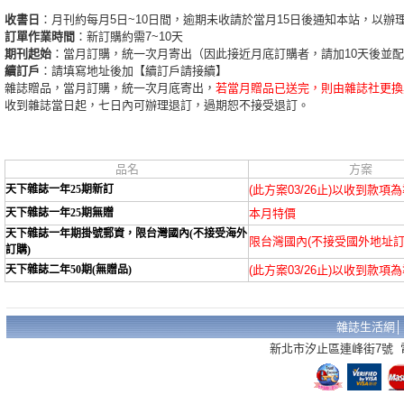
收書日
：月刊約每月5日~10日間，逾期未收請於當月15日後通知本站，以辦
訂單作業時間
：新訂購約需7~10天
期刊起始
：當月訂購，統一次月寄出（因此接近月底訂購者，請加10天後並
續訂戶
：請填寫地址後加【續訂戶請接續】
雜誌贈品，當月訂購，統一次月底寄出，
若當月贈品已送完，則由雜誌社更換
收到雜誌當日起，七日內可辦理退訂，過期恕不接受退訂。
品名
方案
天下雜誌一年25期新訂
(此方案03/26止)以收到款項
天下雜誌一年25期無贈
本月特價
天下雜誌一年期掛號郵資，限台灣國內(不接受海外
限台灣國內(不接受國外地址訂
訂購)
天下雜誌二年50期(無贈品)
(此方案03/26止)以收到款項
雜誌生活網
新北市汐止區連峰街7號 電話：02