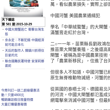
萬，看似農業損失，實際上卻
中國河蟹 美國農業通緝犯
天下雜誌
第 581 期 2015-10-29
學名「中華絨螯蟹」的大閘蟹
‧
中國大閘蟹逃亡 衝擊台灣生
滿蟹膏走紅於台灣。
態
‧
余永定：不斷犯錯 中國經濟
二○一一年，苗栗縣長劉政鴻
就可能日本化
推苗栗大閘蟹養殖，之後還高
‧
天后的製作人 陳鎮川抓得住
閘蟹，被稱為是中國農業技術
巨星的光
了「農業新移民」，住進了台
‧
聯合國難民署特使 安潔莉娜
裘莉
但很多人不知道，中國河蟹已
原生無脊椎動物滅絕，河蟹的
從英國的泰晤士河、德國易北
今周刊訂一送二超級優惠活
的河流，中國大閘蟹都氾濫成
動！只要4800元
暢銷雜誌假日限量特價
網電擊來消滅中國河蟹，但最
大量訂購優惠報價