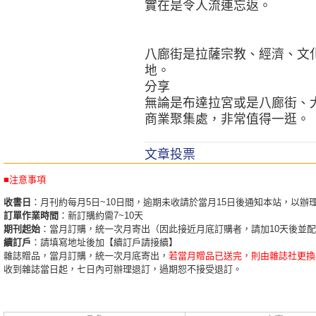
實在是令人流連忘返。
八廊街是拉薩宗教、經濟、文
地。
分享
無論是布達拉宮或是八廊街、
商業聚集處，非常值得一逛。
文章投票
■注意事項
收書日
：月刊約每月5日~10日間，逾期未收請於當月15日後通知本站，以辦
訂單作業時間
：新訂購約需7~10天
期刊起始
：當月訂購，統一次月寄出（因此接近月底訂購者，請加10天後並
續訂戶
：請填寫地址後加【續訂戶請接續】
雜誌贈品，當月訂購，統一次月底寄出，
若當月贈品已送完，則由雜誌社更換
收到雜誌當日起，七日內可辦理退訂，過期恕不接受退訂。