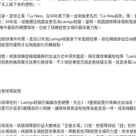
「天上掉下來的禮物」。
身，是母企業「La New」在04年買下第一金剛後更名的「La New高熊」隊，
；10年底，球團遷往桃園並更名為Lamigo桃猿。當時，桃園國際棒球場剛落
球團中最新的硬體場地，也給了球團經營主場的最佳著力點。
的假球事件所累，直到12年底Lamigo桃猿拿下年度總冠軍、前往韓國參加亞洲
場經營的優勢才出現戲劇化的轉捩點。
間，桃猿球團從韓國職棒的加油方式中得到靈感，隔年擴增專屬啦啦隊「LamiGi
勁歌熱舞與聲光效果引進球場，不少球迷專程花錢走進桃猿主場，就是來看Lamig
改善球場設施
球場地利，Lamigo桃猿仍繼續改善硬體，先在1、3壘側設置升降舞台加油區
設置可升高至5層樓高的小飛機，讓開球貴賓或啦啦隊長能登高一呼，成為嗨翻
逐漸成長，桃猿領隊劉玠廷大膽喊出「全猿主場」口號，把客隊球迷「趕」到外
給主場球迷。桃猿隊主場經營效果奇佳，帶動其他3隊經營主場的力度。原本號