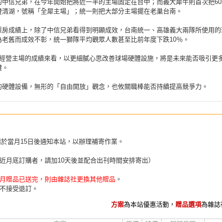
的中信兄弟，在今年開始把將近一半的主場固定在台中；而義大犀牛則首次把60
澄清湖，號稱「全犀主場」；統一則把大部分主場擺在老巢台南。
票房成績上，除了中信兄弟看得到明顯成效，台南統一、高雄義大兩隊所使用的
為老舊而成效不彰，統一獅隊平均觀眾人數甚至比前年度下跌10％。
團經營主場的成績來看，以更細膩心思改善球場硬體設施，將是未來能否吸引更
鍵。
的硬體設備，無形的「自由開放」觀念，也攸關職棒能否持續提高競爭力。
請於當月15日後通知本站，以辦理補寄作業。
近月底訂購者，請加10天後並配合出刊時間安排寄出）
月贈品已送完，則由雜誌社更換其他贈品
。
不接受退訂。
方案
為本站優惠活動，
贈品選項
為雜誌