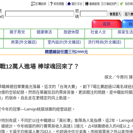
號
密
il)
碼
文章總覽
首頁
雜
親子育兒
健康樂活
旅遊休閒
社會人文
居家生活
商業(外文雜誌)
室內設計(外文雜誌)
流行時尚(外文雜誌)
精選雜誌任選三刊2999元
章
戰12萬人進場 棒球魂回來了？
撰文／今周刊 
中華職棒總冠軍賽風光落幕，這次的「台灣大賽」，創下7場比賽超過12萬名球迷
破億的空前紀錄。然而在華麗炫目的票房背後，更該關注的問題，是中職如何擺
衰」的宿命，自此走在更穩定的向上軌道。
今年的冠軍—Lamigo桃猿球團的經營談起。
特別有感，不同於以往中職總以「黃衫軍」象隊為人氣指標，這2年，Lamigo
，據統計，今年桃猿的例行賽票房收入高達1.1億元，占4球團總收入的4成以上
球隊，主場平均進場人數7043人，也超過中信兄弟象。而桃猿票房之所以能快