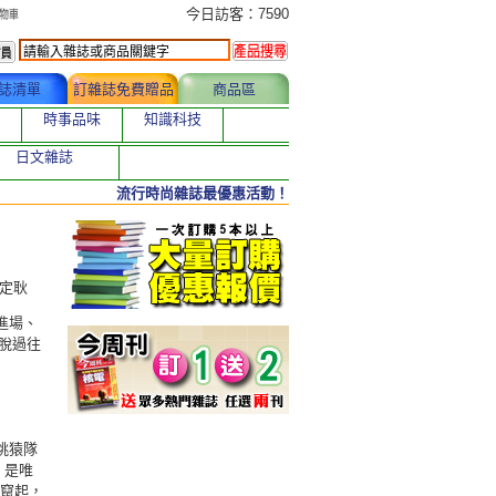
今日訂購者
今日訪客：7590
誌清單
訂雜誌免費贈品
商品區
時事品味
知識科技
日文雜誌
流行時尚雜誌最優惠活動！
陳定耿
進場、
脫過往
桃猿隊
，是唯
速竄起，