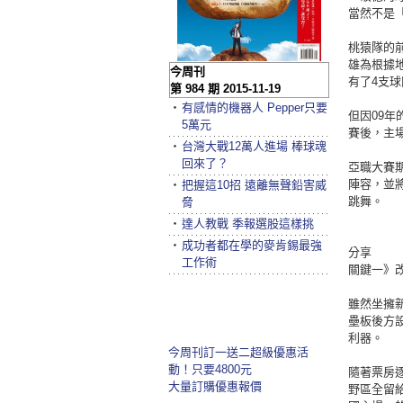
當然不是
桃猿隊的前
雄為根據地
今周刊
有了4支
第 984 期 2015-11-19
‧
有感情的機器人 Pepper只要
但因09年
5萬元
賽後，主
‧
台灣大戰12萬人進場 棒球魂
回來了？
亞職大賽期
陣容，並將
‧
把握這10招 遠離無聲鉛害威
跳舞。
脅
‧
達人教戰 季報選股這樣挑
‧
成功者都在學的麥肯錫最強
分享
工作術
關鍵一》
雖然坐擁新
壘板後方
利器。
今周刊訂一送二超級優惠活
動！只要4800元
隨著票房
大量訂購優惠報價
野區全留