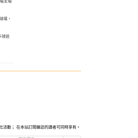
場主場
球場，
多球迷
社活動； 在本站訂閱雜誌的讀者可同時享有。