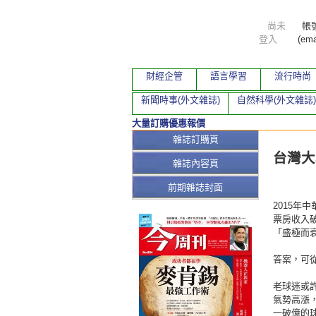
尚未
帳
登入
(ema
財經企管
語言學習
流行時尚
新聞時事(外文雜誌)
自然科學(外文雜誌)
大量訂購優惠報價
本期文
雜誌訂購頁
台灣大
雜誌內容頁
前期雜誌封面
2015年
票房收入
「盛極而
答案，可從
老球迷或許
氣勢高漲
一破億的