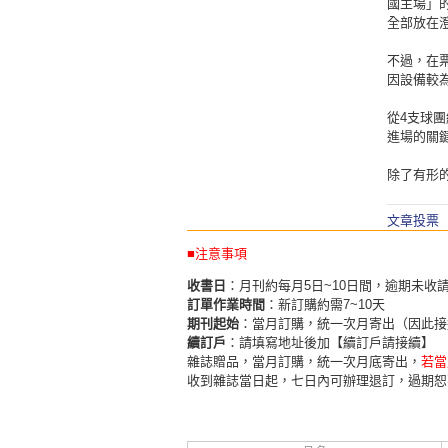
國主場」
全部放在
不過，在
因設備較
從4支球
進場的關
除了有形
文章投票
■注意事項
收書日
：月刊約每月5日~10日間，逾期未收
訂單作業時間
：新訂購約需7~10天
期刊起始
：當月訂購，統一次月寄出（因此接
續訂戶
：請填寫地址後加【續訂戶請接續】
雜誌贈品，當月訂購，統一次月底寄出，
若當
收到雜誌當日起，七日內可辦理退訂，過期恕