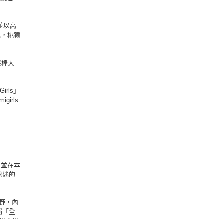
並以高
成，桃猿
職棒大
rls」
irls
，並在本
球迷的
野，內
稱「全