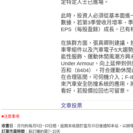
定特定人士已進場。
此時，投資人必須從基本面進
數據，若第3季營收月增率、
EPS（每股盈餘）成長，已
在族群方面，張真卿則建議，
車零組件以及汽車電子5大趨
能性服飾、運動休閒風潮方興
Under Armour，向上延
百和（8404），符合運動休
在合理區間，可伺機介入；F-I
來汽車安全防撞系統的應用，
看好，若股價拉回也可留意。
文章投票
■注意事項
收書日
：月刊約每月5日~10日間，逾期未收請於當月15日後通知本站，以辦
訂單作業時間
：新訂購約需7~10天