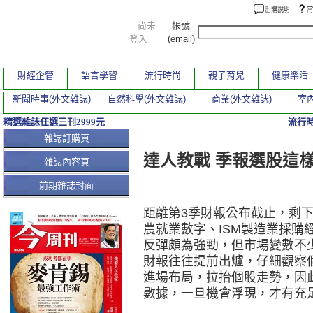
尚未
帳號
登入
(email)
財經企管
語言學習
流行時尚
親子育兒
健康樂活
新聞時事(外文雜誌)
自然科學(外文雜誌)
商業(外文雜誌)
室內
精選雜誌任選三刊2999元
流行
本期文章
雜誌訂購頁
達人教戰 季報選股這
雜誌內容頁
前期雜誌封面
距離第3季財報公布截止，剩
農就業數字、ISM製造業採購
反彈頗為強勁，但市場變數不
財報往往提前出爐，仔細觀察
進場布局，拉抬個股走勢，因
數據，一旦機會浮現，才有充