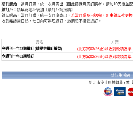
期刊起始
：當月訂購，統一次月寄出（因此接近月底訂購者，請加10天後並
續訂戶
：請填寫地址後加【續訂戶請接續】
雜誌贈品，當月訂購，統一次月底寄出，
若當月贈品已送完，則由雜誌社更換
收到雜誌當日起，七日內可辦理退訂，過期恕不接受退訂。
品名
方案
今週刊一年52期續訂 (請提供續訂編號)
(此方案03/26止)以收到款項為準
今週刊一年52期新訂
(此方案03/26止)以收到款項為準
雜誌生活網
新北市汐止區連峰街7號 電話：02