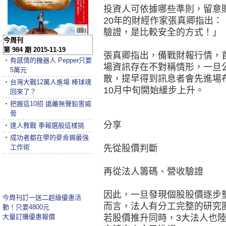
投資人可依據哪些準則，留意
20年的財經作家張真卿指出
驗證，是比較安全的方式！」
今周刊
第 984 期 2015-11-19
張真卿指出，備戰財報行情，
‧
有感情的機器人 Pepper只要
場資訊存在不對稱情形，一旦
5萬元
散，提早得到訊息者會先進場
‧
台灣大戰12萬人進場 棒球魂
10月中旬開始緩步上升。
回來了？
‧
把握這10招 遠離無聲鉛害威
脅
分享
‧
達人教戰 季報選股這樣挑
‧
成功者都在學的麥肯錫最強
工作術
先從股價判斷
再從法人籌碼、營收驗證
因此，一旦發現個股股價逐步
今周刊訂一送二超級優惠活
而言，法人有分工完整的研究
動！只要4800元
大量訂購優惠報價
若股價推升同時，3大法人也