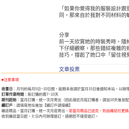
「如果你覺得我的服裝設計跟
同，那來自於我對不同材料的
分享
前一天欣賞她的時裝秀時，隱
下仔細觀察，那些錯綜複雜的
技巧，撐起了她口中「留住視
文章投票
■注意事項
收書日
：月刊約每月5日~10日間，逾期未收請於當月15日後通知本站，以辦
訂單作業時間
：新訂購約需7~10天
期刊起始
：當月訂購，統一次月寄出（因此接近月底訂購者，請加10天後並
續訂戶
：請填寫地址後加【續訂戶請接續】
雜誌贈品，當月訂購，統一次月底寄出，
若當月贈品已送完，則由雜誌社更換
收到雜誌當日起，七日內可辦理退訂，過期恕不接受退訂。