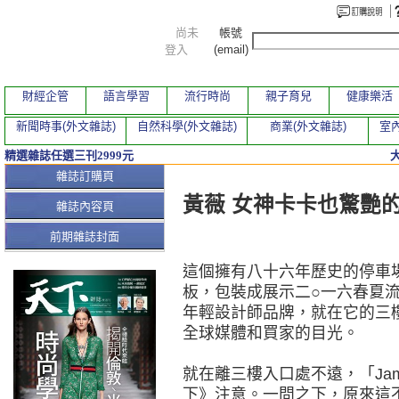
尚未
帳號
登入
(email)
財經企管
語言學習
流行時尚
親子育兒
健康樂活
新聞時事(外文雜誌)
自然科學(外文雜誌)
商業(外文雜誌)
室內
精選雜誌任選三刊2999元
本期文章
雜誌訂購頁
黃薇 女神卡卡也驚艷
雜誌內容頁
前期雜誌封面
這個擁有八十六年歷史的停車
板，包裝成展示二○一六春夏
年輕設計師品牌，就在它的三樓，
全球媒體和買家的目光。
就在離三樓入口處不遠，「Jami
下》注意。一問之下，原來這