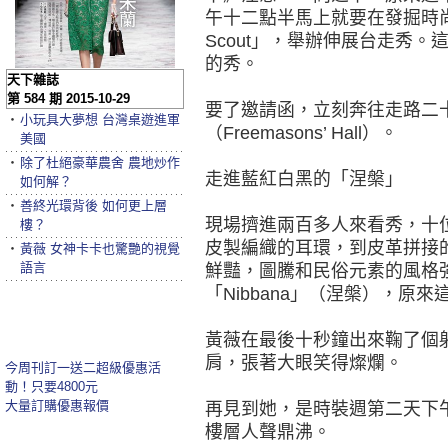
午十二點半馬上就要在發掘時尚設
Scout」，舉辦伸展台走秀。這是
的秀。
天下雜誌
第 584 期 2015-10-29
要了邀請函，立刻奔往走路二
‧
小玩具大夢想 台灣桌遊進軍
（Freemasons’ Hall）。
美國
‧
除了杜絕豪華農舍 農地炒作
走進藍紅白黑的「涅槃」
如何解？
‧
善終光環背後 如何更上層
現場擠進兩百多人來看秀，十
樓？
皮製編織的耳環，到皮革拼接
‧
黃薇 女神卡卡也驚艷的視覺
語言
鮮豔，圖騰和民俗元素的風格
「Nibbana」（涅槃），
黃薇在最後十秒鐘出來鞠了個
肩，張著大眼笑得燦爛。
今周刊訂一送二超級優惠活
動！只要4800元
大量訂購優惠報價
再見到她，是時裝週第二天下
樓層人聲鼎沸。