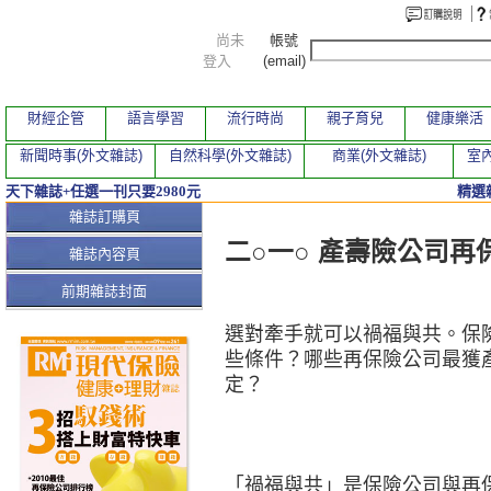
尚未
帳號
登入
(email)
財經企管
語言學習
流行時尚
親子育兒
健康樂活
新聞時事(外文雜誌)
自然科學(外文雜誌)
商業(外文雜誌)
室內
天下雜誌+任選一刊只要2980元
精選
本期文章
雜誌訂購頁
二○一○ 產壽險公司再
雜誌內容頁
前期雜誌封面
選對牽手就可以禍福與共。保
些條件？哪些再保險公司最獲
定？
「禍福與共」是保險公司與再