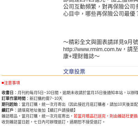
公司互動頻繁，對再保險公司
心目中，哪些再保險公司最優
～精彩全文與圖表請詳見9月號
http://www.rmim.co
康+理財雜誌～
文章投票
■注意事項
收書日
：月刊約每月5日~10日間，逾期未收請於當月15日後通知本站，以辦
訂單作業時間
：新訂購約需7~10天
期刊起始
：當月訂購，統一次月寄出（因此接近月底訂購者，請加10天後並
續訂戶
：請填寫地址後加【續訂戶請接續】
雜誌贈品，當月訂購，統一次月底寄出，
若當月贈品已送完，則由雜誌社更換
收到雜誌當日起，七日內可辦理退訂，過期恕不接受退訂。