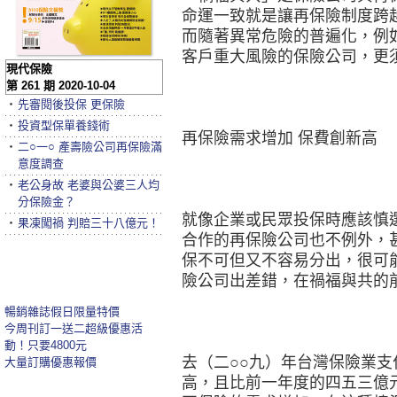
命運一致就是讓再保險制度跨
而隨著異常危險的普遍化，例
客戶重大風險的保險公司，更
現代保險
第 261 期 2020-10-04
‧
先審閱後投保 更保險
‧
投資型保單養錢術
再保險需求增加 保費創新高
‧
二○一○ 產壽險公司再保險滿
意度調查
‧
老公身故 老婆與公婆三人均
分保險金？
就像企業或民眾投保時應該慎
‧
果凍闖禍 判賠三十八億元！
合作的再保險公司也不例外，
保不可但又不容易分出，很可
險公司出差錯，在禍福與共的
暢銷雜誌假日限量特價
今周刊訂一送二超級優惠活
動！只要4800元
去（二○○九）年台灣保險業
大量訂購優惠報價
高，且比前一年度的四五三億