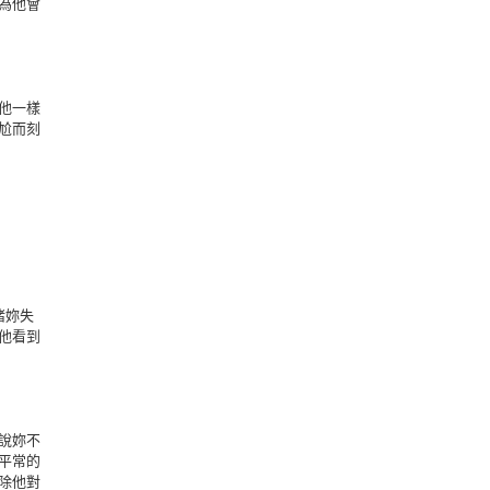
為他會
他一樣
尬而刻
睹妳失
他看到
說妳不
平常的
除他對