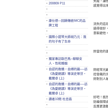
失蹤，讓
‧
200809 P11
感覺得出
‧
‧
‧
康仕德---回歸傳統IMC的品
消失的這
牌工程
過得很好
‧
意躲避他
‧
國際小提琴大師胡乃元：我
的句子有了生命
‧
妳當他的
‧
‧
獨家專訪歐巴馬─聊聊女
人、性和婚姻
‧
自認的救贖，自縛的繭──訪
妳經常光
《為愛朗讀》導演史蒂芬‧
控發飆的
戴爾卓 (上)
妳對別人
‧
自認的救贖，自縛的繭──訪
《為愛朗讀》導演史蒂芬‧
戴爾卓 (上)
好吧！既
‧
讀者10問 杜忠誥
妨編個理
‧
反應更激