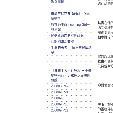
歌女周璇
妳住處的
‧
‧
產前不得已要換醫師‧該怎
麼辦？
其實在他
‧
原來她不乖Incoming Girl－
遇到這樣
林利霏
然後要表
‧
民選新政府的財經政策
相處融洽
‧
代謝創造新商機
‧
生命的勇者──抗癌爸爸邱瑞
金
當然說比
‧
藉由不斷
‧
只要經常
‧
《波麗士大人》導演 王小棣
堅持前行，是離進步最短的
距離
妳對他發
‧
200808 P42
‧
200809 P212
‧
200809
‧
200809 P10
喔哦！妳
的靈魂伴
‧
200809 P11