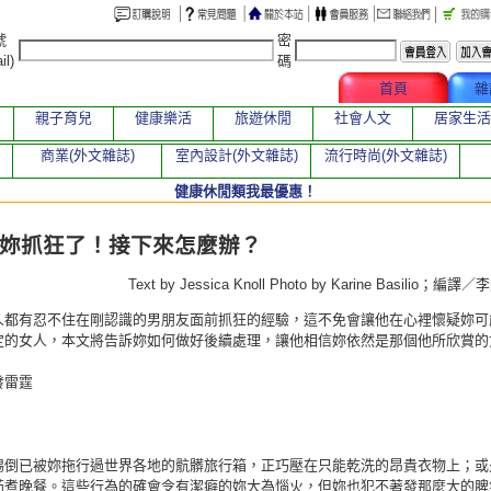
號
密
il)
碼
文章總覽
首頁
雜
親子育兒
健康樂活
旅遊休閒
社會人文
居家生活
商業(外文雜誌)
室內設計(外文雜誌)
流行時尚(外文雜誌)
健康休閒類我最優惠！
章
妳抓狂了！接下來怎麼辦？
Text by Jessica Knoll Photo by Karine Basilio；
人都有忍不住在剛認識的男朋友面前抓狂的經驗，這不免會讓他在心裡懷疑妳可
定的女人，本文將告訴妳如何做好後續處理，讓他相信妳依然是那個他所欣賞的
發雷霆
踢倒已被妳拖行過世界各地的骯髒旅行箱，正巧壓在只能乾洗的昂貴衣物上；或
茄煮晚餐。這些行為的確會令有潔癖的妳大為惱火，但妳也犯不著發那麼大的脾