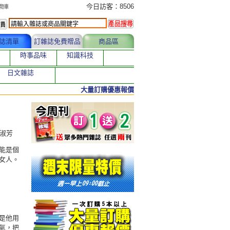
今日訂購者
今日訪客：8506
誌清單
訂雜誌免費贈品
商品區
時事品味
知識科技
日文雜誌
大量訂購優惠報價
編譯／李淑芳
能是個
女人。
是他用
氣，把