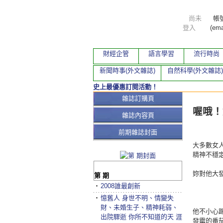
尚未
帳
登入
(ema
財經企管
語言學習
流行時尚
新聞時事(外文雜誌)
自然科學(外文雜誌)
史上最優惠訂閱活動！
本期文
雜誌訂購頁
喔哦！
雜誌內容頁
前期雜誌封面
大多數女
精神不穩
妳對他大
第 期
‧
2008誰最創新
‧
憶舊人 身世不明、情變失
財、未婚生子、精神耗弱、
他不小心
出院驟逝 你所不知道的天 涯
發霉的番