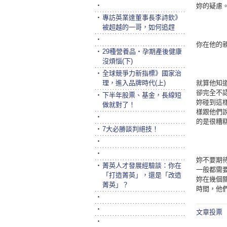
‧
妳的疑慮
‧
專訪英業達董事長李詩欽》
被超越的一哥，如何追趕
‧
你在他的
‧
29種營養品‧孕期產後健康
沒煩惱(下)
‧
全球競爭力新指標》國家治
理，進入品牌時代(上)
就算他知
卻完全不
‧
下半年股票、基金，長線短
妳碰到這
做就對了！
樣跟他們
‧
的是很糟
‧
7大必勝談判絕技！
‧
‧
妳不要期
‧
菁英人才發展經驗談：你在
一般都需
「打造菁英」，還是「改造
妳在幾個
菁英」？
時間，他
‧
‧
文章投票
‧