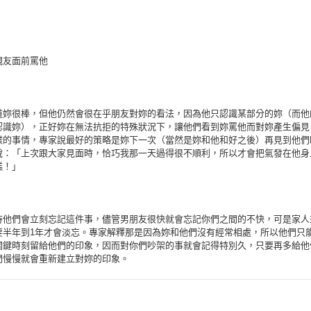
。
親友面前罵他
道妳很棒，但他仍然會很在乎朋友對妳的看法，因為他只認識某部分的妳（而他
認識妳），正好妳在無法抗拒的特殊狀況下，讓他們看到妳罵他而對妳產生偏見
樣的事情，專家說最好的策略是妳下一次（當然是妳和他和好之後）再見到他們
說：「上次跟大家見面時，恰巧我那一天過得很不順利，所以才會把氣發在他身
糕！」
待他們會立刻忘記這件事，儘管男朋友很快就會忘記你們之間的不快，可是家人
要半年到1年才會淡忘。專家解釋那是因為妳和他們沒有經常相處，所以他們只
關鍵時刻留給他們的印象，因而對你們吵架的事就會記得特別久，只要再多給他
們慢慢就會重新建立對妳的印象。