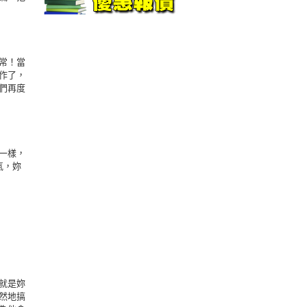
常！當
作了，
們再度
一樣，
氣，妳
就是妳
然地搞