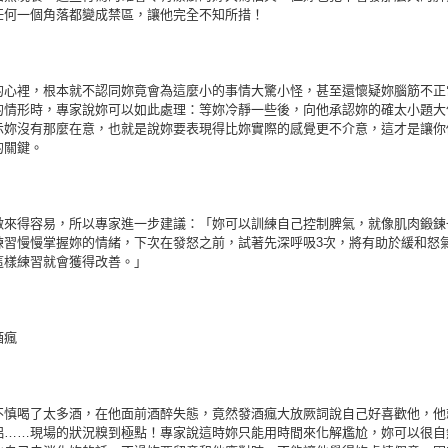
任何一個角落都變成禁區，讓他完全不知所措！
的心裡，根本就不認同妳竟會為這麼小的事情大驚小怪，甚至還懷疑妳腦筋不正
的情形時，專家說妳可以如此處理：等妳冷靜一些後，向他承認妳的確太小題大
示妳沒有那麼在意，也就是說妳要表現得比妳實際的感覺更不介意，這才是讓你
的關鍵。
做來得容易，所以專家進一步建議：「妳可以訓練自己控制脾氣，就像肌肉鍛鍊
練習慢慢掌握妳的情緒，下次在發怒之前，試著先深呼吸3次，將有助於緩和怒
這樣練習就會獲得改善。」
酒瘋
不慎喝了太多酒，在他面前酒醉失態，竟然發酒瘋大放厥詞說自己好喜歡他，他
侶……現場的狀況糗到極點！專家說這時妳只能用時間來化解尷尬，妳可以很自