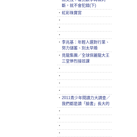
斷，就不會犯錯(下)
‧
虹彩珠寶宮
‧
‧
‧
‧
李兆基：年輕人選對行業、
努力儲蓄、別太早婚
‧
見龍集團／全球保麗龍大王
三堂慘烈接班課
‧
‧
‧
‧
‧
2011青少年閱讀力大調查／
我們都是讀「臉書」長大的
‧
‧
‧
‧