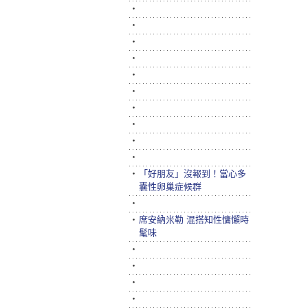
‧
‧
‧
‧
‧
‧
‧
‧
‧
‧
‧
「好朋友」沒報到！當心多
囊性卵巢症候群
‧
‧
席安納米勒 混搭知性慵懶時
髦味
‧
‧
‧
‧