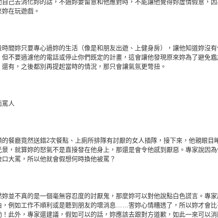
他自己去消化妳的話，不過妳要留意和他應對時，不能讓他覺得妳虛情假意，因
來妳在玩遊戲。
段時間妳只要專心過妳的生活（像是和朋友出遊、上健身房），讓他知道妳沒有
，但不要過濾他的電話或停止你們既定的計畫，這會讓他發現原來妳為了避免尷
。還有，之後都別再提起當時的情況，那只會讓氣氛更彆扭。
面罵人
顧的餐廳竟然送錯2次餐點、上廁所排隊有討厭的女人插隊，接下來，他親眼目
光景，就算妳的怒氣不是直接發在他身上，那還是會令他感到厭惡。專家說因為
破口大罵，所以他就會假想何時換他被罵？
然妳並不真的是一個毫無容忍度的討厭鬼，那麼妳可以對他說點白色謊言。專家
由，例如工作不順利或是聽到朋友的壞消息……害妳心情糟透了，所以妳才會比
動！此外，專家還建議，假如可以的話，妳應該去跟對方道歉，如此一來可以消