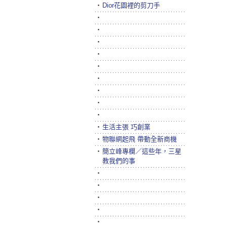
‧
Dior花園裡的剪刀手
‧
‧
‧
‧
‧
‧
‧
‧
‧
‧
生活主張 巧創業
‧
物聯網起飛 帶動全新商機
‧
簡立峰專欄／這些年，三星
教我們的事
‧
‧
‧
‧
‧