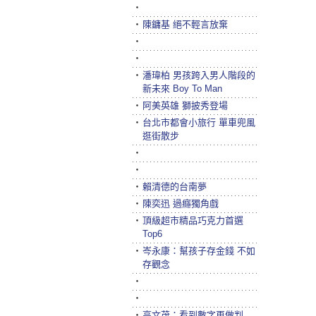
‧
‧
陳鏞基 絕不輕言放棄
‧
‧
‧
潘瑋柏 男孩跨入男人階段的
新未來 Boy To Man
‧
阿美英雄 獅披秀登場
‧
台北市都會小旅行 單車兜風
逛街散步
‧
‧
‧
賴清德的台南夢
‧
陳奕迅 過癮獨角戲
‧
頂級超市精品巧克力首選
Top6
‧
岑永康：幫孩子存金錢 不如
存觀念
‧
‧
‧
高文茂：看到數字再做判