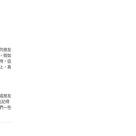
的朋友
。假如
時，這
上，真
或朋友
能記得
們一些