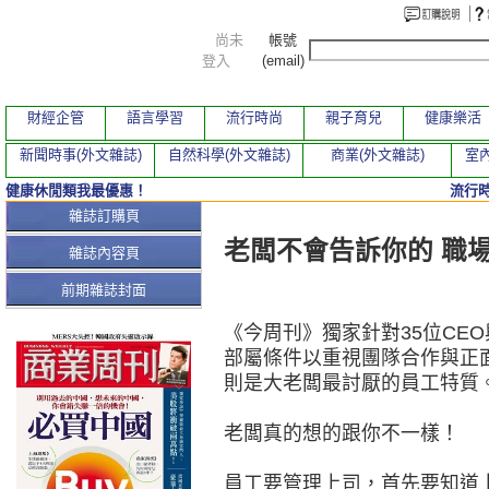
尚未
帳號
登入
(email)
財經企管
語言學習
流行時尚
親子育兒
健康樂活
新聞時事(外文雜誌)
自然科學(外文雜誌)
商業(外文雜誌)
室內
健康休閒類我最優惠！
流行
本期文章
雜誌訂購頁
老闆不會告訴你的 職
雜誌內容頁
前期雜誌封面
《今周刊》獨家針對35位CE
部屬條件以重視團隊合作與正
則是大老闆最討厭的員工特質
老闆真的想的跟你不一樣！
員工要管理上司，首先要知道