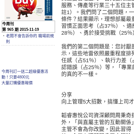
服務、傳產等行業三十五位主
註1）。我們問了二個問題，
條件？結果顯示，理想部屬最
今周刊
習慣正面思考（占37％）、適
第 965 期 2015-11-19
28％）、勇於接受挑戰（25
‧
老闆不會告訴你的 職場前規
則
我們的第二個問題是：您討厭
示，這些地雷依照嚴重程度排
任感（占51％）、執行力差（
認錯誤（占25％）等，「專
今周刊訂一送二超級優惠活
的真的不一樣。
動！只要4800元
大量訂購優惠報價
分享
向上管理5大招數，搞懂上司
韜睿惠悅公司資深顧問周秉奇
外，「與直屬主管的互動關係
主管不會為你改變，因此習得