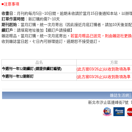
■注意事項
收書日
：月刊約每月5日~10日間，逾期未收請於當月15日後通知本站，以辦
訂單作業時間
：新訂購約需7~10天
期刊起始
：當月訂購，統一次月寄出（因此接近月底訂購者，請加10天後並
續訂戶
：請填寫地址後加【續訂戶請接續】
雜誌贈品，當月訂購，統一次月底寄出，
若當月贈品已送完，則由雜誌社更換
收到雜誌當日起，七日內可辦理退訂，過期恕不接受退訂。
品名
方案
今週刊一年52期續訂 (請提供續訂編號)
(此方案03/26止)以收到款項為準
今週刊一年52期新訂
(此方案03/26止)以收到款項為準
雜誌生活網
新北市汐止區連峰街7號 電話：02