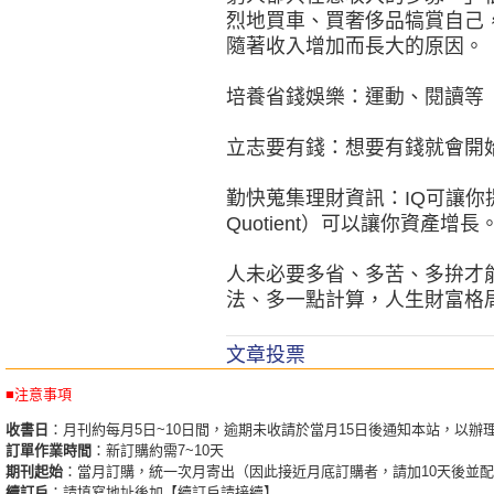
烈地買車、買奢侈品犒賞自己
隨著收入增加而長大的原因。
培養省錢娛樂：運動、閱讀等
立志要有錢：想要有錢就會開
勤快蒐集理財資訊：IQ可讓你提高
Quotient）可以讓你資產增長
人未必要多省、多苦、多拚才
法、多一點計算，人生財富格
文章投票
■注意事項
收書日
：月刊約每月5日~10日間，逾期未收請於當月15日後通知本站，以辦
訂單作業時間
：新訂購約需7~10天
期刊起始
：當月訂購，統一次月寄出（因此接近月底訂購者，請加10天後並
續訂戶
：請填寫地址後加【續訂戶請接續】