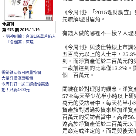
《今周刊》「2015理財調查
先瞭解理財眉角。
今周刊
第 976 期 2015-11-19
有錢人做的哪裡不一樣？人理
‧
窮神糾纏！台灣166萬戶陷入
「負儲蓄」窘境
《今周刊》與波仕特線上市調
五百萬元以上的人士中，25.
到。而淨資產低於二百萬元的
十歲前達到的比率僅13.2％
暢銷雜誌假日限量特價
個一百萬元。
大量訂購優惠報價
今周刊訂一送二超級優惠活
關鍵在於對理財的觀念。淨資
動！只要4800元
57％每天至少花半小時以上
萬元的受訪者中，每天花半小
資產族對透過投資來增加淨資
百萬元的受訪者當中，高達56
遠高於凈資產低於二百萬元以下
是命定或注定的，而是與後天