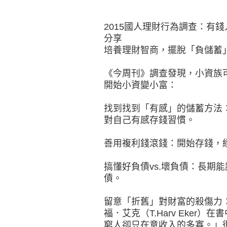
2015國人理財行為調查：有
分享
培養理財智商，擺脫「負儲蓄
《今周刊》調查發現，小資族
開始小資變小富：
找到找到「有感」的儲蓄方法
對自己有感存錢習慣。
善用複利錢滾錢：開始存錢，
搞懂好負債vs.壞負債：長期
債。
留意「折舊」對財富的殺傷力
福．艾克（T.Harv Eker
窮人卻只在意收入的多寡。」