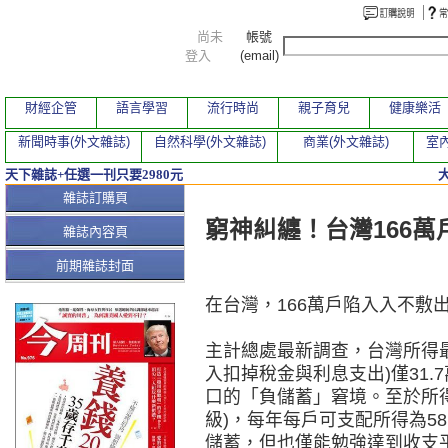
尚未
帳號
登入
(email)
財經企管
語言學習
流行時尚
親子育兒
健康樂活
新聞時事(外文雜誌)
自然科學(外文雜誌)
商業(外文雜誌)
室內
天下雜誌+任選一刊只要2980元
本期文章
雜誌訂購頁
窮神糾纏！台灣166
雜誌內容頁
前期雜誌封面
在台灣，166萬戶陷入入不敷
主計總處最新調查，台灣所得最
入扣掉稅金與利息支出)僅31.
口的「負儲蓄」窘境。至於所
級)，每年每戶可支配所得為5
儲蓄，但也僅能勉強達到收支