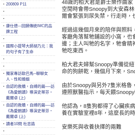
48歲的柏大君是爵士樂作曲
‧
200809 P11
空閒時會帶Snoopy到大安森
‧
爾會緊張到尿失禁，行走時，
‧
‧
康仕德---回歸傳統IMC的品
經過這幾個月來的陪伴與照料，
牌工程
客廳角落幫牠鋪設的小窩，也
‧
邊；主人叫牠的名字，牠會精
‧
國際小提琴大師胡乃元：我
牠吃東西。
的句子有了生命
‧
柏大君夫婦幫Snoopy準備
‧
命的狗餅乾，幾個月下來，Sn
‧
獨家專訪歐巴馬─聊聊女
人、性和婚姻
由於Snoopy與另外7隻米
‧
自認的救贖，自縛的繭──訪
遵照獸醫指示，每天餵Snoop
《為愛朗讀》導演史蒂芬‧
戴爾卓 (上)
‧
自認的救贖，自縛的繭──訪
他認為，8隻狗都得了心臟疾
《為愛朗讀》導演史蒂芬‧
養在實驗室裡8年，這麼長的
戴爾卓 (上)
‧
讀者10問 杜忠誥
安樂死與收養抉擇的兩難
‧