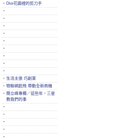
‧
Dior花園裡的剪刀手
‧
‧
‧
‧
‧
‧
‧
‧
‧
‧
生活主張 巧創業
‧
物聯網起飛 帶動全新商機
‧
簡立峰專欄／這些年，三星
教我們的事
‧
‧
‧
‧
‧