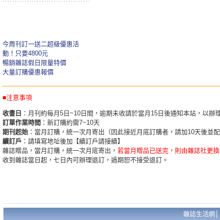
今周刊訂一送二超級優惠活
動！只要4800元
暢銷雜誌假日限量特價
大量訂購優惠報價
■注意事項
收書日
：月刊約每月5日~10日間，逾期未收請於當月15日後通知本站，以辦
訂單作業時間
：新訂購約需7~10天
期刊起始
：當月訂購，統一次月寄出（因此接近月底訂購者，請加10天後並
續訂戶
：請填寫地址後加【續訂戶請接續】
雜誌贈品，當月訂購，統一次月底寄出，
若當月贈品已送完，則由雜誌社更換
收到雜誌當日起，七日內可辦理退訂，過期恕不接受退訂。
雜誌生活網