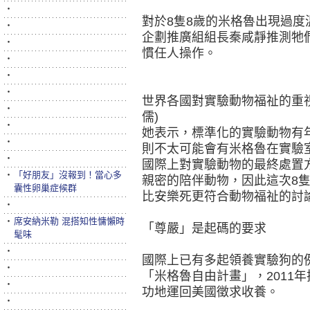
‧
對於8隻8歲的米格魯出現過
‧
企劃推廣組組長秦咸靜推測牠
‧
慣任人操作。
‧
‧
‧
世界各國對實驗動物福祉的重
‧
儒)
‧
她表示，標準化的實驗動物有
‧
則不太可能會有米格魯在實驗
‧
國際上對實驗動物的最終處置
‧
「好朋友」沒報到！當心多
親密的陪伴動物，因此這次8
囊性卵巢症候群
比安樂死更符合動物福祉的討
‧
‧
席安納米勒 混搭知性慵懶時
「尊嚴」是起碼的要求
髦味
‧
國際上已有多起領養實驗狗的例
‧
「米格魯自由計畫」，2011
‧
功地運回美國徵求收養。
‧