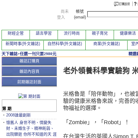
尚未
帳號
登入
(email)
財經企管
語言學習
流行時尚
親子育兒
健康樂活
新聞時事(外文雜誌)
自然科學(外文雜誌)
商業(外文雜誌)
室內
天下雜誌+任選一刊只要2980元
精選
本期文章
雜誌訂購頁
老外領養科學實驗狗 
雜誌內容頁
前期雜誌封面
米格魯是「陪伴動物」，也被
驗的健康米格魯來說，完善的
物福祉的選擇。
第 期
‧
2008誰最創新
「Zombie」，「Robot」！
‧
憶舊人 身世不明、情變失
財、未婚生子、精神耗弱、
出院驟逝 你所不知道的天 涯
在台灣生活的英國人Simon T.