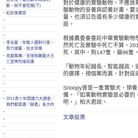
對於健康的實驗動物，不應放
斷，就不會犯錯(下)
驗動物的安養與認養計畫，要
‧
虹彩珠寶宮
量，也須公告還有多少健康的
‧
庭。
‧
‧
根據農委會委託中華實驗動物
‧
李兆基：年輕人選對行業、
然死亡及實驗中死亡不算，20
努力儲蓄、別太早婚
死，其中，狗147隻，貓96
‧
見龍集團／全球保麗龍大王
三堂慘烈接班課
「動物年紀越長、智能越高，
‧
的選擇，視個案而異，針對這
‧
‧
Snoopy曾是一隻實驗犬，
‧
備。「如果動物實驗是必要的
‧
2011青少年閱讀力大調查／
吧，」柏大君說。
我們都是讀「臉書」長大的
‧
文章投票
‧
‧
‧