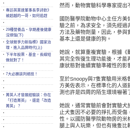
‧
然而，動物實驗科學專家提出
‧
專訪英業達董事長李詩欽》
被超越的一哥，如何追趕
國防醫學院動物中心主任方美
‧
驗之前，為求安全，須先經過
‧
29種營養品‧孕期產後健康
方法及藥物劑量，因此，參與
沒煩惱(下)
基本上還是健康的狗。
‧
全球競爭力新指標》國家治
理，進入品牌時代(上)
她說，就算重複實驗，根據《
‧
下半年股票、基金，長線短
其完全恢復生理功能後，才能
做就對了！
康狀態對後續實驗準確性的影
‧
‧
7大必勝談判絕技！
至於Snoopy與7隻實驗用
‧
方美佐表示，在標準化的人道
‧
測也許是四周的陌生環境嚇著
‧
菁英人才發展經驗談：你在
「打造菁英」，還是「改造
她說，通常實驗前會對實驗犬
菁英」？
止犬隻因不必要的掙扎而受傷
‧
性。以國防醫學院動物房的米
‧
腿上與人玩樂，但也有幾隻比
‧