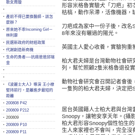
歌女周璇
形容米格魯實驗犬「刀疤」初
‧
枯槁，動作呆滯，活像機器，
‧
產前不得已要換醫師‧該怎
麼辦？
刀疤成為家中一份子後，改名S
‧
原來她不乖Incoming Girl－
8年來沒有曬過的陽光。
林利霏
‧
民選新政府的財經政策
英國主人愛心收養，實驗狗重
‧
代謝創造新商機
‧
生命的勇者──抗癌爸爸邱瑞
柏大君夫婦是台灣動物社會研
金
列，幫忙照顧2隻米格魯退役實驗
‧
‧
動物社會研究會召開記者會後
‧
《波麗士大人》導演 王小棣
一隻狗的柏大君夫婦，決定把Sn
堅持前行，是離進步最短的
距離
‧
200808 P42
居台英國籍人士柏大君與台灣
‧
200809 P212
Snoopy，讓牠安享天年。(攝
‧
200809
柏大君形容Snoopy個性怕
‧
200809 P10
生人來家裡也不會叫，完全沒
‧
200809 P11