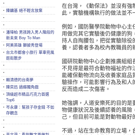
‧
在台灣，《動保法》並沒有強
‧
陳鏞基 絕不輕言放棄
此，實驗機構執行的做法並不
‧
‧
例如，國防醫學院動物中心主
‧
潘瑋柏 男孩跨入男人階段的
用做完其它實驗後仍健康的狗
新未來 Boy To Man
持人自掏腰包，把從實驗除役
‧
阿美英雄 獅披秀登場
養，認養者多為校內教職員的
‧
台北市都會小旅行 單車兜風
逛街散步
國研院動物中心企劃推廣組組
‧
不見得是最符合動物福祉的作
‧
能確保動物流向及收養家庭品
‧
賴清德的台南夢
驗操作，可能影響行為及和人
‧
陳奕迅 過癮獨角戲
反而造成二次傷害。
‧
頂級超市精品巧克力首選
Top6
她強調，人道安樂死的目的是
‧
岑永康：幫孩子存金錢 不如
物健康狀況及後續認養的風險
存觀念
己，但目前可能是對動物最好
‧
‧
不過，站在生命教育的立場，
‧
高文茂：看到數字再做判