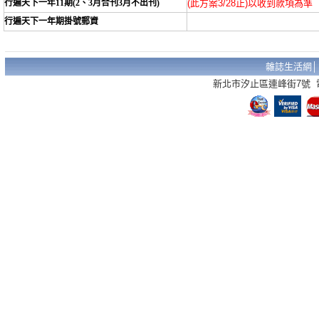
行遍天下一年11期(2、3月合刊3月不出刊)
(此方案3/28止)以收到款項為準
行遍天下一年期掛號郵資
雜誌生活網
新北市汐止區連峰街7號 電話：02