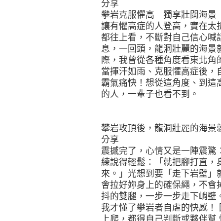
分享
攀岩克服懼高 獨享壯闊海景
讓有懼高症的人登高，實在太
都往上看，不斷對自己信心喊
息，一回頭，龍洞壯麗的海景
際，我曾從各種角度看東北角
當揮汗如雨、克服懼高症後，
霸氣痛快！想從這角度、到這
的人，一輩子也看不到。
攀岩攻頂後，龍洞壯麗的海景
分享
震撼完了，心情又是一陣震驚
練說得輕鬆：「就把腳打直，
來。」光想到要「走下岩壁」
會拉好妳身上的確保繩，不會
抖的雙腿，一步一步走下峭壁
我才懂了攀岩者自虐的快感！
上爬，都得自己判斷或夥伴幫