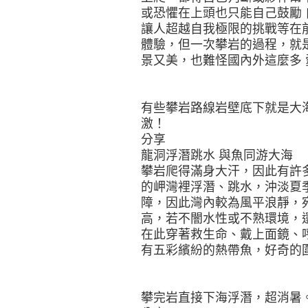
或恐懼在上頭也只能自己鼓勵
讓人超越自我極限的挑戰等在
體驗，但一次攀岩的過程，就
景又美，也難怪國內外這麼多
有些攀岩路線岩壁底下就是大
激！
分享
龍洞浮潛跳水 與魚同游大海
攀岩爬得滿身大汗，因此有許
的岬灣裡浮潛、跳水，沖淡夏
障，因此灣內較為風平浪靜，
高，若不闇水性或不熟環境，
在此穿著救生命、戴上面鏡、
有五彩繽紛的熱帶魚，好奇的
攀完岩直接下海浮潛，超消暑