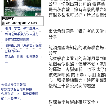
公里，切割出東北角的 獨特
是石灰岩壁，擁有海景的攀岩
有很多裂隙可以抓，所以很適
行遍天下
第 2015-07 期 2015-11-03
‧
龍洞「攀岩」學當蜘蛛人
東北角龍洞是「攀岩者的天堂
‧
南國之風乘東方快車遠行
分享
‧
盛夏開胃南洋料理
‧
潛進東北角「海龍宮」探險
龍洞是國際知名的濱海攀岩場
‧
巴黎的滋味
分享
‧
東北角「溯溪」海邊玩到山
究竟攀岩者看到的海洋風景到
上
是個看似很酷，但若不愛，就
的運動。肉腳如我，也不 太
被教練嘲笑 的下場，手腳腹
心，積極鍛鍊體力，這回到龍
大量訂購優惠報價
慢爬上十多公尺高的岩壁。
暢銷雜誌假日限量特價
今周刊訂一送二超級優惠活
動！只要4800元
教練為學員綁繩確認安全。