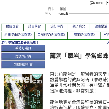
尚未
帳號
登入
(email)
財經企管
語言學習
流行時尚
親子育兒
健康樂活
新聞時事(外文雜誌)
自然科學(外文雜誌)
商業(外文雜誌)
室內
流行時尚雜誌最優惠活動！
本期文章
雜誌訂購頁
龍洞「攀岩」學當蜘蛛
雜誌內容頁
前期雜誌封面
東北角龍洞是「攀岩者的天堂
熱愛攀岩的教練阿琦（廖政琦
海景非常壯闊美麗，有些攀岩
接掉進海裡，非常刺激！
龍洞地質是台灣最堅硬的岩石
塊近海沉積，峭壁聳立、節理