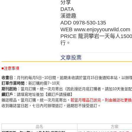
分享
DATA
溪遊趣
ADD 0978-530-135
WEB www.enjoyyourwild.com
PRICE 龍洞攀岩一天每人1
行。
文章投票
■注意事項
收書日
：月刊約每月5日~10日間，逾期未收請於當月15日後通知本站，以辦
訂單作業時間
：新訂購約需7~10天
期刊起始
：當月訂購，統一次月寄出（因此接近月底訂購者，請加10天後並
續訂戶
：請填寫地址後加【續訂戶請接續】
雜誌贈品，當月訂購，統一次月底寄出，
若當月贈品已送完，則由雜誌社更換
收到雜誌當日起，七日內可辦理退訂，過期恕不接受退訂。
品名
方案