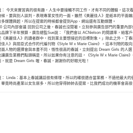
說： 今天來實習真的很有趣，人生中要接觸不同工作，才有不同的體驗，這次
時候，要與別人談判，表現專業女性的一面。雖然《美麗佳人》是紙本的平面雜
愈多媒體興起，所以在提案的時候都會提到App、網站還有互動媒體。
-18:00 公司內部會議 回到公司之後，春誠也沒閒著。立刻參與廣告部門的重要內
品牌下半年預算，廣告總監Sue說：「我們會以 ACNielson 的閱讀率，給客
從《美麗佳人》的讀者群中，找到業主要想接近的目標對象。」除此之外，丁春
人》與屈臣式合作的代編刊物《Style W x Marie Claire》。這本刊物的取
面人物的選擇會與本書不同，悟性很高的春誠，立刻提出 Dream Girls 的人
廣告業務們點頭稱是，所以如果你有注意的話，《Style W x Marie Claire
，就是 Dream Girls 喔，春誠，謝謝你的好眼光啦！
： Linda：基本上春誠講話很有條理，所以的確很適合當業務，不過他最大的
！畢竟時尚產業以女生居多，所以他穿得帥帥去提案，比我們成功的機率會高很