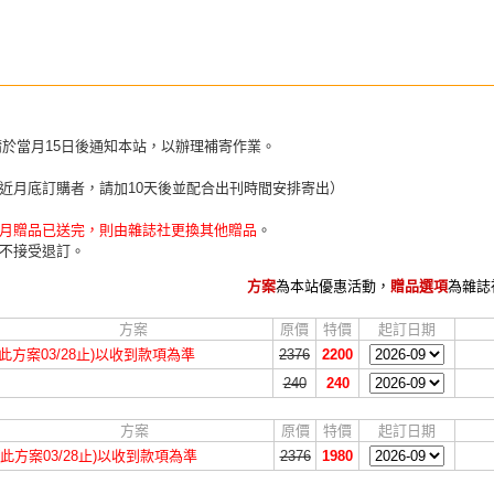
請於當月15日後通知本站，以辦理補寄作業。
近月底訂購者，請加10天後並配合出刊時間安排寄出）
月贈品已送完，則由雜誌社更換其他贈品
。
不接受退訂。
方案
為本站優惠活動，
贈品選項
為雜誌
方案
原價
特價
起訂日期
(此方案03/28止)以收到款項為準
2376
2200
240
240
方案
原價
特價
起訂日期
(此方案03/28止)以收到款項為準
2376
1980