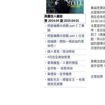
春誠老實
去提案的
美麗佳人雜誌
現在愈來
第 2014-04 期 2015-04-01
16:00
‧
明星編輯大挑戰 part 2 丁春
主要是評估
誠
考，並且
與了《美麗佳
‧
明星編輯大挑戰 part 1 仕凌
輕，所以封
‧
桂綸鎂，開始一場自由的革
誠的選擇也讓
命吧！
月號的封面
‧
個人意見／政治時尚
‧
4月完全美妝對策
業務怎麼說
‧
夏黃廉盈／人妻的價值
是外型吧
‧
金宇彬， 來勢洶洶
‧
韋禮安，反骨暖男
文章投票
‧
魅影先生、精靈女王 －布萊
德與克萊爾