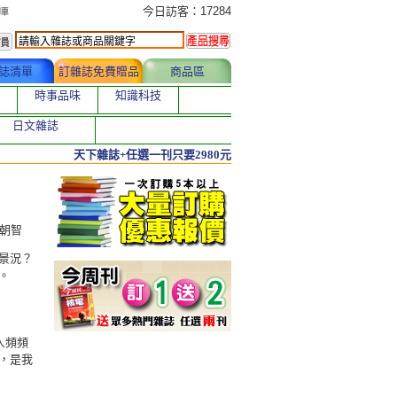
今日訂購者
今日訪客：17284
誌清單
訂雜誌免費贈品
商品區
時事品味
知識科技
日文雜誌
天下雜誌+任選一刊只要2980元
、詹朝智
景況？
。
人頻頻
，是我