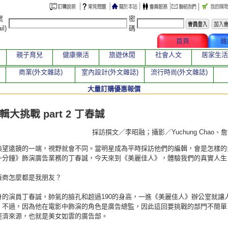
號
密
il)
碼
文章總覽
首頁
雜
親子育兒
健康樂活
旅遊休閒
社會人文
居家生活
商業(外文雜誌)
室內設計(外文雜誌)
流行時尚(外文雜誌)
大量訂購優惠報價
章
大挑戰 part 2 丁春誠
採訪撰文／李昭融；攝影／Yuchung Chao
換望遠鏡的一端，視野就會不同。當明星成為平時採訪他們的編輯，會是怎樣的
一分鐘》飾演廣告業務的丁春誠，今天來到《美麗佳人》，體驗我們的真實人生
廠商怎麼都是我朋友？
身的演員丁春誠，帥氣的臉孔和超過190的身高，一進《美麗佳人》辦公室就讓
，不過，因為他在電影中飾演的角色是廣告總監，因此這回要挑戰的部門不簡單
經濟來源，也就是美女如雲的廣告部。