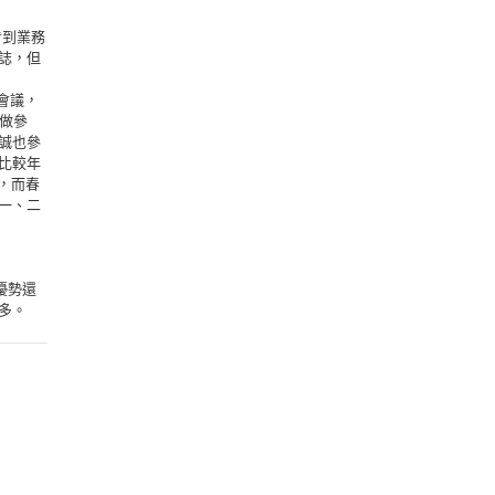
看到業務
誌，但
部會議，
戶做參
誠也參
向比較年
選，而春
》一、二
優勢還
多。