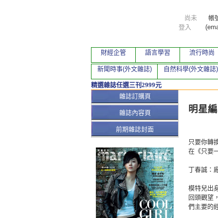
尚未
帳
登入
(ema
財經企管
語言學習
流行時尚
新聞時事(外文雜誌)
自然科學(外文雜誌)
精選雜誌任選三刊2999元
本期文
雜誌訂購頁
明星編輯
雜誌內容頁
前期雜誌封面
只要你轉
在《只要
丁春誠：
模特兒出
回頭觀望
們主要的