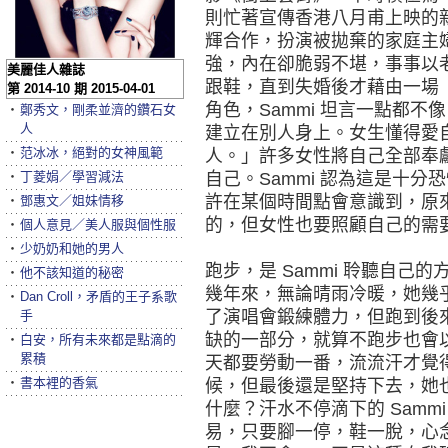
則忙著宣傳香港八月甫上映的
輝合作，扮演被拋棄的家庭主婦馮
強，內在卻脆弱不堪，事事以
美麗佳人雜誌
跟鞋，直到失婚後才藉由一場
第 2014-10 期 2015-04-01
角色，Sammi 坦言一點都
‧
鄭秀文，剛柔並濟的鑽石女
人
建立在別人身上。女生懂得愛
‧
范冰冰，絕對的女神風範
人。」許多女性將自己全部奉
‧
丁菱娟／學習減法
自己。Sammi 認為這是十
許在某個時間點會意識到，原
‧
鄧惠文／姐妹情移
的，但女性也要照顧自己的需
‧
個人意見／美人服與個性服
‧
少奶奶和她的男人
跑步，是 Sammi 聆聽自己
‧
他不該知道的秘密
幾年來，無論晴雨冷暖，她幾
‧
Dan Croll，矛盾的王子系歌
了演唱會鍛練體力，但跑到後
手
缺的一部分，就算不跑步也會
‧
白安，所有未來都是點滴的
累積
天都要勞動一番，流流汗才覺
‧
書本裡的香氣
候，但最後還是堅持下去，她
什麼？汗水不停滴下的 Samm
易，只要腳一停，鞋一脫，心