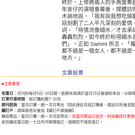
終於，上帝將兩人的手再度牽
年安仔的演唱會幕後，媒體訪問安
木訥地說，「我有說我想吃燒
話刻劃了二人平凡深刻的愛情
詞，「待情流像細水／才去承
轟轟烈烈，如今終於盼得細水
們」。正如 Sammi 所言，
都不過是一個女人，都不過是
地方。」
文章投票
■注意事項
收書日
：月刊約每月5日~10日間，逾期未收請於當月15日後通知本站，以辦
訂單作業時間
：新訂購約需7~10天
期刊起始
：當月訂購，統一次月寄出（因此接近月底訂購者，請加10天後並
續訂戶
：請填寫地址後加【續訂戶請接續】
雜誌贈品，當月訂購，統一次月底寄出，
若當月贈品已送完，則由雜誌社更換
收到雜誌當日起，七日內可辦理退訂，過期恕不接受退訂。