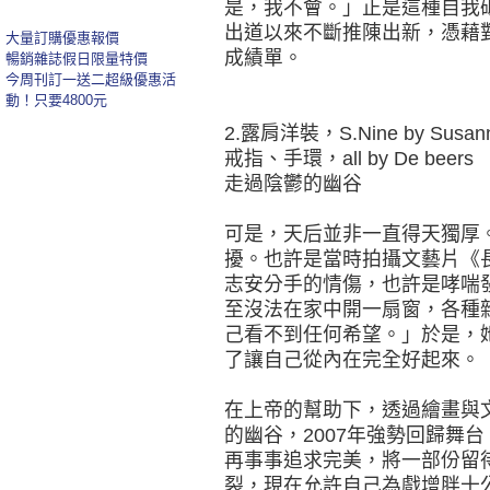
是，我不會。」正是這種自我砥礪
出道以來不斷推陳出新，憑藉
大量訂購優惠報價
成績單。
暢銷雜誌假日限量特價
今周刊訂一送二超級優惠活
動！只要4800元
2.露肩洋裝，S.Nine by Sus
戒指、手環，all by De beers
走過陰鬱的幽谷
可是，天后並非一直得天獨厚。2
擾。也許是當時拍攝文藝片《
志安分手的情傷，也許是哮喘
至沒法在家中開一扇窗，各種
己看不到任何希望。」於是，
了讓自己從內在完全好起來。
在上帝的幫助下，透過繪畫與文
的幽谷，2007年強勢回歸舞
再事事追求完美，將一部份留
裂，現在允許自己為戲增胖十