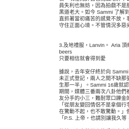
員失利也無妨，因為拍戲不是
黑道老大。如今 Sammi 了
直抓著當初痛苦的感覺不放，
守住正面心境。不管情況多惡
3.及地禮服，Lanvin。 Aria
beers
只要相信就會得到愛
據說，去年安仔終於向 Samm
未正式登記，兩人之間不缺那
生那一半」。Sammi 16歲
期間，媒體三番兩次八卦他們
友分手的小三，難耐眾口鑠金的 
「從朋友變回情侶不是拿個行
在驚動不起，也不敢驚動。」
「P.S. 上帝，也請別讓我久