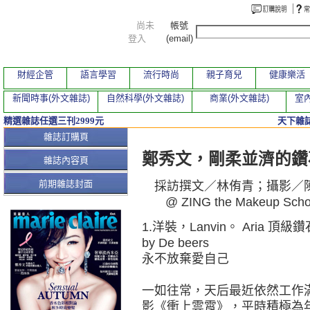
尚未
帳號
登入
(email)
財經企管
語言學習
流行時尚
親子育兒
健康樂活
新聞時事(外文雜誌)
自然科學(外文雜誌)
商業(外文雜誌)
室內
精選雜誌任選三刊2999元
天下雜誌
本期文章
雜誌訂購頁
鄭秀文，剛柔並濟的鑽
雜誌內容頁
前期雜誌封面
採訪撰文／林侑青；攝影／陳漫；造
@ ZING the Makeup Sch
1.洋裝，Lanvin。 Aria 頂
by De beers
永不放棄愛自己
一如往常，天后最近依然工作
影《衝上雲霄》，平時積極為