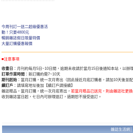
今周刊訂一送二超級優惠活
動！只要4800元
暢銷雜誌假日限量特價
大量訂購優惠報價
■注意事項
收書日
：月刊約每月5日~10日間，逾期未收請於當月15日後通知本站，以辦
訂單作業時間
：新訂購約需7~10天
期刊起始
：當月訂購，統一次月寄出（因此接近月底訂購者，請加10天後並
續訂戶
：請填寫地址後加【續訂戶請接續】
雜誌贈品，當月訂購，統一次月底寄出，
若當月贈品已送完，則由雜誌社更換
收到雜誌當日起，七日內可辦理退訂，過期恕不接受退訂。
雜誌生活網