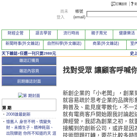
尚未
帳號
登入
(email)
財經企管
語言學習
流行時尚
親子育兒
健康樂活
新聞時事(外文雜誌)
自然科學(外文雜誌)
商業(外文雜誌)
室內
天下雜誌+任選一刊只要2980元
史
本期文章
雜誌訂購頁
找對受眾 讓顧客呼喊
雜誌內容頁
前期雜誌封面
新創企業的「小老闆」，創業
就容易疏於思考企業的品牌形
夠普及、能見度零散化，不一
第 期
就有電商客戶開始跟我討論起
‧
2008誰最創新
牌經營，我認為創業之初，就
‧
憶舊人 身世不明、情變失
財、未婚生子、精神耗弱、
接觸到的創新公司，或許是因
出院驟逝 你所不知道的天 涯
技術問題打轉，要花比較多時