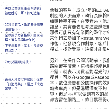
‧
‧
專訪英業達董事長李詩欽》
像我的客戶：成立7年的EZT
被超越的一哥，如何追趕
創圈的人脈而來，執行長陳翰林
‧
績轉換率不高。在我看來，他
‧
29種營養品‧孕期產後健康
訊息，其實要去思考這些媒體
沒煩惱(下)
那很可能只有創業圈的夥伴才
‧
全球競爭力新指標》國家治
來他們去參加了Restauran
理，進入品牌時代(上)
作後，他發現合作對象、客戶比
‧
下半年股票、基金，長線短
模式、找對受眾，這樣才能集
做就對了！
‧
另外，在操作公關活動前，我
‧
7大必勝談判絕技！
路關鍵字廣告，這樣媒體能見
‧
不錯，就表示消費者對曝光的
‧
搜尋，可以在Google或Fac
‧
菁英人才發展經驗談：你在
率。數位廣告和公關操作的效
「打造菁英」，還是「改造
轉換率高，但是溝通深度不夠
菁英」？
容，但是PR可以做到有效的
‧
都會留在網路上，條目累積得
‧
‧