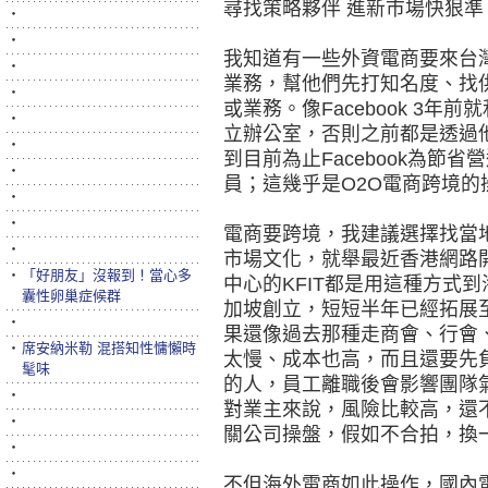
尋找策略夥伴 進新市場快狠準
‧
‧
我知道有一些外資電商要來台
‧
業務，幫他們先打知名度、找
‧
或業務。像Facebook 3
‧
立辦公室，否則之前都是透過
‧
到目前為止Facebook為節
‧
員；這幾乎是O2O電商跨境的
‧
‧
電商要跨境，我建議選擇找當
‧
市場文化，就舉最近香港網路開
‧
「好朋友」沒報到！當心多
中心的KFIT都是用這種方式到海
囊性卵巢症候群
加坡創立，短短半年已經拓展
‧
果還像過去那種走商會、行會
‧
席安納米勒 混搭知性慵懶時
太慢、成本也高，而且還要先
髦味
的人，員工離職後會影響團隊
‧
對業主來說，風險比較高，還
‧
關公司操盤，假如不合拍，換
‧
‧
不但海外電商如此操作，國內