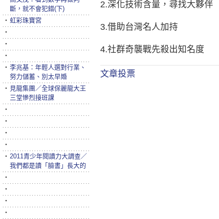
2.深化技術含量，尋找大夥伴
斷，就不會犯錯(下)
‧
虹彩珠寶宮
3.借助台灣名人加持
‧
‧
4.社群奇襲戰先殺出知名度
‧
‧
李兆基：年輕人選對行業、
文章投票
努力儲蓄、別太早婚
‧
見龍集團／全球保麗龍大王
三堂慘烈接班課
‧
‧
‧
‧
‧
2011青少年閱讀力大調查／
我們都是讀「臉書」長大的
‧
‧
‧
‧