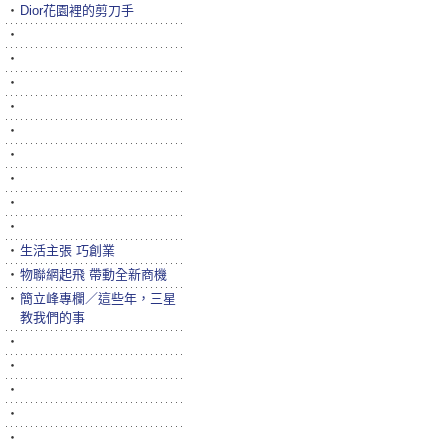
‧
Dior花園裡的剪刀手
‧
‧
‧
‧
‧
‧
‧
‧
‧
‧
生活主張 巧創業
‧
物聯網起飛 帶動全新商機
‧
簡立峰專欄／這些年，三星
教我們的事
‧
‧
‧
‧
‧