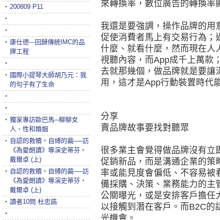
來轉換率，數位廣告的轉換率
‧
200809 P11
‧
我還是要強調，操作品牌的用
‧
促使消費者馬上有交易行為；
‧
康仕德---回歸傳統IMC的品
什麼、就看什麼，然而現在人
牌工程
視聽內容，而App成千上萬款
‧
去就那幾個，做品牌就是要讓
‧
國際小提琴大師胡乃元：我
用，這才是App行動裝置時代
的句子有了生命
‧
‧
分享
‧
獨家專訪歐巴馬─聊聊女
賣品牌故事要找對聽眾
人、性和婚姻
‧
自認的救贖，自縛的繭──訪
很多業主會覺得做品牌沒有立
《為愛朗讀》導演史蒂芬‧
戴爾卓 (上)
促銷新品，而是溝通企業的策
‧
自認的救贖，自縛的繭──訪
率或能見度會偏低、不容易被看
《為愛朗讀》導演史蒂芬‧
備採購、決策、業務能力的主
戴爾卓 (上)
公關曝光，或是安排客戶擔任
‧
讀者10問 杜忠誥
以接觸到潛在客戶。而B2C
‧
光機會。