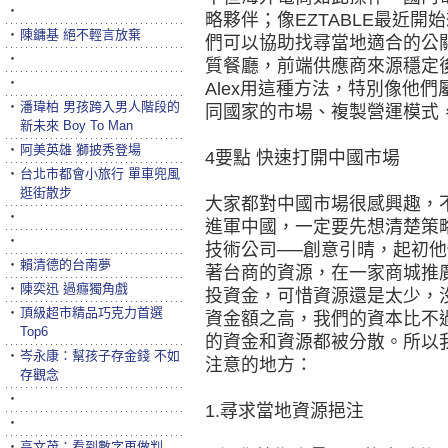
‧
略夥伴；像EZTABLE最近
‧
陳鏞基 絕不輕言放棄
們可以協助找尋當地適合的公
‧
質餐廳，前端供應商來源穩定
‧
Alex用這種方法，特別像他
‧
潘瑋柏 男孩跨入男人階段的
同國家的市場、複製營運模式
新未來 Boy To Man
‧
阿美英雄 獅披秀登場
4要點 快速打開中國市場
‧
台北市都會小旅行 單車兜風
逛街散步
大家都對中國市場很感興趣，
‧
進軍中國，一定要先想清楚策
‧
技術公司──創意引晴，起初
‧
賴清德的台南夢
著台商的資源，在一家商城推
‧
陳奕迅 過癮獨角戲
投資金，可惜資源還是太少，
‧
頂級超市精品巧克力首選
資金額之高，我們的資本比不
Top6
的資金和資源都被分散。所以
‧
岑永康：幫孩子存金錢 不如
注意的地方：
存觀念
‧
1.尋求當地資源挹注
‧
‧
高文茂：看到數字再做判