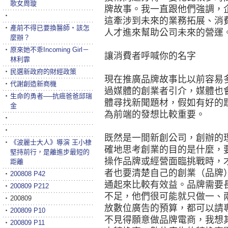
歌女周璇
牌故事。我一直跟他們強調，
‧
這牽涉到未來的業務拓展、消
‧
產前不得已要換醫師‧該怎
人才進來幫助公司未來的營運
麼辦？
‧
原來她不乖Incoming Girl－
讓消費者呼喊你的名字
林利霏
‧
民選新政府的財經政策
現在推廣品牌故事比以前容易
‧
代謝創造新商機
過媒體的創業者引介，媒體也
‧
生命的勇者──抗癌爸爸邱瑞
體尋找新聞題材，假如有好的
金
為前端的發想比較重要。
‧
‧
既然是一間新創公司，創辦的
‧
《波麗士大人》導演 王小棣
確地思考創業的目的是什麼，
堅持前行，是離進步最短的
操作品牌或經營面臨挑戰時，
距離
者也要清楚自己的創業（品牌
‧
200808 P42
通起來比較有效益。品牌需要
‧
200809 P212
不足，他們很可能就只做一、
‧
200809
放數位廣告的預算，都可以請
‧
200809 P10
不見得願意做品牌電商，我想
‧
200809 P11