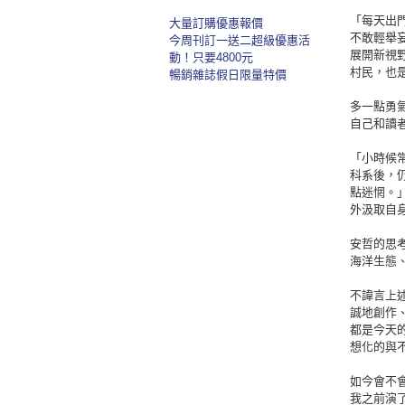
「每天出
大量訂購優惠報價
不敢輕舉
今周刊訂一送二超級優惠活
展開新視
動！只要4800元
村民，也
暢銷雜誌假日限量特價
多一點勇
自己和讀
「小時候
科系後，
點迷惘。
外汲取自
安哲的思
海洋生態
不諱言上
誠地創作
都是今天
想化的與
如今會不
我之前演