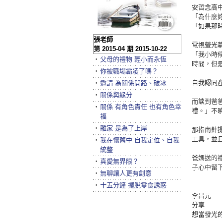
安哲念高
「為什麼
「如果那
張老師
電視螢光
第 2015-04 期 2015-10-22
「我小時
‧
父母的禮物 輕小而永恆
時間，但
‧
你被職場霸凌了嗎？
自我認同
‧
邀請 為關係開路、破冰
‧
關係與緣分
而談到爸
‧
關係 有角色責任 也有角色幸
禮。」不
福
‧
離家 是為了上岸
那指南針
工具，並
‧
我在懷舊中 自我定位、自我
統整
爸媽送的
‧
真愛無界限？
子心中留
‧
無聊讓人更有創意
‧
十五分鐘 擺脫零食誘惑
李昌元
分享
想當發光