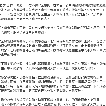
門只能走同一條路，不敢不遵守常規的一群村民，心中偶爾也會想隨意變換路線
妄動，總是冀望其他人先改變，直到一顆星星脫離軌道掉落村裡，促使他們跳脫
野…」，安哲的創作發想源於日常生活，人物的形象，是安哲自己，也是你我；
是那顆星星，照見自己，也照見他人。
氣，想像不同的可能，是來自父母的支持，是安哲透過創作自我對話、反思生活
者的禮物，期望讀者從中有所獲得。
常常會懷疑學校教的是不是標準答案，但當時沒有能力處理那些困惑。」安哲讀
仍沒有輕易滿足於學校教學，總有滿腹疑問，「那時候立志、走上畫畫這條路，
」於是，自行翻找國外出版的專業書籍，觀察社會現象和生活中的小人物，嘗試
身需要的養分。
考不願安逸於慣習，他試圖當那顆星星，試圖為這個世界帶來觸發、撞擊。創作
、生存權和勞動權，也以臺灣都會風景入題，呈現城市快速發展的利弊。
述多是參與國外比賽的作品，並且獲獎受到肯定；誠實面對自己需要獲得認同，
、發聲；而後，在回顧舊作、想起母親的話語時，發現每一幅畫都是累積，每一
的自己，每一個今天都是未來，坦然接納從前的青澀，並且誠實面對當下：成熟
不曉世事的種種面向，更清楚自己的位置、更有動力自我突破。
會擔心結合社會議題的創作，悖離了粉絲（戲迷）心中的偶像形象，安哲直言：
了戲，不過從來沒有以藝人自居，很清楚我想追求的定位。」戲劇是大眾認識自