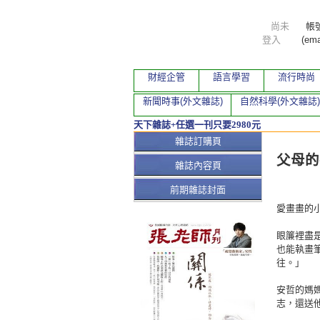
尚未
帳
登入
(ema
財經企管
語言學習
流行時尚
新聞時事(外文雜誌)
自然科學(外文雜誌)
天下雜誌+任選一刊只要2980元
本期文
雜誌訂購頁
父母的
雜誌內容頁
前期雜誌封面
愛畫畫的
眼簾裡盡
也能執畫
往。」
安哲的媽
志，還送