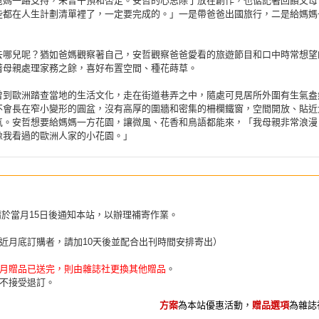
爸媽一路支持，未曾干預和否定。安哲的心思除了放在創作，也惦記著回饋父母
些都在人生計劃清單裡了，一定要完成的。」一是帶爸爸出國旅行，二是給媽媽
去哪兒呢？猶如爸媽觀察著自己，安哲觀察爸爸愛看的旅遊節目和口中時常想望
著母親處理家務之餘，喜好布置空間、種花蒔草。
曾到歐洲踏查當地的生活文化，走在街道巷弄之中，隨處可見居所外圍有生氣盎
不會長在窄小變形的圓盆，沒有高厚的圍牆和密集的柵欄鐵窗，空間開放、貼近
氣。安哲想要給媽媽一方花園，讓微風、花香和鳥語都能來，「我母親非常浪漫
像我看過的歐洲人家的小花園。」
請於當月15日後通知本站，以辦理補寄作業。
近月底訂購者，請加10天後並配合出刊時間安排寄出）
月贈品已送完，則由雜誌社更換其他贈品
。
不接受退訂。
方案
為本站優惠活動，
贈品選項
為雜誌