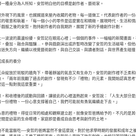
哪一種身分為人所知，安哲明白他的目標是創作者、藝術家。
屋外現下的風景，也娓娓道來屋內收藏的老物，每一道做工，代表創作者的一份
業的敬意和執著，「每一個小小的零件是這麼實在和精緻，展現時代、生活和情
下戲服之後的安哲，抱持創作者的自我期許，展開了新的手繪創作計劃。
上一波波的震盪紛擾，安哲記在眼底心裡；一個個的事件、一幅幅的新聞畫面，
下，疊加、融合與醞釀…。參與戲劇演出或許暫時改變了安哲的生活磁場，但他
有迷失方向，繼續以視覺藝術創作，與自己交談、與讀者對話，與世界產生碰撞
成成長的養分
花朵綻放於斑駁的牆角下，帶著靜謐的氣息又有生命力，安哲的創作裡不乏柔和
象。「兩年前我翻了過去的創作，發現有不少『禮物』的元素，我開始認真思考
麼這一點對我這麼重要。」
意，和收禮後的感動與回饋，讓彼此的心裡溫熱起來，安哲說：「人生大部分是
有一份禮物、一份心意支撐著自己，我們可能就有勇氣繼續走下去。」
心意的禮物，得從日常的相處和觀察建立起，就像安哲爸媽給予的，不凡的是其
空間是幼苗的生命贈禮，家庭即是養成自由思考與創作的土地。
趣不能當飯吃──安哲的爸媽當然不會這麼說，對於他求學時期的發展和成年之