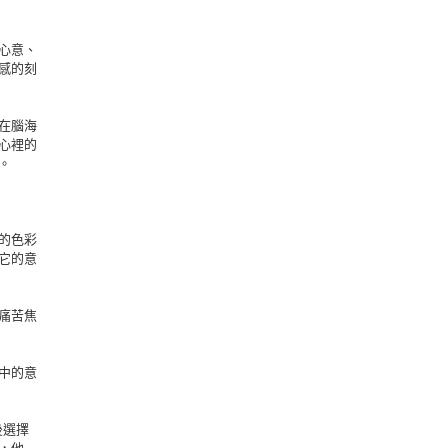
心意、
感的刻
在腦海
心裡的
。
的色彩
它的意
痛苦焦
中的意
後選擇