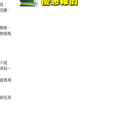
說：
回應：
頓挫：
物很耗
少送
深刻。
道善用
卻在孩