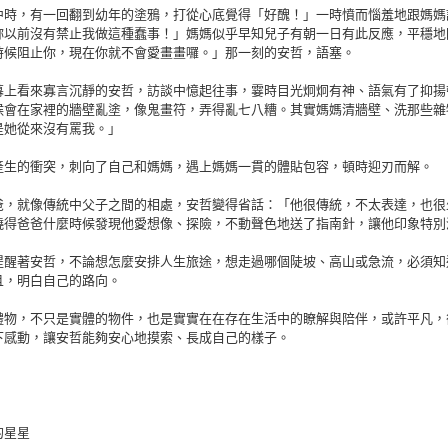
中時，有一回翻到幼年的塗鴉，打從心底覺得「好醜！」一時憤而惱羞地跟媽媽
妳以前沒有禁止我做這種蠢事！」媽媽似乎早知兒子有朝一日有此反應，平穩地
時候阻止你，現在你就不會愛畫畫囉。」那一刻的安哲，語塞。
幕上看來寡言沉靜的安哲，訪談中憶起往事，霎時目光炯炯有神、語氣有了抑揚
候會在家裡的牆壁亂塗，像鬼畫符，弄得亂七八糟。其實媽媽清牆壁、洗那些雜
是她從來沒有罵我。」
產生的衝突，刺向了自己和媽媽，遇上媽媽一貫的體貼包容，頓時迎刃而解。
爸，就像傳統中父子之間的相處，安哲變得省話：「他很傳統，不太表達，也很
曉得爸爸什麼時候發現他愛想像、探險，不動聲色地送了指南針，讓他印象特別
提醒著安哲，不論想怎麼安排人生旅途，想走過哪個陡坡、高山或急流，必須知
且，明白自己的路向。
禮物，不只是實體的物件，也是實實在在存在生活中的瞭解與陪伴，或許平凡，
下感動，讓安哲能夠安心地摸索、長成自己的樣子。
的星星