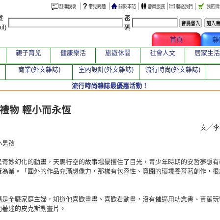
號
密
il)
碼
文章總覽
首頁
雜
親子育兒
健康樂活
旅遊休閒
社會人文
居家生活
商業(外文雜誌)
室內設計(外文雜誌)
流行時尚(外文雜誌)
流行時尚雜誌最優惠活動！
章
禮物 輕小而永恆
文／
小男孩
是奇妙幻化的動畫，天馬行空的故事場景攫住了目光，青少年時期的安哲夢想有
筆為業。「國外的作品充滿想像力，那樣有包容性、寬闊的環境養育著創作，很
媽是全職家庭主婦，知道他喜歡畫畫、喜歡看動畫，沒有催逼用功念書、責罵玩
他著迷的皮克斯動畫片。