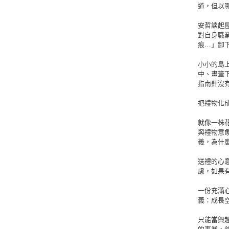
道，但以
安哲談起
對自身職
痕…」卸
小小的島
中、畫筆
指南針沒
把禮物化
就像一株
與禮物意
義，為什
送禮的心
慮，如果
一份充滿
義：成長
只能當興