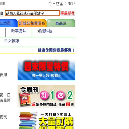
今日訂購者
今日訪客：7817
誌清單
訂雜誌免費贈品
商品區
時事品味
知識科技
日文雜誌
健康休閒類我最優惠！
李偉鳳
朝一日
讓我嚮
物喪