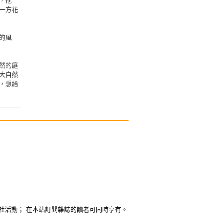
，他
一方花
的風
然的庭
大自然
，想給
社活動； 在本站訂閱雜誌的讀者可同時享有。