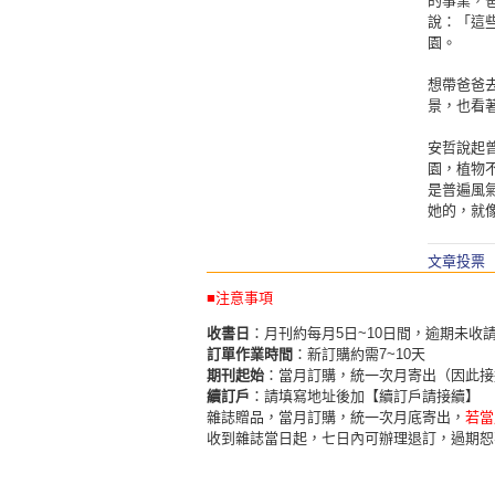
的事業，
說：「這
園。
想帶爸爸
景，也看
安哲說起
園，植物
是普遍風
她的，就
文章投票
■注意事項
收書日
：月刊約每月5日~10日間，逾期未收
訂單作業時間
：新訂購約需7~10天
期刊起始
：當月訂購，統一次月寄出（因此接
續訂戶
：請填寫地址後加【續訂戶請接續】
雜誌贈品，當月訂購，統一次月底寄出，
若當
收到雜誌當日起，七日內可辦理退訂，過期恕