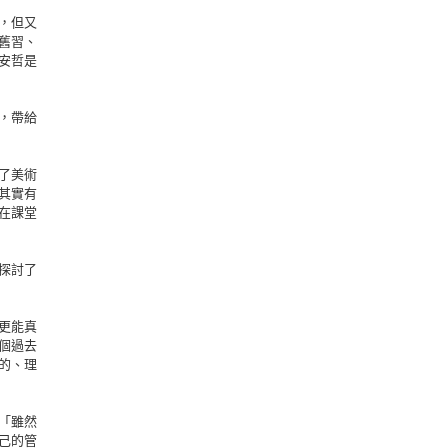
，但又
舊習、
安哲是
，帶給
了美術
其實有
在課堂
探討了
更能真
個過去
的、理
「雖然
己的管